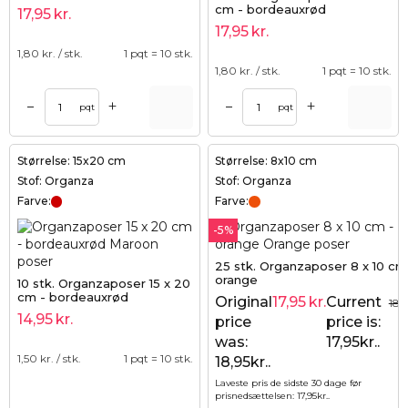
cm - bordeauxrød
17,95
kr.
17,95
kr.
1,80
kr. / stk.
1 pqt = 10 stk.
1,80
kr. / stk.
1 pqt = 10 stk.
+
+
–
–
pqt
pqt
Størrelse: 15x20 cm
Størrelse: 8x10 cm
Stof: Organza
Stof: Organza
Farve:
Farve:
-5%
25 stk. Organzaposer 8 x 10 cm
orange
10 stk. Organzaposer 15 x 20
cm - bordeauxrød
Original
17,95
kr.
Current
18,
14,95
kr.
price
price is:
was:
17,95kr..
1,50
kr. / stk.
1 pqt = 10 stk.
18,95kr..
Laveste pris de sidste 30 dage før
prisnedsættelsen:
17,95
kr.
.