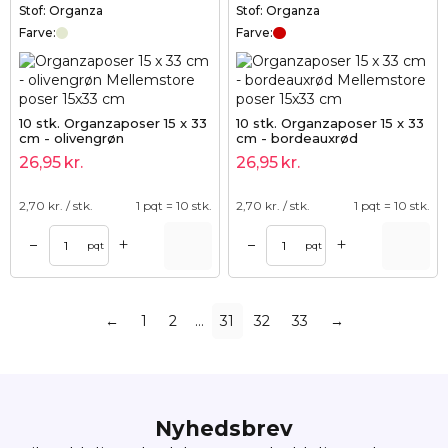
Stof: Organza
Stof: Organza
Farve:
Farve:
10 stk. Organzaposer 15 x 33
10 stk. Organzaposer 15 x 33
cm - olivengrøn
cm - bordeauxrød
26,95
kr.
26,95
kr.
2,70
kr. / stk.
1 pqt = 10 stk.
2,70
kr. / stk.
1 pqt = 10 stk.
+
+
–
–
pqt
pqt
←
1
2
…
31
32
33
→
Nyhedsbrev