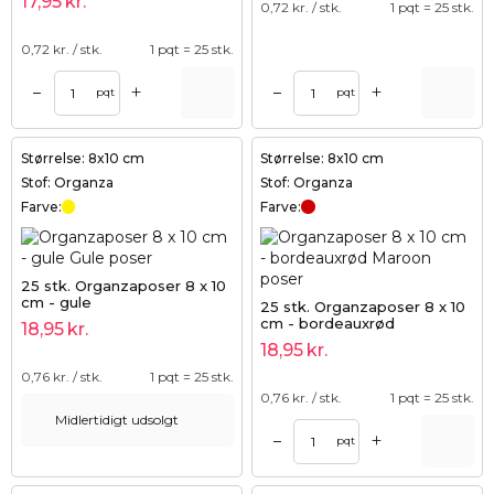
17,95
kr.
0,72
kr. / stk.
1 pqt = 25 stk.
0,72
kr. / stk.
1 pqt = 25 stk.
+
+
–
–
pqt
pqt
Størrelse: 8x10 cm
Størrelse: 8x10 cm
Stof: Organza
Stof: Organza
Farve:
Farve:
25 stk. Organzaposer 8 x 10
cm - gule
25 stk. Organzaposer 8 x 10
cm - bordeauxrød
18,95
kr.
18,95
kr.
0,76
kr. / stk.
1 pqt = 25 stk.
0,76
kr. / stk.
1 pqt = 25 stk.
Midlertidigt udsolgt
+
–
pqt