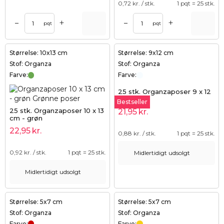
0,72
kr. / stk.
1 pqt = 25 stk.
+
+
–
–
pqt
pqt
Størrelse: 10x13 cm
Størrelse: 9x12 cm
Stof: Organza
Stof: Organza
Farve:
Farve:
25 stk. Organzaposer 9 x 12
cm - hvid
Bestseller
25 stk. Organzaposer 10 x 13
21,95
kr.
cm - grøn
22,95
kr.
0,88
kr. / stk.
1 pqt = 25 stk.
0,92
kr. / stk.
1 pqt = 25 stk.
Midlertidigt udsolgt
Midlertidigt udsolgt
Størrelse: 5x7 cm
Størrelse: 5x7 cm
Stof: Organza
Stof: Organza
Farve:
Farve: