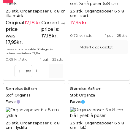
25 stk. Organzaposer 6 x 8 cm -
25 stk. Organzaposer 6 x 8
lilla mørk
cm - sort
Original
17,18
kr.
Current
17,95
kr.
17,95
kr.
price
price is:
was:
17,18kr..
0,72
kr. / stk.
1 pqt = 25 stk.
17,95kr..
Midlertidigt udsolgt
Laveste pris de sidste 30 dage før
prisnedsættelsen:
17,18
kr.
.
0,69
kr. / stk.
1 pqt = 25 stk.
+
–
pqt
Størrelse: 6x8 cm
Størrelse: 6x8 cm
Stof: Organza
Stof: Organza
Farve:
Farve:
25 stk. Organzaposer 6 x 8
25 stk. Organzaposer 6 x 8
cm - lyslilla
cm - blå