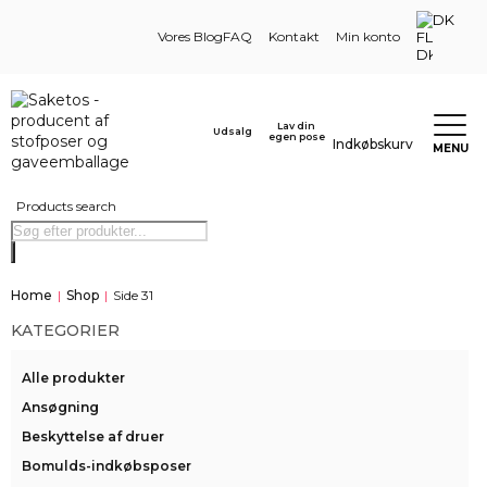
DK
Vores Blog
FAQ
Kontakt
Min konto
Lav din
Udsalg
egen pose
Indkøbskurv
MENU
Products search
Home
|
Shop
|
Side 31
KATEGORIER
Alle produkter
Ansøgning
Beskyttelse af druer
Bomulds-indkøbsposer