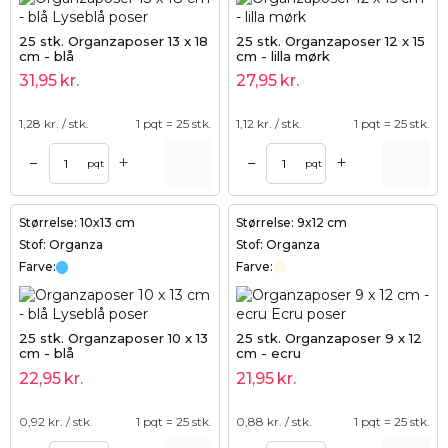
25 stk. Organzaposer 13 x 18
25 stk. Organzaposer 12 x 15
cm - blå
cm - lilla mørk
31,95
kr.
27,95
kr.
1,28
kr. / stk.
1 pqt = 25 stk.
1,12
kr. / stk.
1 pqt = 25 stk.
+
+
–
–
pqt
pqt
Størrelse: 10x13 cm
Størrelse: 9x12 cm
Stof: Organza
Stof: Organza
Farve:
Farve:
25 stk. Organzaposer 10 x 13
25 stk. Organzaposer 9 x 12
cm - blå
cm - ecru
22,95
kr.
21,95
kr.
0,92
kr. / stk.
1 pqt = 25 stk.
0,88
kr. / stk.
1 pqt = 25 stk.