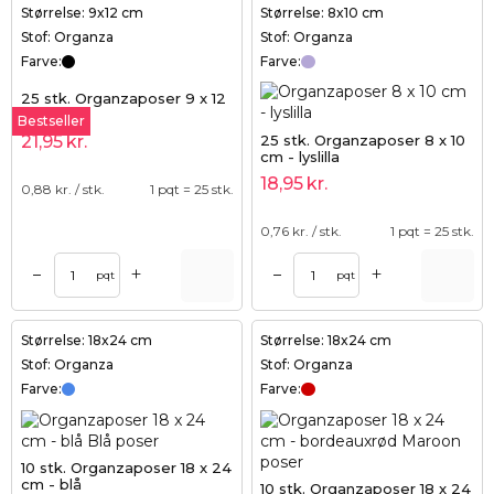
Størrelse: 9x12 cm
Størrelse: 8x10 cm
Stof: Organza
Stof: Organza
Farve:
Farve:
25 stk. Organzaposer 9 x 12
cm - sort
Bestseller
25 stk. Organzaposer 8 x 10
21,95
kr.
cm - lyslilla
18,95
kr.
0,88
kr. / stk.
1 pqt = 25 stk.
0,76
kr. / stk.
1 pqt = 25 stk.
+
+
–
–
pqt
pqt
Størrelse: 18x24 cm
Størrelse: 18x24 cm
Stof: Organza
Stof: Organza
Farve:
Farve:
10 stk. Organzaposer 18 x 24
cm - blå
10 stk. Organzaposer 18 x 24