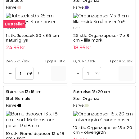
Stof: Jute
Stof: Organza
Farve:
Farve:
Bestseller
1 stk. Jutesæk 50 x 65 cm -
25 stk. Organzaposer 7 x 9
naturlig lys
cm - lilla mørk
24,95
kr.
18,95
kr.
24,95
kr. / stk.
1 pqt = 1 stk.
0,76
kr. / stk.
1 pqt = 25 stk.
+
+
–
–
pqt
pqt
Størrelse: 13x18 cm
Størrelse: 15x20 cm
Stof: Bomuld
Stof: Organza
Farve:
Farve:
10 stk. Organzaposer 15 x 20
cm - olivengrøn
10 stk. Bomuldsposer 13 x 18
cm - sort