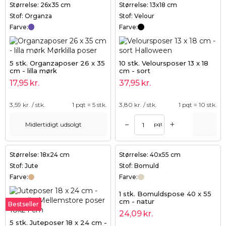
Størrelse: 26x35 cm
Størrelse: 13x18 cm
Stof: Organza
Stof: Velour
Farve:
Farve:
5 stk. Organzaposer 26 x 35
10 stk. Veloursposer 13 x 18
cm - lilla mørk
cm - sort
17,95
kr.
37,95
kr.
3,59
kr. / stk.
1 pqt = 5 stk.
3,80
kr. / stk.
1 pqt = 10 stk.
+
–
Midlertidigt udsolgt
pqt
Størrelse: 18x24 cm
Størrelse: 40x55 cm
Stof: Jute
Stof: Bomuld
Farve:
Farve:
1 stk. Bomuldspose 40 x 55
cm - natur
Bestseller
24,09
kr.
5 stk. Juteposer 18 x 24 cm -