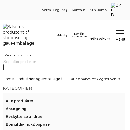
DK
Vores Blog
FAQ
Kontakt
Min konto
Lav din
Udsalg
egen pose
Indkøbskurv
MENU
Products search
Home
|
Industrier og emballage til...
|
Kunsthåndværk og souvenirs
KATEGORIER
Alle produkter
Ansøgning
Beskyttelse af druer
Bomulds-indkøbsposer