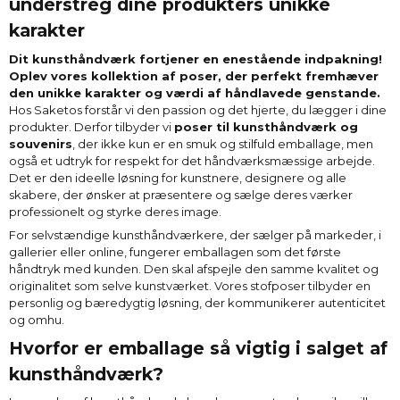
understreg dine produkters unikke
karakter
Dit kunsthåndværk fortjener en enestående indpakning!
Oplev vores kollektion af poser, der perfekt fremhæver
den unikke karakter og værdi af håndlavede genstande.
Hos Saketos forstår vi den passion og det hjerte, du lægger i dine
produkter. Derfor tilbyder vi
poser til kunsthåndværk og
souvenirs
, der ikke kun er en smuk og stilfuld emballage, men
også et udtryk for respekt for det håndværksmæssige arbejde.
Det er den ideelle løsning for kunstnere, designere og alle
skabere, der ønsker at præsentere og sælge deres værker
professionelt og styrke deres image.
For selvstændige kunsthåndværkere, der sælger på markeder, i
gallerier eller online, fungerer emballagen som det første
håndtryk med kunden. Den skal afspejle den samme kvalitet og
originalitet som selve kunstværket. Vores stofposer tilbyder en
personlig og bæredygtig løsning, der kommunikerer autenticitet
og omhu.
Hvorfor er emballage så vigtig i salget af
kunsthåndværk?