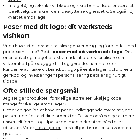
Til legetøj og tekstiler vil bløde og sikre bomuldsposer være et
ideelt valg, der sikrer dem beskyttelse og æstetik. Se også
høj
kvalitet emballage
.
Poser med dit logo: dit værksteds
visitkort
Vil du have, at dit brand skal blive genkendeligt og forbundet med
professionalisme? Bestil
poser med dit værksteds logo
. Det
er en enkel og meget effektiv måde at professionalisere din
virksomhed på, opbygge tillid og gøre det nemmere for
kunderne at huske dit brand. Et logo på emballagen opfordrer til
genkøb, og investeringen i personalisering betaler sig hurtigt
tilbage.
Ofte stillede spørgsmål
Jeg sælger produkter i forskellige størrelser. Skal jeg købe
mange forskellige emballager?
Det er en god idé at have et par grundlæggende størrelser, der
passer til de fleste af dine produkter. Du kan også vælge et mere
universelt format og tilpasse det med dekorative bånd eller
etiketter. Vores
sæt af poser
i forskellige størrelser kan være en
god start.