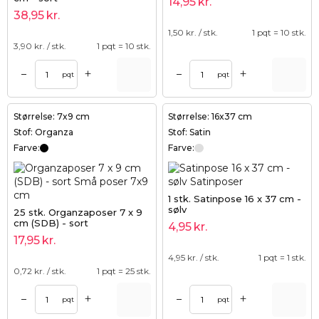
14,95
kr.
38,95
kr.
1,50
kr. / stk.
1 pqt = 10 stk.
3,90
kr. / stk.
1 pqt = 10 stk.
+
+
–
–
pqt
pqt
Størrelse: 7x9 cm
Størrelse: 16x37 cm
Stof: Organza
Stof: Satin
Farve:
Farve:
1 stk. Satinpose 16 x 37 cm -
sølv
25 stk. Organzaposer 7 x 9
cm (SDB) - sort
4,95
kr.
17,95
kr.
4,95
kr. / stk.
1 pqt = 1 stk.
0,72
kr. / stk.
1 pqt = 25 stk.
+
+
–
–
pqt
pqt