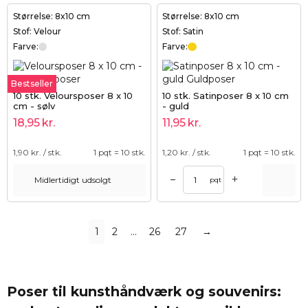
Størrelse: 8x10 cm
Størrelse: 8x10 cm
Stof: Velour
Stof: Satin
Farve:
Farve:
Bestseller
10 stk. Veloursposer 8 x 10
10 stk. Satinposer 8 x 10 cm
cm - sølv
- guld
18,95
kr.
11,95
kr.
1,90
kr. / stk.
1 pqt = 10 stk.
1,20
kr. / stk.
1 pqt = 10 stk.
+
–
Midlertidigt udsolgt
pqt
1
2
…
26
27
→
Poser til kunsthåndværk og souvenirs: