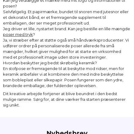
Kan jeg vedlægge et mærke med mit logo og informationer til
posen?
Selvfølgelig. Et papirmærke, bundet til snoren med jutesnor eller
et dekorativt bånd, er et fremragende supplement til
emballagen, der ser meget professionelt ud.
Jeg driver et lille, nystartet brand. Kan jeg bestille en lille mængde
poser med tryk
?
Ja, vi stræber efter at støtte også små håndværksproducenter. Vi
udfører ordrer på personaliserede poser allerede fra små
mængder, hvilket giver mulighed for at starte en virksomhed
med et professionelt image uden store investeringer.
Hvordan beskytter jeg bedst skrøbelig keramik?
En stofpose er fremragende til at beskytte mod ridser, men for
keramik anbefaler vi at kombinere den med indre beskyttelse
som bobleplast eller silkepapir. Posen fungerer som den ydre,
brandede emballage, der fuldender oplevelsen.
Dit kreative arbejde fortjener at blive beundret i den bedst
mulige ramme. Sørg for, at dine værker fra starten præsenterer
sig unikt.
Nyhedsbrev