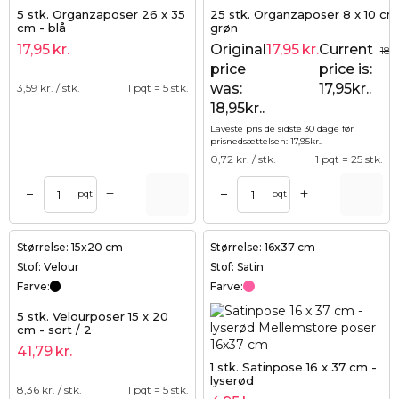
5 stk. Organzaposer 26 x 35
25 stk. Organzaposer 8 x 10 cm
cm - blå
grøn
17,95
kr.
Original
17,95
kr.
Current
18,
price
price is:
was:
17,95kr..
3,59
kr. / stk.
1 pqt = 5 stk.
18,95kr..
Laveste pris de sidste 30 dage før
prisnedsættelsen:
17,95
kr.
.
0,72
kr. / stk.
1 pqt = 25 stk.
+
+
–
–
pqt
pqt
Størrelse: 15x20 cm
Størrelse: 16x37 cm
Stof: Velour
Stof: Satin
Farve:
Farve:
5 stk. Velourposer 15 x 20
cm - sort / 2
41,79
kr.
1 stk. Satinpose 16 x 37 cm -
lyserød
8,36
kr. / stk.
1 pqt = 5 stk.