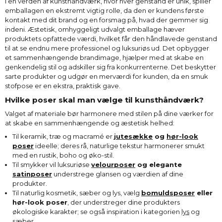
I en verden af kunsthåndværk, hvor hver genstand er unik, spiller
emballagen en ekstremt vigtig rolle, da den er kundens første
kontakt med dit brand og en forsmag på, hvad der gemmer sig
indeni. Æstetisk, omhyggeligt udvalgt emballage hæver
produktets opfattede værdi, hvilket får den håndlavede genstand
til at se endnu mere professionel og luksuriøs ud. Det opbygger
et sammenhængende brandimage, hjælper med at skabe en
genkendelig stil og adskiller sig fra konkurrenterne. Det beskytter
sarte produkter og udgør en merværdi for kunden, da en smuk
stofpose er en ekstra, praktisk gave.
Hvilke poser skal man vælge til kunsthåndværk?
Valget af materiale bør harmonere med stilen på dine værker for
at skabe en sammenhængende og æstetisk helhed:
Til keramik, træ og macramé er
jutesække
og
hør-look
poser
ideelle; deres rå, naturlige tekstur harmonerer smukt
med en rustik, boho og øko-stil.
Til smykker vil luksuriøse
velourposer
og elegante
satinposer
understrege glansen og værdien af dine
produkter.
Til naturlig kosmetik, sæber og lys, vælg
bomuldsposer
eller
hør-look poser
, der understreger dine produkters
økologiske karakter; se også inspiration i kategorien
lys
og
sæber
.