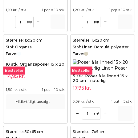
1,10
kr. / stk.
1 pqt = 10 stk.
1,20
kr. / stk.
1 pqt = 10 stk.
+
+
–
–
pqt
pqt
Størrelse: 15x20 cm
Størrelse: 15x20 cm
Stof: Organza
Stof: Linen, Bomuld, polyester
Farve:
Farve:
10 stk. Organzaposer 15 x 20
cm - hvid
Bestseller
Bestseller
5 stk. Poser à la linned 15 x
14,95
kr.
20 cm - naturlig
17,95
kr.
1,50
kr. / stk.
1 pqt = 10 stk.
3,59
kr. / stk.
1 pqt = 5 stk.
Midlertidigt udsolgt
+
–
pqt
Størrelse: 50x65 cm
Størrelse: 7x9 cm