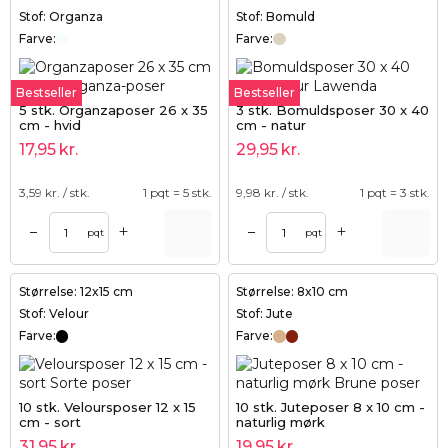
Stof: Organza
Stof: Bomuld
Farve:
Farve:
Bestseller
Bestseller
5 stk. Organzaposer 26 x 35
3 stk. Bomuldsposer 30 x 40
cm - hvid
cm - natur
17,95
kr.
29,95
kr.
3,59
kr. / stk.
1 pqt = 5 stk.
9,98
kr. / stk.
1 pqt = 3 stk.
+
+
–
–
pqt
pqt
Størrelse: 12x15 cm
Størrelse: 8x10 cm
Stof: Velour
Stof: Jute
Farve:
Farve:
10 stk. Veloursposer 12 x 15
10 stk. Juteposer 8 x 10 cm -
cm - sort
naturlig mørk
31,95
kr.
19,95
kr.