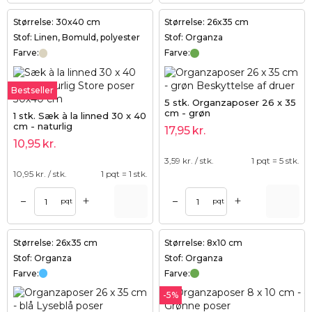
Størrelse: 30x40 cm
Størrelse: 26x35 cm
Stof: Linen, Bomuld, polyester
Stof: Organza
Farve:
Farve:
Bestseller
5 stk. Organzaposer 26 x 35
cm - grøn
1 stk. Sæk à la linned 30 x 40
cm - naturlig
17,95
kr.
10,95
kr.
3,59
kr. / stk.
1 pqt = 5 stk.
10,95
kr. / stk.
1 pqt = 1 stk.
+
+
–
–
pqt
pqt
Størrelse: 26x35 cm
Størrelse: 8x10 cm
Stof: Organza
Stof: Organza
Farve:
Farve:
-5%