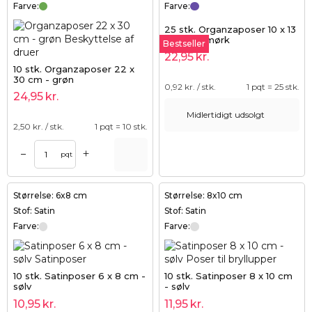
Farve:
Farve:
25 stk. Organzaposer 10 x 13
cm - lilla mørk
Bestseller
22,95
kr.
10 stk. Organzaposer 22 x
30 cm - grøn
0,92
kr. / stk.
1 pqt = 25 stk.
24,95
kr.
Midlertidigt udsolgt
2,50
kr. / stk.
1 pqt = 10 stk.
+
–
pqt
Størrelse: 6x8 cm
Størrelse: 8x10 cm
Stof: Satin
Stof: Satin
Farve:
Farve:
10 stk. Satinposer 6 x 8 cm -
10 stk. Satinposer 8 x 10 cm
sølv
- sølv
10,95
kr.
11,95
kr.