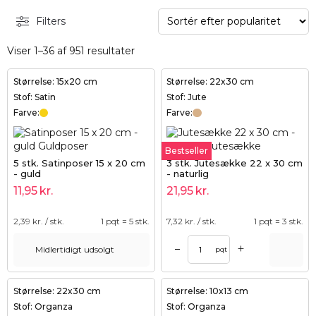
Filters
Viser 1–36 af 951 resultater
Størrelse: 15x20 cm
Størrelse: 22x30 cm
Stof: Satin
Stof: Jute
Farve:
Farve:
Bestseller
5 stk. Satinposer 15 x 20 cm
3 stk. Jutesække 22 x 30 cm
- guld
- naturlig
11,95
kr.
21,95
kr.
2,39
kr. / stk.
1 pqt = 5 stk.
7,32
kr. / stk.
1 pqt = 3 stk.
+
–
Midlertidigt udsolgt
pqt
Størrelse: 22x30 cm
Størrelse: 10x13 cm
Stof: Organza
Stof: Organza