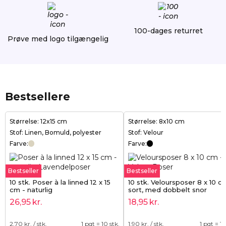
100-dages returret
Prøve med logo tilgængelig
Bestsellere
Størrelse: 12x15 cm
Størrelse: 8x10 cm
Stof: Linen, Bomuld, polyester
Stof: Velour
Farve:
Farve:
Bestseller
Bestseller
10 stk. Poser à la linned 12 x 15
10 stk. Veloursposer 8 x 10 c
cm - naturlig
sort, med dobbelt snor
26,95
kr.
18,95
kr.
2,70
kr. / stk.
1 pqt = 10 stk.
1,90
kr. / stk.
1 pqt = 10