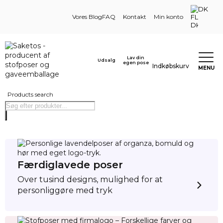
DK
Vores Blog
FAQ
Kontakt
Min konto
Lav din
Udsalg
egen pose
Indkøbskurv
MENU
Products search
Færdiglavede poser
Over tusind designs, mulighed for at
personliggøre med tryk