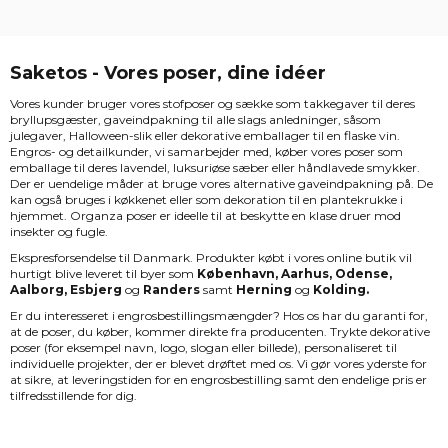
Saketos - Vores poser, dine idéer
Vores kunder bruger vores stofposer og sække som takkegaver til deres
bryllupsgæster, gaveindpakning til alle slags anledninger, såsom
julegaver, Halloween-slik eller dekorative emballager til en flaske vin.
Engros- og detailkunder, vi samarbejder med, køber vores poser som
emballage til deres lavendel, luksuriøse sæber eller håndlavede smykker.
Der er uendelige måder at bruge vores alternative gaveindpakning på. De
kan også bruges i køkkenet eller som dekoration til en plantekrukke i
hjemmet. Organza poser er ideelle til at beskytte en klase druer mod
insekter og fugle.
Ekspresforsendelse til Danmark. Produkter købt i vores online butik vil
hurtigt blive leveret til byer som
København, Aarhus, Odense,
Aalborg, Esbjerg
og
Randers
samt
Herning
og
Kolding.
Er du interesseret i engrosbestillingsmængder? Hos os har du garanti for,
at de poser, du køber, kommer direkte fra producenten. Trykte dekorative
poser (for eksempel navn, logo, slogan eller billede), personaliseret til
individuelle projekter, der er blevet drøftet med os. Vi gør vores yderste for
at sikre, at leveringstiden for en engrosbestilling samt den endelige pris er
tilfredsstillende for dig.