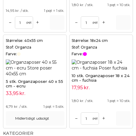
1,80
kr. / stk.
1 pqt = 10 stk.
14,95
kr. / stk.
1 pqt = 1 stk.
+
+
–
–
pqt
pqt
Størrelse: 40x55 cm
Størrelse: 18x24 cm
Stof: Organza
Stof: Organza
Farve:
Farve:
10 stk. Organzaposer 18 x 24
cm - fuchsia
5 stk. Organzaposer 40 x 55
cm - ecru
17,95
kr.
33,95
kr.
1,80
kr. / stk.
1 pqt = 10 stk.
6,79
kr. / stk.
1 pqt = 5 stk.
+
–
Midlertidigt udsolgt
pqt
KATEGORIER