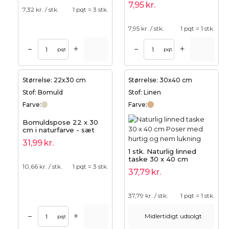
7,95
kr.
7,32
kr. / stk.
1 pqt = 3 stk.
7,95
kr. / stk.
1 pqt = 1 stk.
+
+
–
–
pqt
pqt
Størrelse: 22x30 cm
Størrelse: 30x40 cm
Stof: Bomuld
Stof: Linen
Farve:
Farve:
Bomuldspose 22 x 30
cm i naturfarve - sæt
med 3 stofposer | 100%
31,99
kr.
bomuld
1 stk. Naturlig linned
taske 30 x 40 cm
10,66
kr. / stk.
1 pqt = 3 stk.
37,79
kr.
37,79
kr. / stk.
1 pqt = 1 stk.
+
–
Midlertidigt udsolgt
pqt