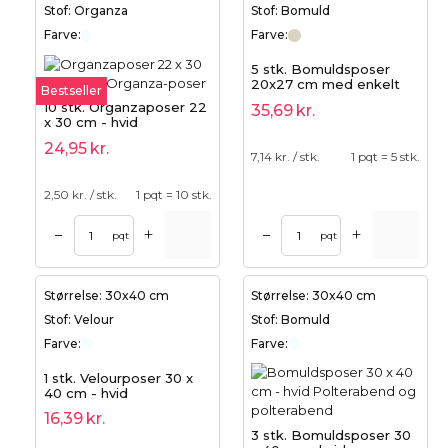
Stof: Organza
Stof: Bomuld
Farve:
Farve:
5 stk. Bomuldsposer
20x27 cm med enkelt
Bestseller
snørre - naturlige, til
10 stk. Organzaposer 22
35,69
kr.
gaver
x 30 cm - hvid
24,95
kr.
7,14
kr. / stk.
1 pqt = 5 stk.
2,50
kr. / stk.
1 pqt = 10 stk.
+
+
–
–
pqt
pqt
Størrelse: 30x40 cm
Størrelse: 30x40 cm
Stof: Velour
Stof: Bomuld
Farve:
Farve:
1 stk. Velourposer 30 x
40 cm - hvid
16,39
kr.
3 stk. Bomuldsposer 30