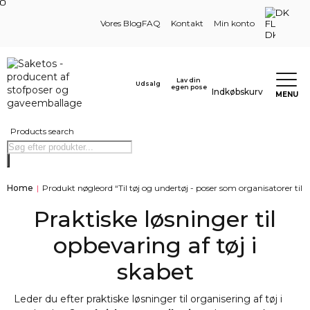
DK
Vores Blog
FAQ
Kontakt
Min konto
Lav din
Udsalg
egen pose
Indkøbskurv
MENU
Products search
Home
|
Produkt nøgleord “Til tøj og undertøj - poser som organisatorer til s
Praktiske løsninger til
opbevaring af tøj i
skabet
Leder du efter praktiske løsninger til organisering af tøj i