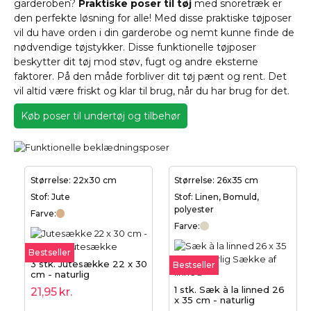
garderoben?
Praktiske poser til tøj
med snoretræk er
den perfekte løsning for alle! Med disse praktiske tøjposer
vil du have orden i din garderobe og nemt kunne finde de
nødvendige tøjstykker. Disse funktionelle tøjposer
beskytter dit tøj mod støv, fugt og andre eksterne
faktorer. På den måde forbliver dit tøj pænt og rent. Det
vil altid være friskt og klar til brug, når du har brug for det.
Køb poser til undertøj og tilbehør
Størrelse: 22x30 cm
Størrelse: 26x35 cm
Stof: Jute
Stof: Linen, Bomuld,
polyester
Farve:
Farve:
Bestseller
3 stk. Jutesække 22 x 30
Bestseller
cm - naturlig
1 stk. Sæk à la linned 26
21,95
kr.
x 35 cm - naturlig