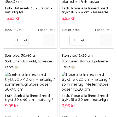
1 stk. Jutesæk 35 x 50 cm -
1 stk. Pose à la linned med
naturlig lys
trykt 18 x 24 cm - lyserøde
blomster
15,95
kr.
5,95
kr.
15,95
kr. / stk.
1 pqt = 1 stk.
5,95
kr. / stk.
1 pqt = 1 stk.
+
+
–
–
pqt
pqt
Størrelse: 30x40 cm
Størrelse: 15x20 cm
Stof: Linen, Bomuld, polyester
Stof: Linen, Bomuld, polyester
Farve:
Farve:
1 stk. Sæk à la linned med
1 stk. Pose à la linned med
trykt 30 x 40 cm - naturlig /
trykt 15 x 20 cm - naturlig /
sommerfugl
sommerfugl
9,95
kr.
3,95
kr.