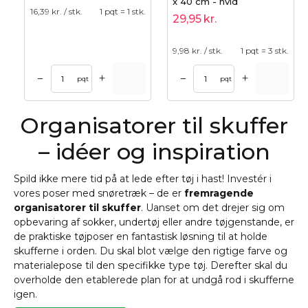
x 40 cm - hvid
16,39
kr. / stk.
1 pqt = 1 stk.
29,95
kr.
9,98
kr. / stk.
1 pqt = 3 stk.
+
+
–
–
pqt
pqt
Organisatorer til skuffer
– idéer og inspiration
Spild ikke mere tid på at lede efter tøj i hast! Investér i
vores poser med snøretræk – de er
fremragende
organisatorer til skuffer
. Uanset om det drejer sig om
opbevaring af sokker, undertøj eller andre tøjgenstande, er
de praktiske tøjposer en fantastisk løsning til at holde
skufferne i orden. Du skal blot vælge den rigtige farve og
materialepose til den specifikke type tøj. Derefter skal du
overholde den etablerede plan for at undgå rod i skufferne
igen.