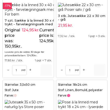
-17%
3 stk. Jutesække 22 x 30 cm
- grå
7 szt. Sække à la linned 30 x 40 cm med
trykt - farvelægningsark med tuscher
21,95
kr.
Original
124,95
kr.
Current
150,95
kr.
price
price is:
7,32
kr. / stk.
1 pqt = 3 stk.
was:
124,95kr..
150,95kr..
Laveste pris de sidste 30 dage før
prisnedsættelsen:
124,95
kr.
.
17,85
kr. / stk.
1 pqt = 7 stk.
+
+
–
–
pqt
pqt
Størrelse: 3,5x50 cm
Størrelse: 18x24 cm
Stof: Jute
Stof: Linen, Bomuld, polyester
Farve:
Farve: