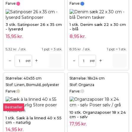
Farve:
Farve:
3 stk. Satinposer 26 x 35 cm
1 stk. Denim sæk 22 x 30 cm
- lyserød
- blå
15,95
kr.
8,95
kr.
5,32
kr. / stk.
1 pqt = 3 stk.
8,95
kr. / stk.
1 pqt = 1 stk.
+
+
–
–
pqt
pqt
Størrelse: 40x55 cm
Størrelse: 18x24 cm
Stof: Linen, Bomuld, polyester
Stof: Organza
Farve:
Farve:
Bestseller
10 stk. Organzaposer 18 x 24
cm - sølv
1 stk. Sæk à la linned 40 x 55
cm - naturlig
17,95
kr.
14,95
kr.