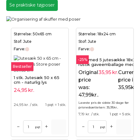
Se praktiske tøjposer
Størrelse: 50x65 cm
Størrelse: 18x24 cm
Stof: Jute
Stof: Jute
Farve:
Farve:
-25%
Sæt med 5 jutesække 18x24 
rustik gaveemballage med h
Bestseller
prikker
Original
35,95
kr.
Current
1 stk. Jutesæk 50 x 65
price
price is:
cm - naturlig lys
was:
35,95kr..
24,95
kr.
47,99kr..
Laveste pris de sidste 30 dage før
24,95
kr. / stk.
1 pqt = 1 stk.
prisnedsættelsen:
35,95
kr.
.
7,19
kr. / stk.
1 pqt = 5 stk.
+
+
–
–
pqt
pqt