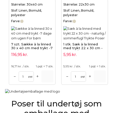
Størrelse: 30x40 cm
Størrelse: 22x30 cm
Stof: Linen, Bomuld,
Stof: Linen, Bomuld,
polyester
polyester
Farve:
Farve:
7 szt. Sække à la linned
1 stk. Sæk à la linned
30 x 40 cm med trykt -7
med trykt 22 x 30 cm -
dage om ugen
naturlig / sommerfugl
116,95
kr.
5,95
kr.
16,71
kr. / stk.
1 pqt = 7 stk.
5,95
kr. / stk.
1 pqt = 1 stk.
+
+
–
–
pqt
pqt
Poser til undertøj som