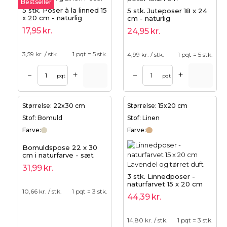
Bestseller
5 stk. Poser à la linned 15
5 stk. Juteposer 18 x 24
x 20 cm - naturlig
cm - naturlig
17,95
kr.
24,95
kr.
3,59
kr. / stk.
1 pqt = 5 stk.
4,99
kr. / stk.
1 pqt = 5 stk.
+
+
–
–
pqt
pqt
Størrelse: 22x30 cm
Størrelse: 15x20 cm
Stof: Bomuld
Stof: Linen
Farve:
Farve:
Bomuldspose 22 x 30
cm i naturfarve - sæt
med 3 stofposer | 100%
31,99
kr.
bomuld
3 stk. Linnedposer -
naturfarvet 15 x 20 cm
10,66
kr. / stk.
1 pqt = 3 stk.
44,39
kr.
14,80
kr. / stk.
1 pqt = 3 stk.