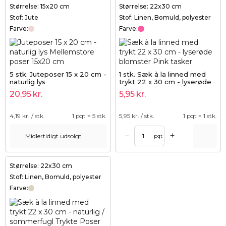
Størrelse: 15x20 cm
Størrelse: 22x30 cm
Stof: Jute
Stof: Linen, Bomuld, polyester
Farve:
Farve:
5 stk. Juteposer 15 x 20 cm -
1 stk. Sæk à la linned med
naturlig lys
trykt 22 x 30 cm - lyserøde
blomster
20,95
kr.
5,95
kr.
4,19
kr. / stk.
1 pqt = 5 stk.
5,95
kr. / stk.
1 pqt = 1 stk.
+
–
Midlertidigt udsolgt
pqt
Størrelse: 22x30 cm
Stof: Linen, Bomuld, polyester
Farve: