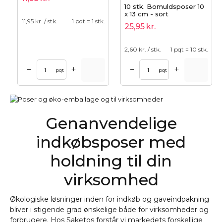
10 stk. Bomuldsposer 10
x 13 cm - sort
11,95
kr. / stk.
1 pqt = 1 stk.
25,95
kr.
2,60
kr. / stk.
1 pqt = 10 stk.
+
+
–
–
pqt
pqt
Genanvendelige
indkøbsposer med
holdning til din
virksomhed
Økologiske løsninger inden for indkøb og gaveindpakning
bliver i stigende grad ønskelige både for virksomheder og
forbrugere. Hos Saketos forstår vi markedets forskellige