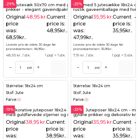
-29%
-25%
Stor jutesæk 50x70 cm med gyldne
Sæt med 5 jutesække 18x24 c
prikker - elegant gaveindpakning
rustik gaveemballage med hvi
med wow-effekt
prikker
Original
48,95
kr.
Current
Original
35,95
kr.
Current
68,59
kr.
47
price
price is:
price
price is:
was:
48,95kr..
was:
35,95kr..
68,59kr..
47,99kr..
Laveste pris de sidste 30 dage før
Laveste pris de sidste 30 dage før
prisnedsættelsen:
48,95
kr.
.
prisnedsættelsen:
35,95
kr.
.
48,95
kr. / stk.
1 pqt = 1 stk.
7,19
kr. / stk.
1 pqt = 5 stk.
+
+
–
–
pqt
pqt
Størrelse: 18x24 cm
Størrelse: 18x24 cm
Stof: Jute
Stof: Jute
Farve:
Farve:
-19%
-25%
5 dekorative juteposer 18x24 cm -
5 stk. Juteposer 18x24 cm - m
med guldfarvede stjerner og rustikt
gyldne prikker og dekorativ kra
udtryk
Original
38,95
kr.
Current
Original
35,95
kr.
Current
47,99
kr.
47
price
price is:
price
price is:
was:
38,95kr..
was:
35,95kr..