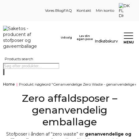
DK
Vores Blog
FAQ
Kontakt
Min konto
Lav din
Udsalg
egen pose
Indkøbskurv
MENU
Products search
Home
|
Produkt nøgleord “Genanvendelige Zero Waste - genanvendelige emb
Zero affaldsposer –
genanvendelig
emballage
Stofposer i ånden af “zero waste” er
genanvendelige og