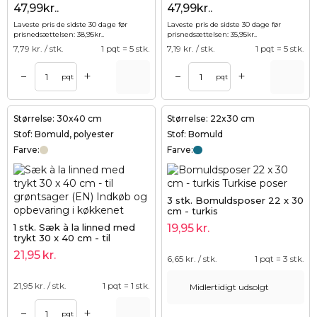
47,99kr..
47,99kr..
Laveste pris de sidste 30 dage før
Laveste pris de sidste 30 dage før
prisnedsættelsen:
38,95
kr.
.
prisnedsættelsen:
35,95
kr.
.
7,79
kr. / stk.
1 pqt = 5 stk.
7,19
kr. / stk.
1 pqt = 5 stk.
+
+
–
–
pqt
pqt
Størrelse: 30x40 cm
Størrelse: 22x30 cm
Stof: Bomuld, polyester
Stof: Bomuld
Farve:
Farve:
3 stk. Bomuldsposer 22 x 30
cm - turkis
1 stk. Sæk à la linned med
19,95
kr.
trykt 30 x 40 cm - til
grøntsager (EN)
21,95
kr.
6,65
kr. / stk.
1 pqt = 3 stk.
21,95
kr. / stk.
1 pqt = 1 stk.
Midlertidigt udsolgt
+
–
pqt