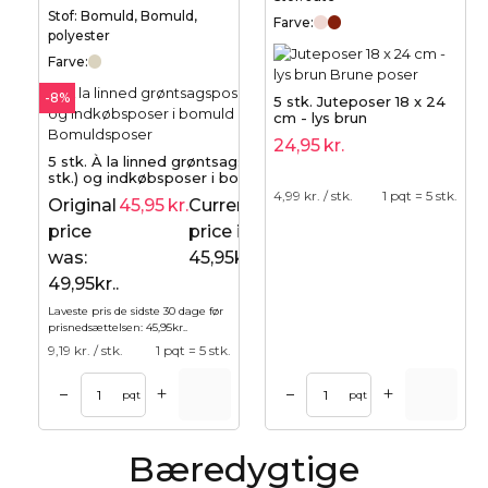
Stof: Bomuld, Bomuld,
Farve:
polyester
Farve:
-8%
5 stk. Juteposer 18 x 24
cm - lys brun
24,95
kr.
5 stk. À la linned grøntsagsposer (3
stk.) og indkøbsposer i bomuld (2
stk.).
4,99
kr. / stk.
1 pqt = 5 stk.
Original
45,95
kr.
Current
49,95
kr.
price
price is:
was:
45,95kr..
49,95kr..
Laveste pris de sidste 30 dage før
prisnedsættelsen:
45,95
kr.
.
9,19
kr. / stk.
1 pqt = 5 stk.
+
+
–
–
pqt
pqt
Bæredygtige