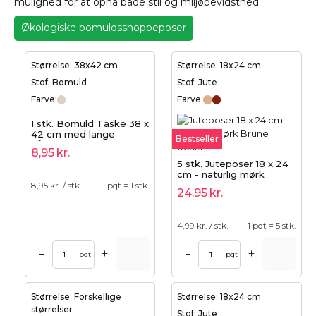
mulighed for at opnå både stil og miljøbevidsthed.
Økologiske bomuldsshoppeposer
Størrelse: 38x42 cm
Størrelse: 18x24 cm
Stof: Bomuld
Stof: Jute
Farve:
Farve:
1 stk. Bomuld Taske 38 x
42 cm med lange
Bestseller
håndtag - natur
8,95
kr.
5 stk. Juteposer 18 x 24
cm - naturlig mørk
8,95
kr. / stk.
1 pqt = 1 stk.
24,95
kr.
4,99
kr. / stk.
1 pqt = 5 stk.
+
+
–
–
pqt
pqt
Størrelse: Forskellige
Størrelse: 18x24 cm
størrelser
Stof: Jute