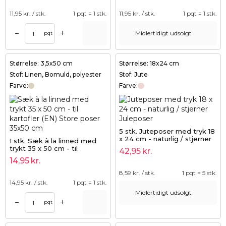
11,95
kr. / stk.
1 pqt = 1 stk.
11,95
kr. / stk.
1 pqt = 1 stk.
+
–
Midlertidigt udsolgt
pqt
Størrelse: 3,5x50 cm
Størrelse: 18x24 cm
Stof: Linen, Bomuld, polyester
Stof: Jute
Farve:
Farve:
5 stk. Juteposer med tryk 18
x 24 cm - naturlig / stjerner
1 stk. Sæk à la linned med
trykt 35 x 50 cm - til
42,95
kr.
kartofler (EN)
14,95
kr.
8,59
kr. / stk.
1 pqt = 5 stk.
14,95
kr. / stk.
1 pqt = 1 stk.
Midlertidigt udsolgt
+
–
pqt