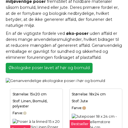
miljøvenlige poser
fremstillet af holdbare materialer
såsom bomuld, linned eller jute. Deres primære fordel er,
at de er fornybare og biologisk nedbrydelige, hvilket
betyder, at de ikke genererer affald, der forurener det
naturlige miljø.
En af de vigtigste fordele ved
øko-poser
uden affald er
deres mange anvendelsesmuligheder, hvilket bidrager til
at reducere mængden af genereret affald. Genanvendelig
emballage er gavnligt for sundhed og sikkerhed og
eliminerer forureningen forårsaget af plastaffald.
Økologiske poser lavet af hør og bomuld
Størrelse: 15x20 cm
Størrelse: 18x24 cm
Stof: Linen, Bomuld,
Stof: Jute
polyester
Farve:
Farve:
Bestseller