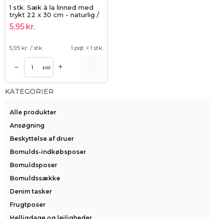
1 stk. Sæk à la linned med
trykt 22 x 30 cm - naturlig /
sommerfugl
5,95
kr.
5,95
kr. / stk.
1 pqt = 1 stk.
+
–
pqt
KATEGORIER
Alle produkter
Ansøgning
Beskyttelse af druer
Bomulds-indkøbsposer
Bomuldsposer
Bomuldssække
Denim tasker
Frugtposer
Helligdage og lejligheder