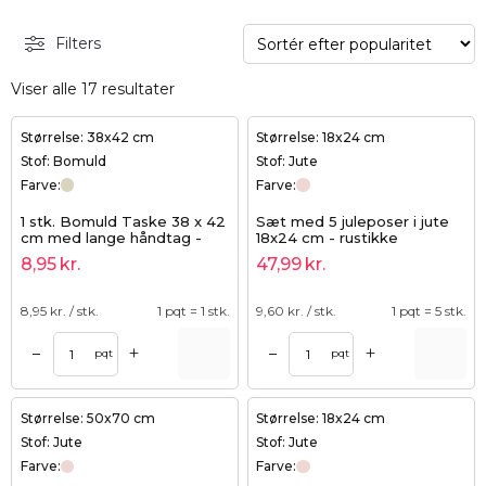
Filters
Viser alle 17 resultater
Størrelse: 38x42 cm
Størrelse: 18x24 cm
Stof: Bomuld
Stof: Jute
Farve:
Farve:
1 stk. Bomuld Taske 38 x 42
Sæt med 5 juleposer i jute
cm med lange håndtag -
18x24 cm - rustikke
natur
gaveposer med tryk af
8,95
kr.
47,99
kr.
juletræer
8,95
kr. / stk.
1 pqt = 1 stk.
9,60
kr. / stk.
1 pqt = 5 stk.
+
+
–
–
pqt
pqt
Størrelse: 50x70 cm
Størrelse: 18x24 cm
Stof: Jute
Stof: Jute
Farve:
Farve: