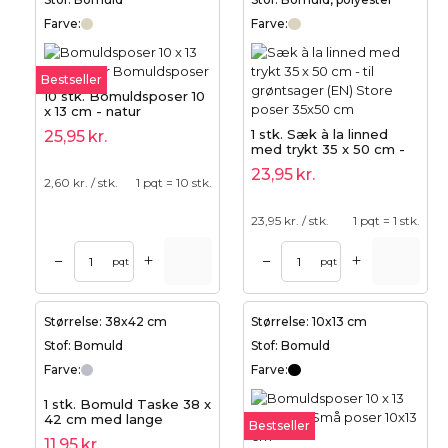
Farve:
Farve:
Bestseller
10 stk. Bomuldsposer 10
x 13 cm - natur
1 stk. Sæk à la linned
25,95
kr.
med trykt 35 x 50 cm -
til grøntsager (EN)
23,95
kr.
2,60
kr. / stk.
1 pqt = 10 stk.
23,95
kr. / stk.
1 pqt = 1 stk.
+
+
–
–
pqt
pqt
Størrelse: 38x42 cm
Størrelse: 10x13 cm
Stof: Bomuld
Stof: Bomuld
Farve:
Farve:
1 stk. Bomuld Taske 38 x
42 cm med lange
Bestseller
håndtag - grå
11,95
kr.