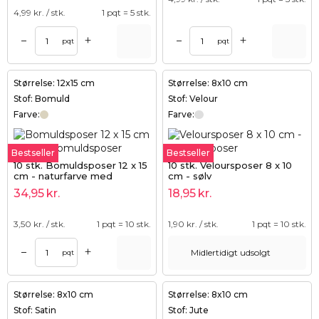
4,99
kr. / stk.
1 pqt = 5 stk.
+
+
–
–
pqt
pqt
Størrelse: 12x15 cm
Størrelse: 8x10 cm
Stof: Bomuld
Stof: Velour
Farve:
Farve:
Bestseller
Bestseller
10 stk. Bomuldsposer 12 x 15
10 stk. Veloursposer 8 x 10
cm - naturfarve med
cm - sølv
dobbelt snor
34,95
kr.
18,95
kr.
3,50
kr. / stk.
1 pqt = 10 stk.
1,90
kr. / stk.
1 pqt = 10 stk.
+
–
Midlertidigt udsolgt
pqt
Størrelse: 8x10 cm
Størrelse: 8x10 cm
Stof: Satin
Stof: Jute