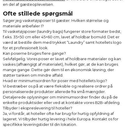
en del af gæsteoplevelsen.
Ofte stillede spørgsmål
Søger jeg vasketøjsposer til gæster. Hvilken størrelse og
materiale anbefaler I?
Til vasketøjsposer (laundry bags) fungerer store formater bedst,
f.eks. 35×50 cm eller 45×60 cm, lavet af holdbar bomuld. Det er
værd at bestille dem med trykket “Laundry” samt hotellets logo
for et professionelt look.
Kan poserne bruges flere gange?
Selvfølgelig. Vores poser er lavet af holdbare materialer og kan
vaskes (afhængigt af materialet), hvilket gør, at de kan bruges
mange gange. Dette gør dem til en økonomisk løsning, der
støtter tanken om mindre affald.
Hvad er minimumsordren for poser med hotellets logo?
Vi bestræber os på at være fleksible og realisere ordrer på
personaliserede produkter allerede fra små mængder.
Detaljerede oplysninger om minimumsordrer finder du på de
enkelte produktsider eller ved at kontakte vores B2B-afdeling.
Tilbyder I ekspreslevering til hoteller?
Ja, vi forstår, at hoteller ofte har brug for hurtig opfyldning af
lageret. Vi tilbyder hurtig levering i hele Europa. Kontakt os for
specifikke leveringstider til din lokation.