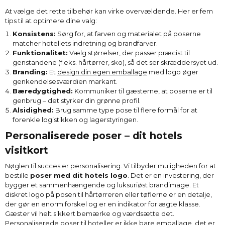
At vælge det rette tilbehør kan virke overvældende. Her er fem
tips til at optimere dine valg:
Konsistens:
Sørg for, at farven og materialet på poserne
matcher hotellets indretning og brandfarver.
Funktionalitet:
Vælg størrelser, der passer præcist til
genstandene (f.eks. hårtørrer, sko), så det ser skræddersyet ud.
Branding:
Et
design din egen emballage
med logo øger
genkendelsesværdien markant.
Bæredygtighed:
Kommuniker til gæsterne, at poserne er til
genbrug – det styrker din grønne profil.
Alsidighed:
Brug samme type pose til flere formål for at
forenkle logistikken og lagerstyringen.
Personaliserede poser – dit hotels
visitkort
Nøglen til succes er personalisering. Vi tilbyder muligheden for at
bestille
poser med dit hotels logo
. Det er en investering, der
bygger et sammenhængende og luksuriøst brandimage. Et
diskret logo på posen til hårtørreren eller tøflerne er en detalje,
der gør en enorm forskel og er en indikator for ægte klasse.
Gæster vil helt sikkert bemærke og værdsætte det.
Personaliserede poser til hoteller
er ikke bare emballage, det er