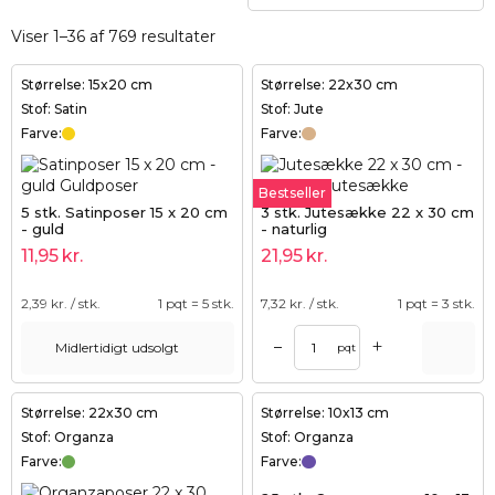
Viser 1–36 af 769 resultater
Størrelse: 15x20 cm
Størrelse: 22x30 cm
Stof: Satin
Stof: Jute
Farve:
Farve:
Bestseller
5 stk. Satinposer 15 x 20 cm
3 stk. Jutesække 22 x 30 cm
- guld
- naturlig
11,95
kr.
21,95
kr.
2,39
kr. / stk.
1 pqt = 5 stk.
7,32
kr. / stk.
1 pqt = 3 stk.
+
–
Midlertidigt udsolgt
pqt
Størrelse: 22x30 cm
Størrelse: 10x13 cm
Stof: Organza
Stof: Organza
Farve:
Farve: