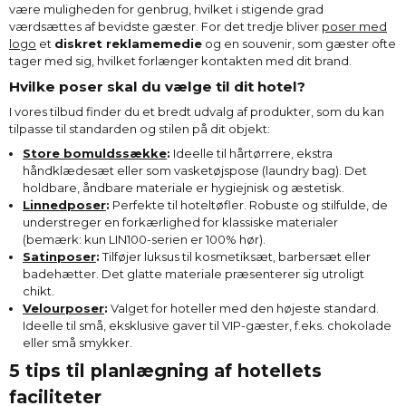
være muligheden for genbrug, hvilket i stigende grad
værdsættes af bevidste gæster. For det tredje bliver
poser med
logo
et
diskret reklamemedie
og en souvenir, som gæster ofte
tager med sig, hvilket forlænger kontakten med dit brand.
Hvilke poser skal du vælge til dit hotel?
I vores tilbud finder du et bredt udvalg af produkter, som du kan
tilpasse til standarden og stilen på dit objekt:
Store bomuldssække
:
Ideelle til hårtørrere, ekstra
håndklædesæt eller som vasketøjspose (laundry bag). Det
holdbare, åndbare materiale er hygiejnisk og æstetisk.
Linnedposer
:
Perfekte til hoteltøfler. Robuste og stilfulde, de
understreger en forkærlighed for klassiske materialer
(bemærk: kun LIN100-serien er 100% hør).
Satinposer
:
Tilføjer luksus til kosmetiksæt, barbersæt eller
badehætter. Det glatte materiale præsenterer sig utroligt
chikt.
Velourposer
:
Valget for hoteller med den højeste standard.
Ideelle til små, eksklusive gaver til VIP-gæster, f.eks. chokolade
eller små smykker.
5 tips til planlægning af hotellets
faciliteter