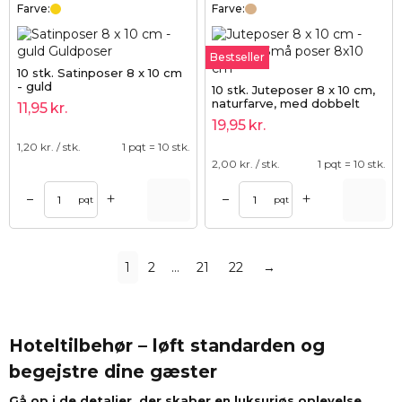
Farve:
Farve:
Bestseller
10 stk. Satinposer 8 x 10 cm
- guld
10 stk. Juteposer 8 x 10 cm,
naturfarve, med dobbelt
11,95
kr.
snor
19,95
kr.
1,20
kr. / stk.
1 pqt = 10 stk.
2,00
kr. / stk.
1 pqt = 10 stk.
+
+
–
–
pqt
pqt
1
2
…
21
22
→
Hoteltilbehør – løft standarden og
begejstre dine gæster
Gå op i de detaljer, der skaber en luksuriøs oplevelse.