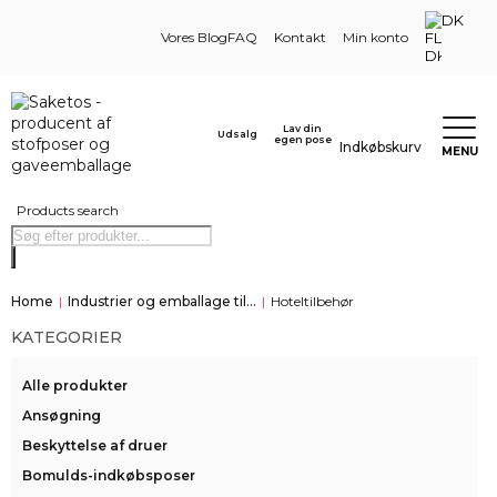
DK
Vores Blog
FAQ
Kontakt
Min konto
Lav din
Udsalg
egen pose
Indkøbskurv
MENU
Products search
Home
|
Industrier og emballage til...
|
Hoteltilbehør
KATEGORIER
Alle produkter
Ansøgning
Beskyttelse af druer
Bomulds-indkøbsposer