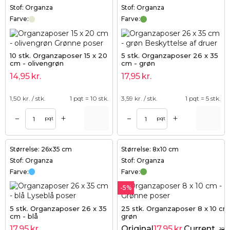
Stof: Organza
Stof: Organza
Farve:
Farve:
10 stk. Organzaposer 15 x 20
5 stk. Organzaposer 26 x 35
cm - olivengrøn
cm - grøn
14,95
kr.
17,95
kr.
1,50
kr. / stk.
1 pqt = 10 stk.
3,59
kr. / stk.
1 pqt = 5 stk.
+
+
–
–
pqt
pqt
Størrelse: 26x35 cm
Størrelse: 8x10 cm
Stof: Organza
Stof: Organza
Farve:
Farve:
-5%
5 stk. Organzaposer 26 x 35
25 stk. Organzaposer 8 x 10 cm
cm - blå
grøn
17,95
kr.
Original
17,95
kr.
Current
18,