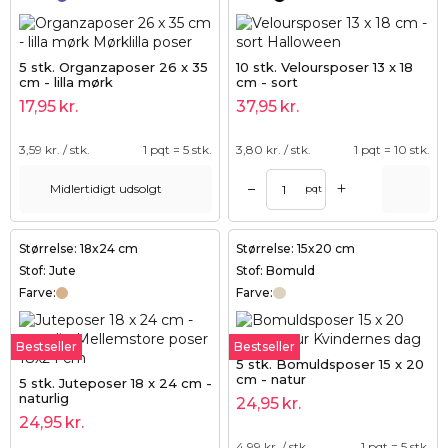
5 stk. Organzaposer 26 x 35
10 stk. Veloursposer 13 x 18
cm - lilla mørk
cm - sort
17,95
kr.
37,95
kr.
3,59
kr. / stk.
1 pqt = 5 stk.
3,80
kr. / stk.
1 pqt = 10 stk.
+
–
Midlertidigt udsolgt
pqt
Størrelse: 18x24 cm
Størrelse: 15x20 cm
Stof: Jute
Stof: Bomuld
Farve:
Farve:
Bestseller
Bestseller
5 stk. Bomuldsposer 15 x 20
cm - natur
5 stk. Juteposer 18 x 24 cm -
naturlig
24,95
kr.
24,95
kr.
4,99
kr. / stk.
1 pqt = 5 stk.