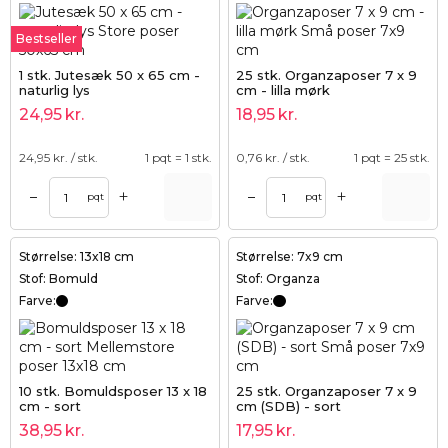
Bestseller
1 stk. Jutesæk 50 x 65 cm -
25 stk. Organzaposer 7 x 9
naturlig lys
cm - lilla mørk
24,95
kr.
18,95
kr.
24,95
kr. / stk.
1 pqt = 1 stk.
0,76
kr. / stk.
1 pqt = 25 stk.
+
+
–
–
pqt
pqt
Størrelse: 13x18 cm
Størrelse: 7x9 cm
Stof: Bomuld
Stof: Organza
Farve:
Farve:
10 stk. Bomuldsposer 13 x 18
25 stk. Organzaposer 7 x 9
cm - sort
cm (SDB) - sort
38,95
kr.
17,95
kr.