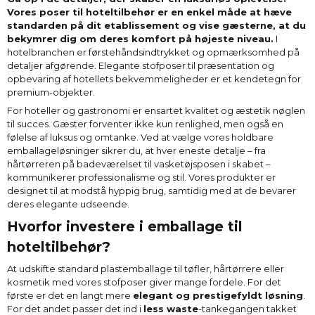
Vores poser til hoteltilbehør er en enkel måde at hæve
standarden på dit etablissement og vise gæsterne, at du
bekymrer dig om deres komfort på højeste niveau.
I
hotelbranchen er førstehåndsindtrykket og opmærksomhed på
detaljer afgørende. Elegante stofposer til præsentation og
opbevaring af hotellets bekvemmeligheder er et kendetegn for
premium-objekter.
For hoteller og gastronomi er ensartet kvalitet og æstetik nøglen
til succes. Gæster forventer ikke kun renlighed, men også en
følelse af luksus og omtanke. Ved at vælge vores holdbare
emballageløsninger sikrer du, at hver eneste detalje – fra
hårtørreren på badeværelset til vasketøjsposen i skabet –
kommunikerer professionalisme og stil. Vores produkter er
designet til at modstå hyppig brug, samtidig med at de bevarer
deres elegante udseende.
Hvorfor investere i emballage til
hoteltilbehør?
At udskifte standard plastemballage til tøfler, hårtørrere eller
kosmetik med vores stofposer giver mange fordele. For det
første er det en langt mere
elegant og prestigefyldt løsning
.
For det andet passer det ind i
less waste
-tankegangen takket