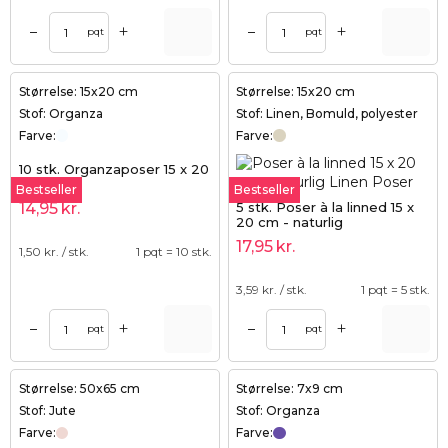
+
+
–
–
pqt
pqt
Størrelse: 15x20 cm
Størrelse: 15x20 cm
Stof: Organza
Stof: Linen, Bomuld, polyester
Farve:
Farve:
10 stk. Organzaposer 15 x 20
cm - hvid
Bestseller
Bestseller
5 stk. Poser à la linned 15 x
14,95
kr.
20 cm - naturlig
17,95
kr.
1,50
kr. / stk.
1 pqt = 10 stk.
3,59
kr. / stk.
1 pqt = 5 stk.
+
+
–
–
pqt
pqt
Størrelse: 50x65 cm
Størrelse: 7x9 cm
Stof: Jute
Stof: Organza
Farve:
Farve: