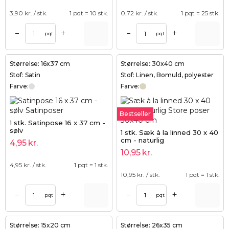
3,90
kr. / stk.
1 pqt = 10 stk.
0,72
kr. / stk.
1 pqt = 25 stk.
+
+
–
–
pqt
pqt
Størrelse: 16x37 cm
Størrelse: 30x40 cm
Stof: Satin
Stof: Linen, Bomuld, polyester
Farve:
Farve:
Bestseller
1 stk. Satinpose 16 x 37 cm -
sølv
1 stk. Sæk à la linned 30 x 40
cm - naturlig
4,95
kr.
10,95
kr.
4,95
kr. / stk.
1 pqt = 1 stk.
10,95
kr. / stk.
1 pqt = 1 stk.
+
+
–
–
pqt
pqt
Størrelse: 15x20 cm
Størrelse: 26x35 cm