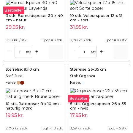
Bestseller
3 stk. Bomuldsposer 30 x 40
10 stk. Veloursposer 12 x 15
cm - natur
cm - sort
29,95
kr.
31,95
kr.
9,98
kr. / stk.
1 pqt = 3 stk.
3,20
kr. / stk.
1 pqt = 10 stk.
+
+
–
–
pqt
pqt
Størrelse: 8x10 cm
Størrelse: 26x35 cm
Stof: Jute
Stof: Organza
Farve:
Farve:
Bestseller
10 stk. Juteposer 8 x 10 cm -
5 stk. Organzaposer 26 x 35
naturlig mørk
cm - hvid
19,95
kr.
17,95
kr.
2,00
kr. / stk.
1 pqt = 10 stk.
3,59
kr. / stk.
1 pqt = 5 stk.