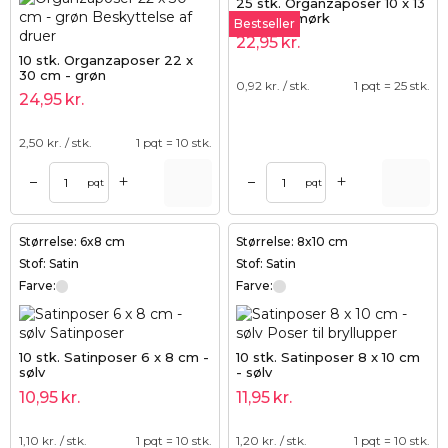
25 stk. Organzaposer 10 x 13
cm - lilla mørk
Bestseller
22,95
kr.
10 stk. Organzaposer 22 x
30 cm - grøn
0,92
kr. / stk.
1 pqt = 25 stk.
24,95
kr.
2,50
kr. / stk.
1 pqt = 10 stk.
+
+
–
–
pqt
pqt
Størrelse: 6x8 cm
Størrelse: 8x10 cm
Stof: Satin
Stof: Satin
Farve:
Farve:
10 stk. Satinposer 6 x 8 cm -
10 stk. Satinposer 8 x 10 cm
sølv
- sølv
10,95
kr.
11,95
kr.
1,10
kr. / stk.
1 pqt = 10 stk.
1,20
kr. / stk.
1 pqt = 10 stk.