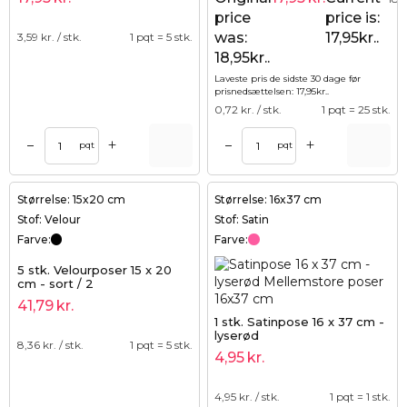
price
price is:
was:
17,95kr..
3,59
kr. / stk.
1 pqt = 5 stk.
18,95kr..
Laveste pris de sidste 30 dage før
prisnedsættelsen:
17,95
kr.
.
0,72
kr. / stk.
1 pqt = 25 stk.
+
+
–
–
pqt
pqt
Størrelse: 15x20 cm
Størrelse: 16x37 cm
Stof: Velour
Stof: Satin
Farve:
Farve:
5 stk. Velourposer 15 x 20
cm - sort / 2
41,79
kr.
1 stk. Satinpose 16 x 37 cm -
lyserød
8,36
kr. / stk.
1 pqt = 5 stk.
4,95
kr.
4,95
kr. / stk.
1 pqt = 1 stk.