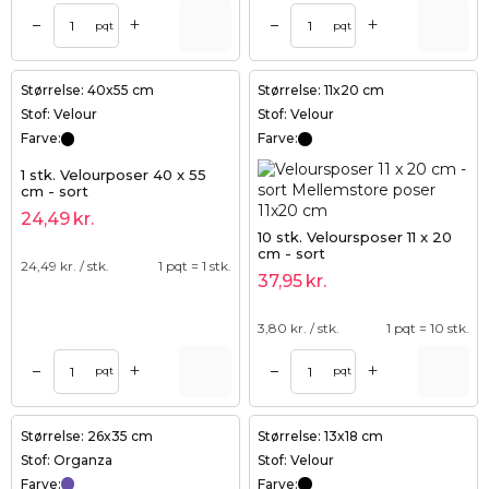
+
+
–
–
pqt
pqt
Størrelse: 40x55 cm
Størrelse: 11x20 cm
Stof: Velour
Stof: Velour
Farve:
Farve:
1 stk. Velourposer 40 x 55
cm - sort
24,49
kr.
10 stk. Veloursposer 11 x 20
cm - sort
24,49
kr. / stk.
1 pqt = 1 stk.
37,95
kr.
3,80
kr. / stk.
1 pqt = 10 stk.
+
+
–
–
pqt
pqt
Størrelse: 26x35 cm
Størrelse: 13x18 cm
Stof: Organza
Stof: Velour
Farve:
Farve: