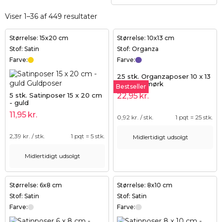
Viser 1–36 af 449 resultater
Størrelse: 15x20 cm
Størrelse: 10x13 cm
Stof: Satin
Stof: Organza
Farve:
Farve:
25 stk. Organzaposer 10 x 13
cm - lilla mørk
Bestseller
5 stk. Satinposer 15 x 20 cm
22,95
kr.
- guld
11,95
kr.
0,92
kr. / stk.
1 pqt = 25 stk.
2,39
kr. / stk.
1 pqt = 5 stk.
Midlertidigt udsolgt
Midlertidigt udsolgt
Størrelse: 6x8 cm
Størrelse: 8x10 cm
Stof: Satin
Stof: Satin
Farve:
Farve: