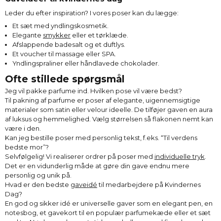
Leder du efter inspiration? I vores poser kan du lægge:
Et sæt med yndlingskosmetik.
Elegante
smykker
eller et tørklæde.
Afslappende badesalt og et duftlys.
Et voucher til massage eller SPA.
Yndlingspraliner eller håndlavede chokolader.
Ofte stillede spørgsmål
Jeg vil pakke parfume ind. Hvilken pose vil være bedst?
Til pakning af parfume er poser af elegante, uigennemsigtige
materialer som satin eller velour ideelle. De tilføjer gaven en aura
af luksus og hemmelighed. Vælg størrelsen så flakonen nemt kan
være i den.
Kan jeg bestille poser med personlig tekst, f.eks. “Til verdens
bedste mor”?
Selvfølgelig! Vi realiserer ordrer på poser med
individuelle tryk
.
Det er en vidunderlig måde at gøre din gave endnu mere
personlig og unik på.
Hvad er den bedste
gaveidé
til medarbejdere på Kvindernes
Dag?
En god og sikker idé er universelle gaver som en elegant pen, en
notesbog, et gavekort til en populær parfumekæde eller et sæt