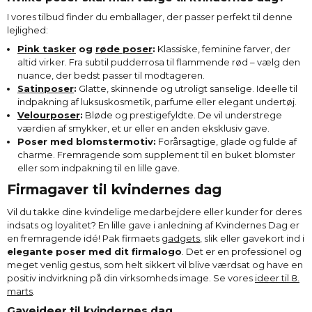
I vores tilbud finder du emballager, der passer perfekt til denne
lejlighed:
Pink tasker
og
røde poser
:
Klassiske, feminine farver, der
altid virker. Fra subtil pudderrosa til flammende rød – vælg den
nuance, der bedst passer til modtageren.
Satinposer
:
Glatte, skinnende og utroligt sanselige. Ideelle til
indpakning af luksuskosmetik, parfume eller elegant undertøj.
Velourposer
:
Bløde og prestigefyldte. De vil understrege
værdien af smykker, et ur eller en anden eksklusiv gave.
Poser med blomstermotiv:
Forårsagtige, glade og fulde af
charme. Fremragende som supplement til en buket blomster
eller som indpakning til en lille gave.
Firmagaver til kvindernes dag
Vil du takke dine kvindelige medarbejdere eller kunder for deres
indsats og loyalitet? En lille gave i anledning af Kvindernes Dag er
en fremragende idé! Pak firmaets
gadgets
, slik eller gavekort ind i
elegante poser med dit firmalogo
. Det er en professionel og
meget venlig gestus, som helt sikkert vil blive værdsat og have en
positiv indvirkning på din virksomheds image. Se vores
ideer til 8.
marts
.
Gaveideer til kvindernes dag