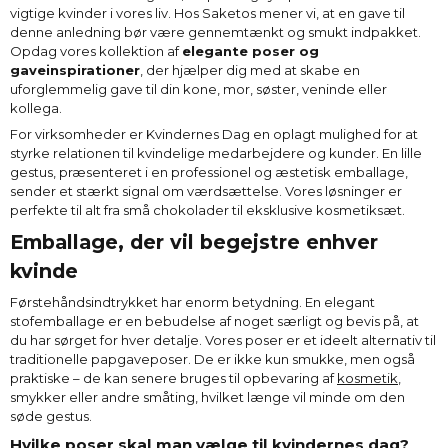
vigtige kvinder i vores liv. Hos Saketos mener vi, at en gave til
denne anledning bør være gennemtænkt og smukt indpakket.
Opdag vores kollektion af
elegante poser og
gaveinspirationer
, der hjælper dig med at skabe en
uforglemmelig gave til din kone, mor, søster, veninde eller
kollega.
For virksomheder er Kvindernes Dag en oplagt mulighed for at
styrke relationen til kvindelige medarbejdere og kunder. En lille
gestus, præsenteret i en professionel og æstetisk emballage,
sender et stærkt signal om værdsættelse. Vores løsninger er
perfekte til alt fra små chokolader til eksklusive kosmetiksæt.
Emballage, der vil begejstre enhver
kvinde
Førstehåndsindtrykket har enorm betydning. En elegant
stofemballage er en bebudelse af noget særligt og bevis på, at
du har sørget for hver detalje. Vores poser er et ideelt alternativ til
traditionelle papgaveposer. De er ikke kun smukke, men også
praktiske – de kan senere bruges til opbevaring af
kosmetik
,
smykker eller andre småting, hvilket længe vil minde om den
søde gestus.
Hvilke poser skal man vælge til kvindernes dag?