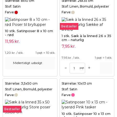
Størrelse: 8x10 cm
Størrelse: 26x35 cm
Stof: Satin
Stof: Linen, Bomuld, polyester
Farve:
Farve:
Bestseller
10 stk. Satinposer 8 x 10 cm
- rød
1 stk. Sæk à la linned 26 x 35
cm - naturlig
11,95
kr.
7,95
kr.
1,20
kr. / stk.
1 pqt = 10 stk.
7,95
kr. / stk.
1 pqt = 1 stk.
Midlertidigt udsolgt
+
–
pqt
Størrelse: 3,5x50 cm
Størrelse: 10x13 cm
Stof: Linen, Bomuld, polyester
Stof: Satin
Farve:
Farve:
Bestseller
10 stk. Satinposer 10 x 13 cm