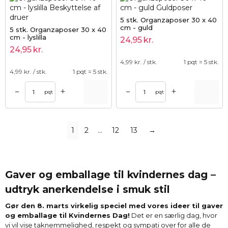
5 stk. Organzaposer 30 x 40
cm - guld
5 stk. Organzaposer 30 x 40
cm - lyslilla
24,95
kr.
24,95
kr.
4,99
kr. / stk.
1 pqt = 5 stk.
4,99
kr. / stk.
1 pqt = 5 stk.
+
+
–
–
pqt
pqt
1
2
…
12
13
→
Gaver og emballage til kvindernes dag –
udtryk anerkendelse i smuk stil
Gør den 8. marts virkelig speciel med vores ideer til gaver
og emballage til Kvindernes Dag!
Det er en særlig dag, hvor
vi vil vise taknemmelighed, respekt og sympati over for alle de