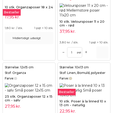
10 stk. Organzaposer 18 x 24
cm - hvid
Bestseller
17,95
kr.
10 stk. Veloursposer 11 x 20
cm - rød
1,80
kr. / stk.
1 pqt = 10 stk.
37,95
kr.
Midlertidigt udsolgt
3,80
kr. / stk.
1 pqt = 10 stk.
+
–
pqt
Størrelse: 12x15 cm
Størrelse: 10x13 cm
Stof: Organza
Stof: Linen, Bomuld, polyester
Farve:
Farve:
Bestseller
25 stk. Organzaposer 12 x 15
cm - sølv
10 stk. Poser à la linned 10 x
13 cm - naturlig
27,95
kr.
22,95
kr.