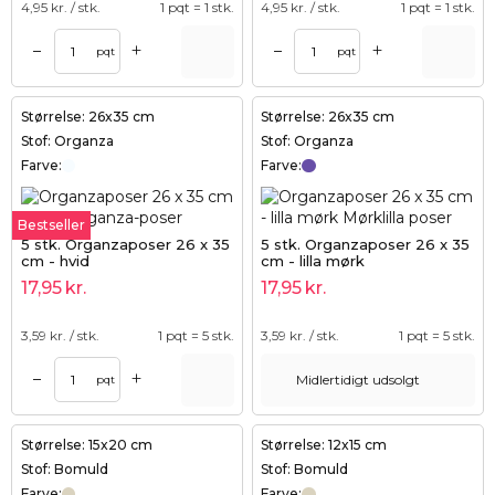
4,95
kr. / stk.
1 pqt = 1 stk.
4,95
kr. / stk.
1 pqt = 1 stk.
+
+
–
–
pqt
pqt
Størrelse: 26x35 cm
Størrelse: 26x35 cm
Stof: Organza
Stof: Organza
Farve:
Farve:
Bestseller
5 stk. Organzaposer 26 x 35
5 stk. Organzaposer 26 x 35
cm - hvid
cm - lilla mørk
17,95
kr.
17,95
kr.
3,59
kr. / stk.
1 pqt = 5 stk.
3,59
kr. / stk.
1 pqt = 5 stk.
+
–
Midlertidigt udsolgt
pqt
Størrelse: 15x20 cm
Størrelse: 12x15 cm
Stof: Bomuld
Stof: Bomuld
Farve:
Farve: