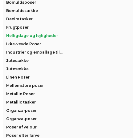
Bomuldsposer
Bomuldssække
Denim tasker
Frugtposer
Helligdage og lejligheder
Ikke-vevde Poser
Industrier og emballage til...
Jutesække
Jutesække
Linen Poser
Mellemstore poser
Metallic Poser
Metallic tasker
Organza-poser
Organza-poser
Poser af velour
Poser efter farve