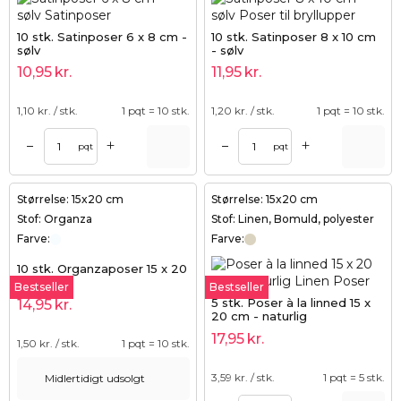
10 stk. Satinposer 6 x 8 cm -
10 stk. Satinposer 8 x 10 cm
sølv
- sølv
10,95
kr.
11,95
kr.
1,10
kr. / stk.
1 pqt = 10 stk.
1,20
kr. / stk.
1 pqt = 10 stk.
+
+
–
–
pqt
pqt
Størrelse: 15x20 cm
Størrelse: 15x20 cm
Stof: Organza
Stof: Linen, Bomuld, polyester
Farve:
Farve:
10 stk. Organzaposer 15 x 20
cm - hvid
Bestseller
Bestseller
5 stk. Poser à la linned 15 x
14,95
kr.
20 cm - naturlig
17,95
kr.
1,50
kr. / stk.
1 pqt = 10 stk.
3,59
kr. / stk.
1 pqt = 5 stk.
Midlertidigt udsolgt