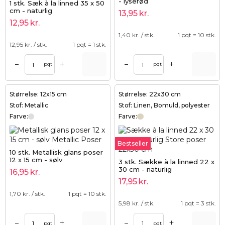
- lyserød
1 stk. Sæk à la linned 35 x 50
cm - naturlig
13,95
kr.
12,95
kr.
1,40
kr. / stk.
1 pqt = 10 stk.
12,95
kr. / stk.
1 pqt = 1 stk.
+
+
–
–
pqt
pqt
Størrelse: 12x15 cm
Størrelse: 22x30 cm
Stof: Metallic
Stof: Linen, Bomuld, polyester
Farve:
Farve:
Bestseller
10 stk. Metallisk glans poser
12 x 15 cm - sølv
3 stk. Sække à la linned 22 x
30 cm - naturlig
16,95
kr.
17,95
kr.
1,70
kr. / stk.
1 pqt = 10 stk.
5,98
kr. / stk.
1 pqt = 3 stk.
+
+
–
–
pqt
pqt