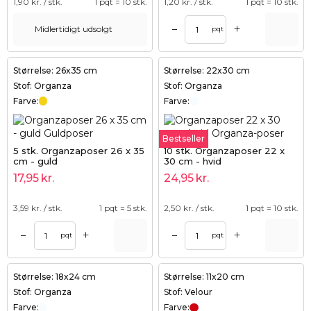
1,90
kr. / stk.
1 pqt = 10 stk.
1,20
kr. / stk.
1 pqt = 10 stk.
+
–
Midlertidigt udsolgt
pqt
Størrelse: 26x35 cm
Størrelse: 22x30 cm
Stof: Organza
Stof: Organza
Farve:
Farve:
Bestseller
5 stk. Organzaposer 26 x 35
10 stk. Organzaposer 22 x
cm - guld
30 cm - hvid
17,95
kr.
24,95
kr.
3,59
kr. / stk.
1 pqt = 5 stk.
2,50
kr. / stk.
1 pqt = 10 stk.
+
+
–
–
pqt
pqt
Størrelse: 18x24 cm
Størrelse: 11x20 cm
Stof: Organza
Stof: Velour
Farve:
Farve: