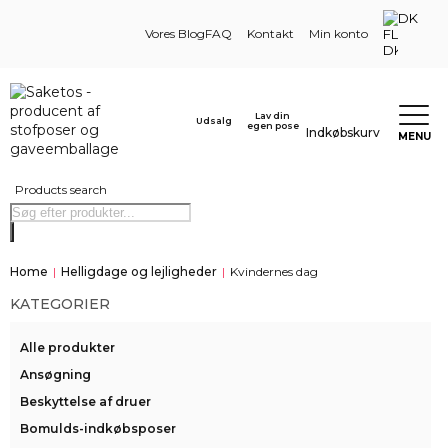
DK
Vores Blog
FAQ
Kontakt
Min konto
Lav din
Udsalg
egen pose
Indkøbskurv
MENU
Products search
Home
|
Helligdage og lejligheder
|
Kvindernes dag
KATEGORIER
Alle produkter
Ansøgning
Beskyttelse af druer
Bomulds-indkøbsposer