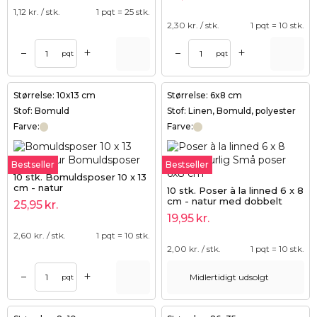
1,12
kr. / stk.
1 pqt = 25 stk.
2,30
kr. / stk.
1 pqt = 10 stk.
+
+
–
–
pqt
pqt
Størrelse: 10x13 cm
Størrelse: 6x8 cm
Stof: Bomuld
Stof: Linen, Bomuld, polyester
Farve:
Farve:
Bestseller
Bestseller
10 stk. Bomuldsposer 10 x 13
cm - natur
10 stk. Poser à la linned 6 x 8
cm - natur med dobbelt
25,95
kr.
bomuldssnøre
19,95
kr.
2,60
kr. / stk.
1 pqt = 10 stk.
2,00
kr. / stk.
1 pqt = 10 stk.
+
–
Midlertidigt udsolgt
pqt