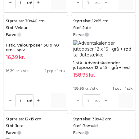
+
+
–
–
pqt
pqt
Størrelse: 30x40 cm
Størrelse: 12x15 cm
Stof: Velour
Stof: Jute
Farve:
Farve:
1 stk. Velourposer 30 x 40
cm - sølv
16,39
kr.
1 stk. Adventskalender
juteposer 12 x 15 - grå + rød
16,39
kr. / stk.
1 pqt = 1 stk.
tal
158,95
kr.
158,95
kr. / stk.
1 pqt = 1 stk.
+
+
–
–
pqt
pqt
Størrelse: 12x15 cm
Størrelse: 38x42 cm
Stof: Jute
Stof: Bomuld
Farve:
Farve: