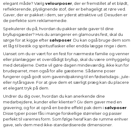
elegant måde? Vælg
velourposer
, der er fremstillet af et blødt,
reflekterende, plyslignende stof, der er behageligt at røre ved.
Gaver, der er pakket i dem, ser yderst attraktive ud. Desuden er
de perfekte som reklamemedie.
Spekulerer du på, hvordan du pakker søde gaver til dine
bryllupsgæster? Hvis du arrangerer en glamourøs fest, skal du
sørge for at kigge efter
sølvposer
. Du kan også bruge dem som
et låg til bestik og spiritusflasker eller endda lægge ringe i dem.
Uanset om du er vært for en fest for nærmeste familie og venner
eller planlægger et overdådigt bryllup, skal du være omhyggelig
med detaljerne. Dette vil gøre dagen mindeværdig, ikke kun for
brudeparret, men også for alle gæsterne. Sådanne poser
fungerer også godt som gaveindpakning til en fødselsdags-, jule-
eller nytårsgave. For at give dem et særligt præg kan du placere
et elegant tryk på dem.
Undrer du dig over, hvordan du kan anerkende dine
medarbejdere, kunder eller klienter? Giv dem gaver med en
gravering, og for at opnå en bedre effekt pak dem i
sølvposer
.
Disse typer poser fås i mange forskellige størrelser og passer
perfekt til varernes form. Som følge heraf kan de rumme enhver
gave, selv dem med ikke-standardiserede dimensioner.