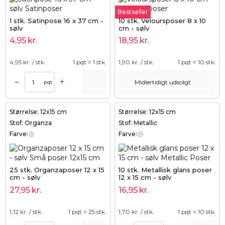
Bestseller
1 stk. Satinpose 16 x 37 cm -
10 stk. Veloursposer 8 x 10
sølv
cm - sølv
4,95
kr.
18,95
kr.
4,95
kr. / stk.
1 pqt = 1 stk.
1,90
kr. / stk.
1 pqt = 10 stk.
+
–
Midlertidigt udsolgt
pqt
Størrelse: 12x15 cm
Størrelse: 12x15 cm
Stof: Organza
Stof: Metallic
Farve:
Farve:
25 stk. Organzaposer 12 x 15
10 stk. Metallisk glans poser
cm - sølv
12 x 15 cm - sølv
27,95
kr.
16,95
kr.
1,12
kr. / stk.
1 pqt = 25 stk.
1,70
kr. / stk.
1 pqt = 10 stk.