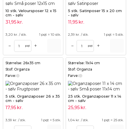
10 stk. Veloursposer 12 x 15
5 stk. Satinposer 15 x 20 cm
cm - sølv
- sølv
31,95
kr.
11,95
kr.
3,20
kr. / stk.
1 pqt = 10 stk.
2,39
kr. / stk.
1 pqt = 5 stk.
+
+
–
–
pqt
pqt
Størrelse: 26x35 cm
Størrelse: 11x14 cm
Stof: Organza
Stof: Organza
Farve:
Farve:
5 stk. Organzaposer 26 x 35
25 stk. Organzaposer 11 x 14
cm - sølv
cm - sølv
17,95
kr.
25,95
kr.
3,59
kr. / stk.
1 pqt = 5 stk.
1,04
kr. / stk.
1 pqt = 25 stk.