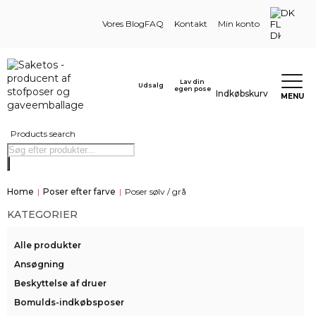
DK
Vores Blog
FAQ
Kontakt
Min konto
Lav din
Udsalg
egen pose
Indkøbskurv
MENU
Products search
Home
|
Poser efter farve
|
Poser sølv / grå
KATEGORIER
Alle produkter
Ansøgning
Beskyttelse af druer
Bomulds-indkøbsposer