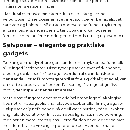
forudsigelse. Gem dem i sølvposer, som passer perfekt til
nytårsaftensfeststemningen.
Hvis du vil overraske dine kære, kan du pakke gaverne i
velourposer. Disse poser er lavet af et stof, der er behageligt at
røre ved og holdbart, så du kan opbevare parfume, smykker og
andre nipsgenstande i dem. Efter udpakning kan poserne
fortsætte med at tjene modtagerne, i modsætning til gavepapir.
Sølvposer – elegante og praktiske
gadgets
Du kan gemme dyrebare genstande som smykker, parfume eller
silkelingeri i satinposer. Disse typer poser er lavet af skinnende,
blødt og delikat stof, så de øger værdien af de indpakkede
genstande. For at få modtageren til at føle sig virkelig speciel, kan
du sætte deres navn på posen. Du kan også vælge et grafisk
motiv, der afspejler hendes interesser.
Metalposer fungerer godt som original emballage til økologisk
kosmetik, massageolier, håndlavede sæber eller firmajulegaver.
Sølvposer er iøjnefaldende, så de vil være nyttige, når du skaber
originale dekorationer. En sådan pose ligner satin ved berøring,
men har en mere intens glans. Dette får den gave, der er pakket
ind i dem, til at se virkelig imponerende ud. Hver pose har en