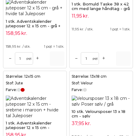
1 stk. Bomuld Taske 38 x 42
cm med lange håndtag - grå
11,95
kr.
1 stk. Adventskalender
juteposer 12 x 15 cm - grå +
11,95
kr. / stk.
1 pqt = 1 stk.
hvide tal
158,95
kr.
158,95
kr. / stk.
1 pqt = 1 stk.
+
+
–
–
pqt
pqt
Størrelse: 12x15 cm
Størrelse: 13x18 cm
Stof: Jute
Stof: Velour
Farve:
Farve:
10 stk. Veloursposer 13 x 18
cm - sølv
1 stk. Adventskalender
37,95
kr.
juteposer 12 x 15 cm -
srebrne i maroon + hvide tal
158,95
kr.