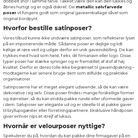
dobbelt snor i samme farve. Takket være den kan den lukkes og
åbnes hurtigt og er også diskret. De
metallic sølvfarvede
poser
vil fungere godt som original gaveemballage såvel som
original bordpynt.
Hvorfor bestille satinposer?
Vores tilbud kunne ikke undvære satinposer, som reflekterer lyset
på en imponerende måde. Sådanne poser er dejlige og lidt
kølige at røre ved og udgør derfor en unik gaveindstilling. De kan
trykkes med hvad som helst, f.eks. dit firmanavn eller logo. Disse
typer poser har stærke syninger og er fremstillet af stof af høj
kvalitet. Derfor er deres rolle ikke begrænset til gaveindpakning –
modtagerne kan senere bruge dem som stilfulde og praktiske
organisatorer.
Satinposerne har et meget elegant udseende, så de kan være
dekorative i sig selv. Disse poser findes i mange forskellige former
og størrelser, så du kan endda pakke runde eller uformede gaver
i dem. Sølvposer ser elegante ud og er ideelle til at pakke gaver
til bryllupsgæster eller forretningspartnere. Eksklusive håndposer
giver enhver nips et strejf af luksus.
Hvornår er velourposer nyttige?
Spekulerer du på, hvordan du kan pakke dine firmagaver på en