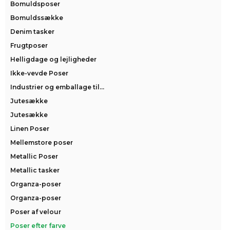
Bomuldsposer
Bomuldssække
Denim tasker
Frugtposer
Helligdage og lejligheder
Ikke-vevde Poser
Industrier og emballage til...
Jutesække
Jutesække
Linen Poser
Mellemstore poser
Metallic Poser
Metallic tasker
Organza-poser
Organza-poser
Poser af velour
Poser efter farve