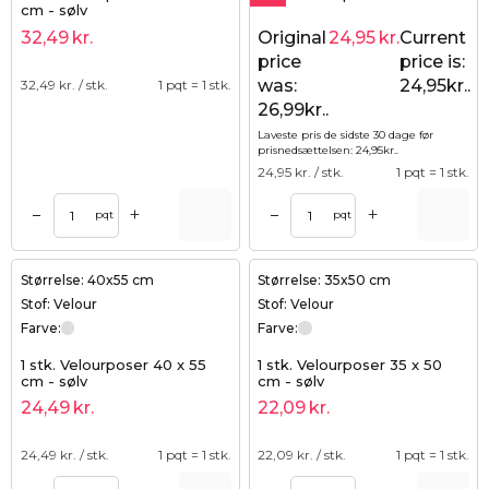
cm - sølv
32,49
kr.
Original
24,95
kr.
Current
2
price
price is:
was:
24,95kr..
32,49
kr. / stk.
1 pqt = 1 stk.
26,99kr..
Laveste pris de sidste 30 dage før
prisnedsættelsen:
24,95
kr.
.
24,95
kr. / stk.
1 pqt = 1 stk.
+
+
–
–
pqt
pqt
Størrelse: 40x55 cm
Størrelse: 35x50 cm
Stof: Velour
Stof: Velour
Farve:
Farve:
1 stk. Velourposer 40 x 55
1 stk. Velourposer 35 x 50
cm - sølv
cm - sølv
24,49
kr.
22,09
kr.
24,49
kr. / stk.
1 pqt = 1 stk.
22,09
kr. / stk.
1 pqt = 1 stk.