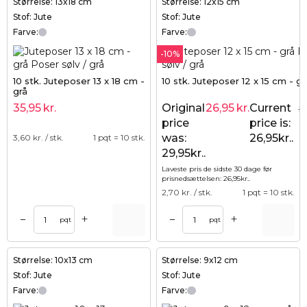
Størrelse: 13x18 cm
Størrelse: 12x15 cm
Stof: Jute
Stof: Jute
Farve:
Farve:
-10%
10 stk. Juteposer 13 x 18 cm -
10 stk. Juteposer 12 x 15 cm - gr
grå
35,95
kr.
Original
26,95
kr.
Current
29
price
price is:
was:
26,95kr..
3,60
kr. / stk.
1 pqt = 10 stk.
29,95kr..
Laveste pris de sidste 30 dage før
prisnedsættelsen:
26,95
kr.
.
2,70
kr. / stk.
1 pqt = 10 stk.
+
+
–
–
pqt
pqt
Størrelse: 10x13 cm
Størrelse: 9x12 cm
Stof: Jute
Stof: Jute
Farve:
Farve: