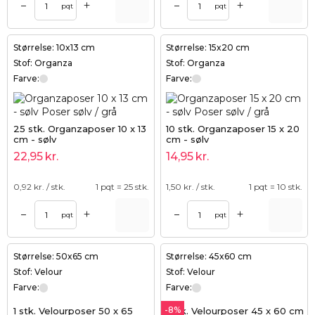
+
+
–
–
pqt
pqt
Størrelse: 10x13 cm
Størrelse: 15x20 cm
Stof: Organza
Stof: Organza
Farve:
Farve:
25 stk. Organzaposer 10 x 13
10 stk. Organzaposer 15 x 20
cm - sølv
cm - sølv
22,95
kr.
14,95
kr.
0,92
kr. / stk.
1 pqt = 25 stk.
1,50
kr. / stk.
1 pqt = 10 stk.
+
+
–
–
pqt
pqt
Størrelse: 50x65 cm
Størrelse: 45x60 cm
Stof: Velour
Stof: Velour
Farve:
Farve:
-8%
1 stk. Velourposer 50 x 65
1 stk. Velourposer 45 x 60 cm - 