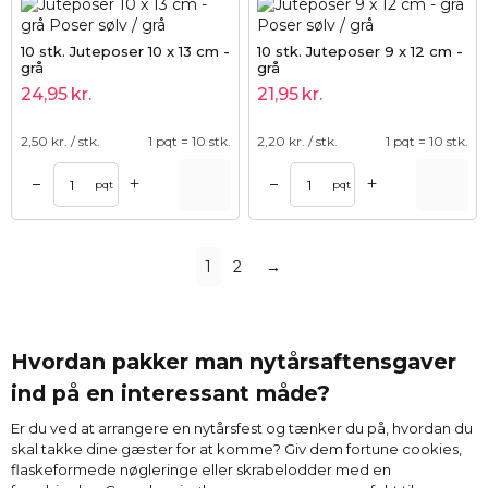
10 stk. Juteposer 10 x 13 cm -
10 stk. Juteposer 9 x 12 cm -
grå
grå
24,95
kr.
21,95
kr.
2,50
kr. / stk.
1 pqt = 10 stk.
2,20
kr. / stk.
1 pqt = 10 stk.
+
+
–
–
pqt
pqt
1
2
→
Hvordan pakker man nytårsaftensgaver
ind på en interessant måde?
Er du ved at arrangere en nytårsfest og tænker du på, hvordan du
skal takke dine gæster for at komme? Giv dem fortune cookies,
flaskeformede nøgleringe eller skrabelodder med en