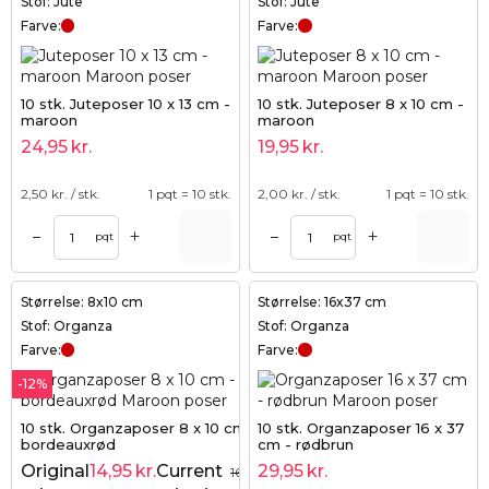
Stof: Jute
Stof: Jute
Farve:
Farve:
10 stk. Juteposer 10 x 13 cm -
10 stk. Juteposer 8 x 10 cm -
maroon
maroon
24,95
kr.
19,95
kr.
2,50
kr. / stk.
1 pqt = 10 stk.
2,00
kr. / stk.
1 pqt = 10 stk.
+
+
–
–
pqt
pqt
Størrelse: 8x10 cm
Størrelse: 16x37 cm
Stof: Organza
Stof: Organza
Farve:
Farve:
-12%
10 stk. Organzaposer 8 x 10 cm -
10 stk. Organzaposer 16 x 37
bordeauxrød
cm - rødbrun
Original
14,95
kr.
Current
29,95
kr.
16,95
kr.