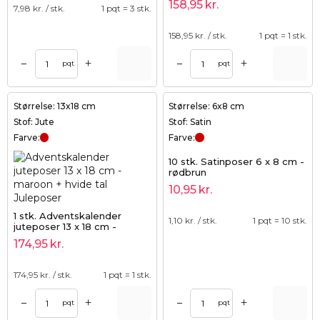
158,95
kr.
7,98
kr. / stk.
1 pqt = 3 stk.
158,95
kr. / stk.
1 pqt = 1 stk.
+
+
–
–
pqt
pqt
Størrelse: 13x18 cm
Størrelse: 6x8 cm
Stof: Jute
Stof: Satin
Farve:
Farve:
10 stk. Satinposer 6 x 8 cm -
rødbrun
10,95
kr.
1 stk. Adventskalender
1,10
kr. / stk.
1 pqt = 10 stk.
juteposer 13 x 18 cm -
maroon + hvide tal
174,95
kr.
174,95
kr. / stk.
1 pqt = 1 stk.
+
+
–
–
pqt
pqt