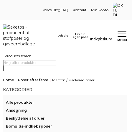
DK
Vores Blog
FAQ
Kontakt
Min konto
Lav din
Udsalg
egen pose
Indkøbskurv
MENU
Products search
Home
|
Poser efter farve
|
Maroon / Mørkerød poser
KATEGORIER
Alle produkter
Ansøgning
Beskyttelse af druer
Bomulds-indkøbsposer