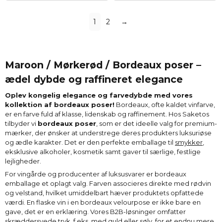
1
2
→
Maroon / Mørkerød / Bordeaux poser –
ædel dybde og raffineret elegance
Oplev kongelig elegance og farvedybde med vores
kollektion af bordeaux poser!
Bordeaux, ofte kaldet vinfarve,
er en farve fuld af klasse, lidenskab og raffinement. Hos Saketos
tilbyder vi
bordeaux poser
, som er det ideelle valg for premium-
mærker, der ønsker at understrege deres produkters luksuriøse
og ædle karakter. Det er den perfekte emballage til
smykker
,
eksklusive alkoholer, kosmetik samt gaver til særlige, festlige
lejligheder.
For vingårde og producenter af luksusvarer er bordeaux
emballage et oplagt valg. Farven associeres direkte med rødvin
og velstand, hvilket umiddelbart hæver produktets opfattede
værdi. En flaske vin i en bordeaux velourpose er ikke bare en
gave, det er en erklæring. Vores B2B-løsninger omfatter
skræddersyede tryk, f.eks. med guld eller sølv, for et endnu mere