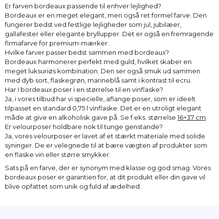
Er farven bordeaux passende til enhver lejlighed?
Bordeaux er en meget elegant, men også ret formel farve. Den
fungerer bedst ved festlige lejligheder som jul, jubilæer,
gallafester eller elegante bryllupper. Det er også en fremragende
firmafarve for premium-mærker.
Hvilke farver passer bedst sammen med bordeaux?
Bordeaux harmonerer perfekt med guld, hvilket skaber en
meget luksuriøs kombination. Den ser også smuk ud sammen
med dyb sort, flaskegrøn, marineblå samt i kontrast til ecru.
Har I bordeaux poser i en størrelse til en vinflaske?
Ja, i vores tilbud har vi specielle, aflange poser, som er ideelt
tilpasset en standard 0,75 l vinflaske. Det er en utroligt elegant
måde at give en alkoholisk gave på. Se f.eks. størrelse
16×37 cm
.
Er velourposer holdbare nok til tunge genstande?
Ja, vores velourposer er lavet af et stærkt materiale med solide
syninger. De er velegnede til at bære vægten af produkter som
en flaske vin eller større smykker.
Sats på en farve, der er synonym med klasse og god smag. Vores
bordeaux poser er garantien for, at dit produkt eller din gave vil
blive opfattet som unik og fuld af ædelhed.