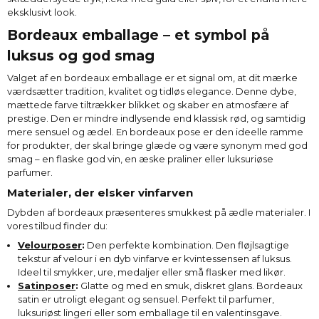
eksklusivt look.
Bordeaux emballage – et symbol på
luksus og god smag
Valget af en bordeaux emballage er et signal om, at dit mærke
værdsætter tradition, kvalitet og tidløs elegance. Denne dybe,
mættede farve tiltrækker blikket og skaber en atmosfære af
prestige. Den er mindre indlysende end klassisk rød, og samtidig
mere sensuel og ædel. En bordeaux pose er den ideelle ramme
for produkter, der skal bringe glæde og være synonym med god
smag – en flaske god vin, en æske praliner eller luksuriøse
parfumer.
Materialer, der elsker vinfarven
Dybden af bordeaux præsenteres smukkest på ædle materialer. I
vores tilbud finder du:
Velourposer
:
Den perfekte kombination. Den fløjlsagtige
tekstur af velour i en dyb vinfarve er kvintessensen af luksus.
Ideel til smykker, ure, medaljer eller små flasker med likør.
Satinposer
:
Glatte og med en smuk, diskret glans. Bordeaux
satin er utroligt elegant og sensuel. Perfekt til parfumer,
luksuriøst lingeri eller som emballage til en valentinsgave.