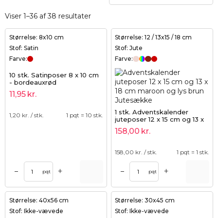
Viser 1–36 af 38 resultater
Størrelse: 8x10 cm
Størrelse: 12 / 13x15 / 18 cm
Stof: Satin
Stof: Jute
Farve:
Farve:
10 stk. Satinposer 8 x 10 cm
- bordeauxrød
11,95
kr.
1 stk. Adventskalender
1,20
kr. / stk.
1 pqt = 10 stk.
juteposer 12 x 15 cm og 13 x
18 cm maroon og lys brun
158,00
kr.
158,00
kr. / stk.
1 pqt = 1 stk.
+
+
–
–
pqt
pqt
Størrelse: 40x56 cm
Størrelse: 30x45 cm
Stof: Ikke-vævede
Stof: Ikke-vævede