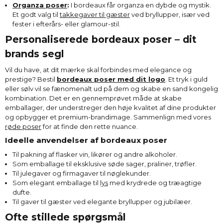
Organza poser
:
I bordeaux får organza en dybde og mystik.
Et godt valg til
takkegaver til gæster
ved bryllupper, især ved
fester i efterårs- eller glamour-stil.
Personaliserede bordeaux poser – dit
brands segl
Vil du have, at dit mærke skal forbindes med elegance og
prestige? Bestil
bordeaux poser med dit logo
. Et tryk i guld
eller sølv vil se fænomenalt ud på dem og skabe en sand kongelig
kombination. Det er en gennemprøvet måde at skabe
emballager, der understreger den høje kvalitet af dine produkter
og opbygger et premium-brandimage. Sammenlign med vores
røde poser
for at finde den rette nuance.
Ideelle anvendelser af bordeaux poser
Til pakning af flasker vin, likører og andre alkoholer.
Som emballage til eksklusive søde sager, praliner, trøfler.
Til julegaver og firmagaver til nøglekunder.
Som elegant emballage til
lys
med krydrede og træagtige
dufte.
Til gaver til gæster ved elegante bryllupper og jubilæer.
Ofte stillede spørgsmål