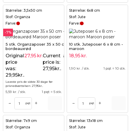
Størrelse: 3,5x50 cm
Størrelse: 6x8 cm
Stof: Organza
Stof: Jute
Farve:
Farve:
-7%
5 stk. Organzaposer 35 x 50 cm -
10 stk. Juteposer 6 x 8 cm -
bordeauxrød
maroon
Original
27,95
kr.
Current
18,95
kr.
29,95
kr.
price
price is:
was:
27,95kr..
1,90
kr. / stk.
1 pqt = 10 stk.
29,95kr..
Laveste pris de sidste 30 dage før
prisnedsættelsen:
27,95
kr.
.
5,59
kr. / stk.
1 pqt = 5 stk.
+
+
–
–
pqt
pqt
Størrelse: 7x9 cm
Størrelse: 13x18 cm
Stof: Organza
Stof: Jute