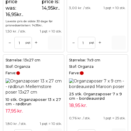
price
price is:
was:
14,95kr..
3,00
kr. / stk.
1 pqt = 10 stk.
16,95kr..
Laveste pris de sidste 30 dage før
prisnedsættelsen:
14,95
kr.
.
1,50
kr. / stk.
1 pqt = 10 stk.
+
+
–
–
pqt
pqt
Størrelse: 13x27 cm
Størrelse: 7x9 cm
Stof: Organza
Stof: Organza
Farve:
Farve:
25 stk. Organzaposer 7 x 9
cm - bordeauxrød
10 stk. Organzaposer 13 x 27
cm - rødbrun
18,95
kr.
17,95
kr.
0,76
kr. / stk.
1 pqt = 25 stk.
1,80
kr. / stk.
1 pqt = 10 stk.