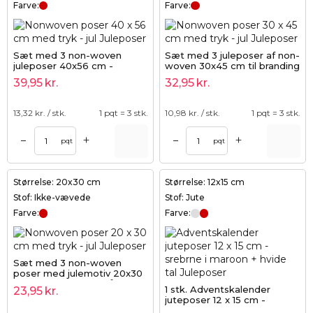
Farve:
Farve:
Sæt med 3 non-woven
Sæt med 3 juleposer af non-
juleposer 40x56 cm -
woven 30x45 cm til branding
opakowanie på gaver og
og gaveindpakning
39,95
kr.
32,95
kr.
reklameartikler
13,32
kr. / stk.
1 pqt = 3 stk.
10,98
kr. / stk.
1 pqt = 3 stk.
+
+
–
–
pqt
pqt
Størrelse: 20x30 cm
Størrelse: 12x15 cm
Stof: Ikke-vævede
Stof: Jute
Farve:
Farve:
Sæt med 3 non-woven
poser med julemotiv 20x30
cm - opakning til små
1 stk. Adventskalender
23,95
kr.
julegaver og branding til jul
juteposer 12 x 15 cm -
srebrne i maroon + hvide tal