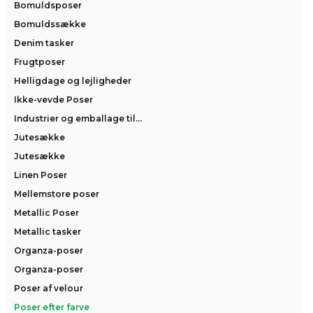
Bomuldsposer
Bomuldssække
Denim tasker
Frugtposer
Helligdage og lejligheder
Ikke-vevde Poser
Industrier og emballage til...
Jutesække
Jutesække
Linen Poser
Mellemstore poser
Metallic Poser
Metallic tasker
Organza-poser
Organza-poser
Poser af velour
Poser efter farve