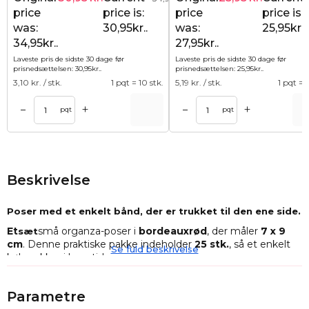
price
price is:
price
price is:
was:
30,95kr..
was:
25,95kr..
34,95kr..
27,95kr..
Laveste pris de sidste 30 dage før
Laveste pris de sidste 30 dage før
prisnedsættelsen:
30,95
kr.
.
prisnedsættelsen:
25,95
kr.
.
3,10
kr. / stk.
1 pqt = 10 stk.
5,19
kr. / stk.
1 pqt = 5
+
+
–
–
Tilføj til kurv
pqt
pqt
Beskrivelse
Poser med et enkelt bånd, der er trukket til den ene side.
Et
små organza-poser i
bordeauxrød
, der måler
7 x 9
sæt
cm
. Denne praktiske pakke indeholder
25 stk.
, så et enkelt
Se fuld beskrivelse
køb rækker i lang tid.
Organzaposer (også kaldet organzaposer) er den perfekte
måde at pakke små genstande og mange smykker på.
Parametre
Organzas robuste struktur garanterer sikker opbevaring, og