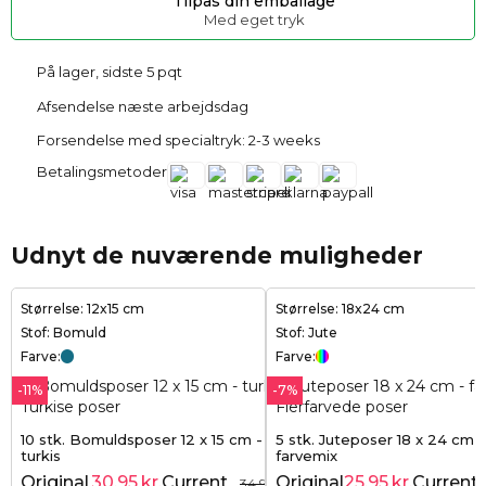
Tilpas din emballage
Med eget tryk
På lager, sidste 5 pqt
Afsendelse næste arbejdsdag
Forsendelse med specialtryk: 2-3 weeks
Betalingsmetoder
Udnyt de nuværende muligheder
Størrelse: 12x15 cm
Størrelse: 18x24 cm
Stof: Bomuld
Stof: Jute
Farve:
Farve:
-11%
-7%
10 stk. Bomuldsposer 12 x 15 cm -
5 stk. Juteposer 18 x 24 cm -
turkis
farvemix
Original
30,95
kr.
Current
Original
25,95
kr.
Current
34,95
kr.