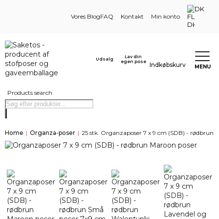
DK
Vores Blog
FAQ
Kontakt
Min konto
Lav din
Udsalg
egen pose
Indkøbskurv
MENU
Products search
Home
|
Organza-poser
|
25 stk. Organzaposer 7 x 9 cm (SDB) - rødbrun