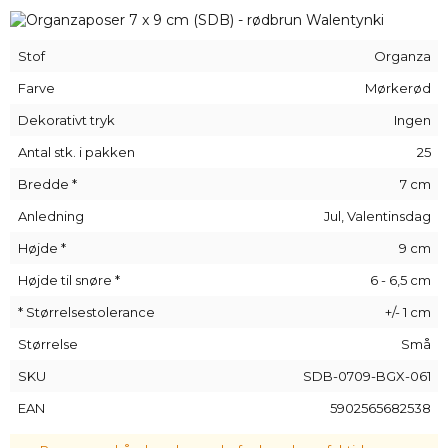
dens gennemsigtighed betyder, at du ikke behøver at bruge
minutter på at lede efter en bestemt pakke - i stedet vil dine
indpakkede varer være synlige med et enkelt blik!
Stof
Organza
Disse små organza-poser er multifunktionelle: de er ikke kun
Farve
Mørkerød
perfekte til opbevaring af småting, men også som kilde til
behagelige dufte - du kan f.eks. opbevare tørrede blomster
Dekorativt tryk
Ingen
eller særlige duftkugler i dem og mange andre ting!
Antal stk. i pakken
25
Bredde *
7 cm
Anledning
Jul, Valentinsdag
Højde *
9 cm
Højde til snøre *
6 - 6,5 cm
* Størrelsestolerance
+/- 1 cm
Størrelse
Små
SKU
SDB-0709-BGX-061
EAN
5902565682538