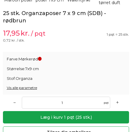
25 stk. Organzaposer 7 x 9 cm (SDB) -
rødbrun
17,95
kr.
/ pqt
1 pqt = 25 stk.
0,72
kr. / stk.
Farve:
Mørkerød
Størrelse:
7x9 cm
Stof:
Organza
Vis alle parametre
+
–
pqt
Læg i kurv
1
pqt
(
25
stk.)