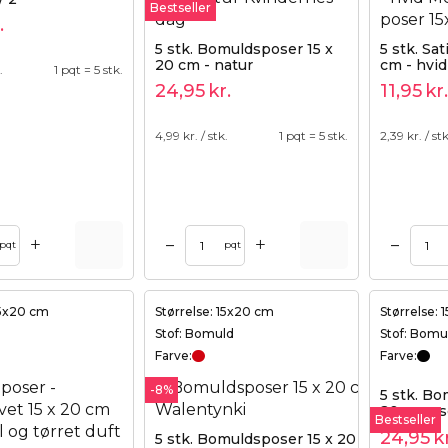
Bestseller
.
5 stk. Bomuldsposer 15 x
5 stk. Sa
20 cm - natur
cm - hvid
.
1 pqt = 5 stk.
24,95
kr.
11,95
kr.
4,99
kr. / stk.
1 pqt = 5 stk.
2,39
kr. / stk
+
+
–
–
Tilføj til kurv
Tilføj til kurv
pqt
pqt
15x20 cm
Størrelse: 15x20 cm
Størrelse:
Stof: Bomuld
Stof: Bomu
Farve:
Farve:
-8%
5 stk. Bo
20 cm - s
Bestseller
24,95
k
5 stk. Bomuldsposer 15 x 20 cm - rød