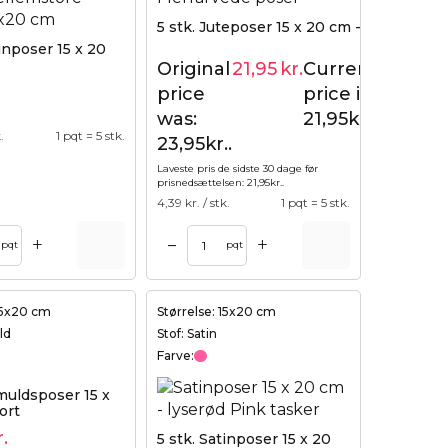
5 stk. Juteposer 15 x 20 cm - farvemix
tinposer 15 x 20
Original
21,95
kr.
Current
23,95
kr.
price
price is:
was:
21,95kr..
.
1 pqt = 5 stk.
23,95kr..
Laveste pris de sidste 30 dage før
prisnedsættelsen:
21,95
kr.
.
4,39
kr. / stk.
1 pqt = 5 stk.
+
+
–
pqt
pqt
 15x20 cm
Størrelse: 15x20 cm
ld
Stof: Satin
Farve:
muldsposer 15 x
ort
r.
5 stk. Satinposer 15 x 20