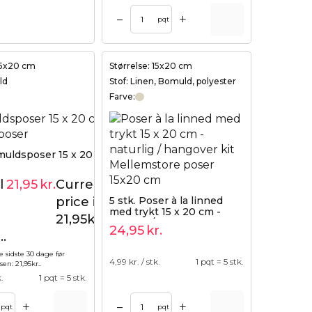
+
–
pqt
 15x20 cm
Størrelse: 15x20 cm
ld
Stof: Linen, Bomuld, polyester
Farve:
muldsposer 15 x 20 cm -
l
21,95
kr.
Current
24,95
kr.
price is:
5 stk. Poser à la linned
med trykt 15 x 20 cm -
21,95kr..
naturlig / hangover kit
24,95
kr.
..
e sidste 30 dage før
4,99
kr. / stk.
1 pqt = 5 stk.
lsen:
21,95
kr.
.
k.
1 pqt = 5 stk.
+
+
–
pqt
pqt