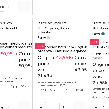
+
Tilføj til kurv
pqt
15x20 cm
Størrelse: 15x20 cm
Størrelse:
nza, Bomuld
Stof: Organza, Bomuld,
Stof: Bomu
polyester
Farve:
Farve:
-12%
oser med organza 15x20 cm
-29%
 - enkelhed med stor effekt
Gaveposer 15x20 cm - hør-look med
organza - Naturlig elegance i moderne
l
50,95
kr.
Current
5 stk. Bo
71,19
kr.
form (10 stk.)
Original
43,95
kr.
Current
turkis
61,49
kr.
price is:
price
price is:
Origina
50,95kr..
was:
43,95kr..
price
61,49kr..
was:
e sidste 30 dage før
sen:
50,95
kr.
.
24,95kr
Laveste pris de sidste 30 dage før
prisnedsættelsen:
43,95
kr.
.
1 pqt = 10 stk.
Laveste pris d
4,40
kr. / stk.
1 pqt = 10 stk.
prisnedsætte
4,39
kr. / st
+
+
–
–
Tilføj til kurv
Tilføj til kurv
pqt
pqt