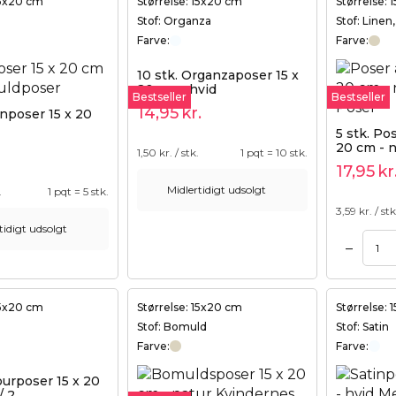
15x20 cm
Størrelse: 15x20 cm
Størrelse:
Stof: Organza
Stof: Linen
Farve:
Farve:
10 stk. Organzaposer 15 x
20 cm - hvid
Bestseller
Bestseller
14,95
kr.
inposer 15 x 20
5 stk. Pos
20 cm - n
1,50
kr. / stk.
1 pqt = 10 stk.
17,95
kr
Midlertidigt udsolgt
.
1 pqt = 5 stk.
3,59
kr. / stk
tidigt udsolgt
–
Tilføj til kurv
Tilføj til kurv
15x20 cm
Størrelse: 15x20 cm
Størrelse:
Stof: Bomuld
Stof: Satin
Farve:
Farve:
lourposer 15 x 20
/ 2