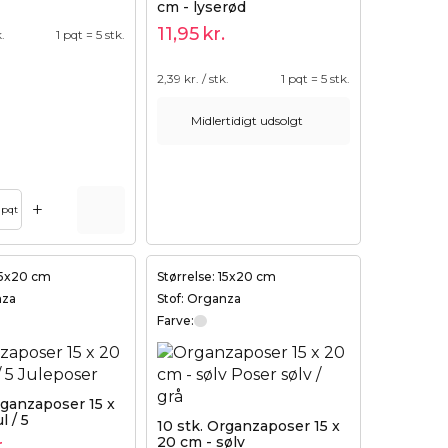
cm - lyserød
11,95
kr.
k.
1 pqt = 5 stk.
2,39
kr. / stk.
1 pqt = 5 stk.
Midlertidigt udsolgt
+
pqt
 15x20 cm
Størrelse: 15x20 cm
nza
Stof: Organza
Farve:
rganzaposer 15 x
l / 5
10 stk. Organzaposer 15 x
20 cm - sølv
.