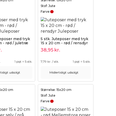
 15x20 cm
Størrelse: 15x20 cm
Stof: Jute
Farve:
teposer med tryk
5 stk. Juteposer med tryk
m - rød / juletræ
15 x 20 cm - rød / rensdyr
.
38,95
kr.
.
1 pqt = 5 stk.
7,79
kr. / stk.
1 pqt = 5 stk.
tidigt udsolgt
Midlertidigt udsolgt
 15x20 cm
Størrelse: 15x20 cm
Stof: Jute
Farve: