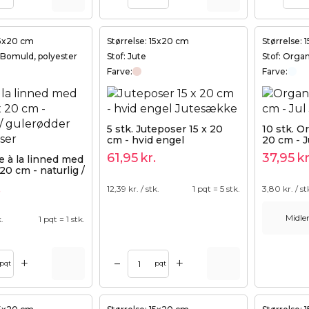
15x20 cm
Størrelse: 15x20 cm
Størrelse:
, Bomuld, polyester
Stof: Jute
Stof: Orga
Farve:
Farve:
5 stk. Juteposer 15 x 20
10 stk. O
cm - hvid engel
20 cm - J
61,95
kr.
37,95
kr
se à la linned med
 20 cm - naturlig /
er
.
12,39
kr. / stk.
1 pqt = 5 stk.
3,80
kr. / st
Midler
k.
1 pqt = 1 stk.
+
+
–
pqt
pqt