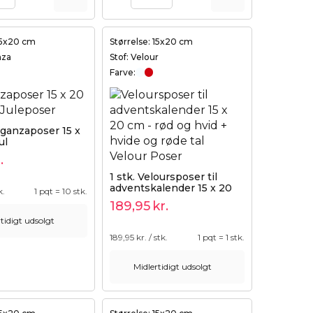
 15x20 cm
Størrelse: 15x20 cm
nza
Stof: Velour
Farve:
rganzaposer 15 x
ul
.
1 stk. Veloursposer til
adventskalender 15 x 20
k.
1 pqt = 10 stk.
cm - rød og hvid + hvide
189,95
kr.
og røde tal
tidigt udsolgt
189,95
kr. / stk.
1 pqt = 1 stk.
Midlertidigt udsolgt