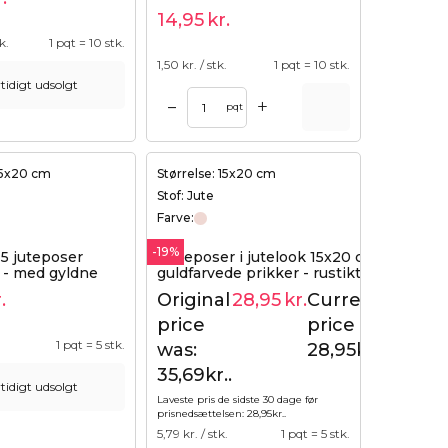
14,95
kr.
k.
1 pqt = 10 stk.
1,50
kr. / stk.
1 pqt = 10 stk.
tidigt udsolgt
+
–
pqt
 15x20 cm
Størrelse: 15x20 cm
Stof: Jute
Farve:
-19%
5 juteposer
Gaveposer i jutelook 15x20 cm med
 - med gyldne
guldfarvede prikker - rustikt og
il gaver og
elegant gaveindpakning
.
Original
28,95
kr.
Current
35,69
kr.
price
price is:
.
1 pqt = 5 stk.
was:
28,95kr..
35,69kr..
tidigt udsolgt
Laveste pris de sidste 30 dage før
prisnedsættelsen:
28,95
kr.
.
5,79
kr. / stk.
1 pqt = 5 stk.