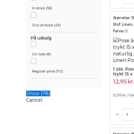
In stock
(
55
)
Olivengrøn
(
1
)
Størrelse: 
Stof: Linen
Out of stock
(
23
)
Orange
(
1
)
Farve:
På udsalg
Pink
(
6
)
On Sale
(
8
)
Rød
(
10
)
1 stk. Po
Regular price
(
70
)
trykt 15 x
Turkis
(
1
)
gulerødd
12,95
kr
Show
(
78
)
12,95
kr. / st
Cancel
–
Tilføj til kurv
Tilføj til kurv