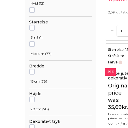
Hvid
(
12
)
2,39
kr. / stk
Sort
(
5
)
Størrelse
–
Tilføj til kurv
Ecru
(
2
)
Små
(
1
)
Størrelse: 
Gul
(
1
)
Medium
(
77
)
Stof: Jute
Farve:
Bredde
Grå
(
1
)
-19%
5 lyse ju
dekorativ
15 cm
(
78
)
Origina
Sølv
(
4
)
price
Højde
was:
Blå
(
3
)
35,69kr.
20 cm
(
78
)
Laveste pris d
prisnedsættel
Blandede farver
(
2
)
Dekorativt tryk
5,79
kr. / stk