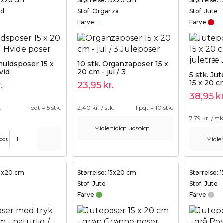
15x20 cm
Størrelse: 15x20 cm
Størrelse:
ld
Stof: Organza
Stof: Jute
Farve:
Farve:
muldsposer 15 x
10 stk. Organzaposer 15 x
vid
20 cm - jul / 3
5 stk. Ju
15 x 20 c
.
23,95
kr.
38,95
kr
.
1 pqt = 5 stk.
2,40
kr. / stk.
1 pqt = 10 stk.
7,79
kr. / stk
Midlertidigt udsolgt
+
Midler
pqt
15x20 cm
Størrelse: 15x20 cm
Størrelse:
Stof: Jute
Stof: Jute
Farve:
Farve: