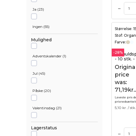
Brun
(
2
)
–
Tilføj til kurv
Ja
(
23
)
Fuchsia
(
1
)
Ingen
(
55
)
Størrelse: 
Stof: Orga
Mulighed
Grøn
(
3
)
Farve:
-28%
Bomuldsp
Adventskalender
(
1
)
- 10 stk.
Guld
(
3
)
Origina
Jul
(
45
)
price
Lyseblå
(
1
)
was:
71,19kr..
Påske
(
20
)
Lyslilla
(
1
)
Laveste pris d
prisnedsættel
5,10
kr. / stk.
Valentinsdag
(
21
)
Mørk lilla
(
1
)
Gaver og dufte
(
2
)
Lagerstatus
Mørkerød
(
2
)
–
Tilføj til kurv
Tilføj til kurv