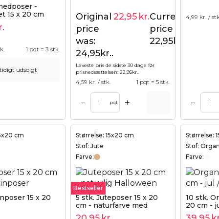
nnedposer -
et 15 x 20 cm
Original
22,95
kr.
Current
4,99
kr. / st
24,95
kr.
r.
price
price is:
was:
22,95kr..
tk.
1 pqt = 3 stk.
24,95kr..
Laveste pris de sidste 30 dage før
tidigt udsolgt
prisnedsættelsen:
22,95
kr.
.
4,59
kr. / stk.
1 pqt = 5 stk.
+
–
–
Tilføj til kurv
pqt
15x20 cm
Størrelse: 15x20 cm
Størrelse:
Stof: Jute
Stof: Orga
Farve:
Farve:
Bestseller
inposer 15 x 20
5 stk. Juteposer 15 x 20
10 stk. O
cm - naturfarve med
20 cm - ju
dobbelt snor
20,95
kr.
39,95
kr