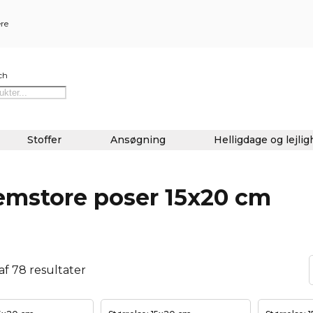
ere
ch
Stoffer
Ansøgning
Helligdage og lejli
emstore poser 15x20 cm
 af 78 resultater