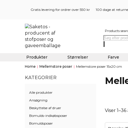
Gratis levering for ordrer over 550 kr
100 dage at return
Products sear
Produkter
Størrelser
Farve
Home
|
Mellemstore poser
|
Mellemstore poser 15x20 cm
KATEGORIER
Mell
Alle produkter
Ansøgning
Beskyttelse af druer
Viser 1–36
Bomulds-indkøbsposer
Bomuldsposer