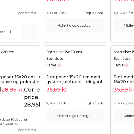
.
1 pqt = 5 stk.
4,19
kr. / stk.
1 pqt = 5 stk.
4,00
kr. / st
Midlertidigt udsolgt
Midler
+
Tilføj til kurv
pqt
15x20 cm
Størrelse: 15x20 cm
Størrelse:
Stof: Jute
Stof: Jute
Farve:
Farve:
teposer 15x20 cm - med
Juteposer 15x20 cm med
Sæt med 
 krave og prikmønster
gyldne juletræer - elegant
15x20 cm
emballage med logo (5
stjerner t
l
28,95
kr.
Current
35,69
kr.
35,69
kr
35,69
kr.
stk.)
højtider
price is:
7,14
kr. / stk.
1 pqt = 5 stk.
7,14
kr. / stk
28,95kr..
.
Midlertidigt udsolgt
Midler
e sidste 30 dage før
sen:
28,95
kr.
.
.
1 pqt = 5 stk.