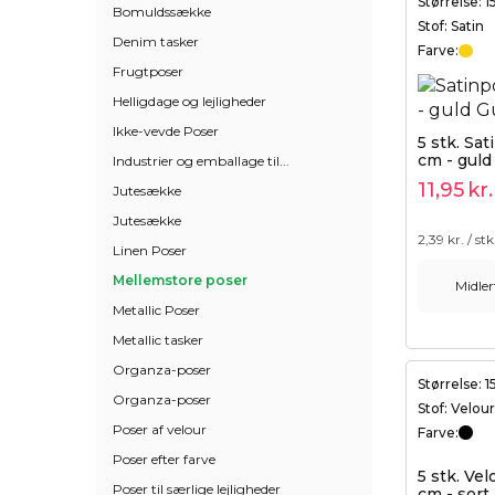
Størrelse: 
Bomuldssække
Stof: Satin
Denim tasker
Farve:
Frugtposer
Helligdage og lejligheder
Ikke-vevde Poser
5 stk. Sat
cm - guld
Industrier og emballage til...
11,95
kr.
Jutesække
Jutesække
2,39
kr. / stk
Linen Poser
Mellemstore poser
Midler
Metallic Poser
Metallic tasker
Organza-poser
Størrelse: 
Organza-poser
Stof: Velour
Poser af velour
Farve:
Poser efter farve
5 stk. Ve
Poser til særlige lejligheder
cm - sort 