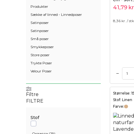
Produkter
41,79
kr
Sække af linned - Linnedposer
8,36
kr. / stk
Satinposer
Satinposer
Små poser
Smykkeposer
Store poser
Trykte Poser
Velour Poser
–
Tilføj til kurv
Tilføj til kurv
Størrelse: 
Filtre
Stof: Linen
FILTRE
Farve:
Stof
Organza
(
29
)