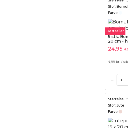
Størrelse: 
Stof: Bomu
Farve:
Bestseller
5 stk. Bo
20 cm - h
24,95
kr
4,99
kr. / stk
–
Tilføj til kurv
Størrelse: 
Stof: Jute
Farve: