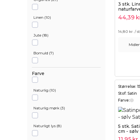
3 stk. Li
naturfarv
44,39
k
Linen
(
10
)
14,80
kr. / s
Jute
(
18
)
Midler
Bomuld
(
7
)
Tilføj til kurv
Satin
(
6
)
Farve
Størrelse: 
Velour
(
7
)
Naturlig
(
10
)
Stof: Satin
Farve:
Bomuld, polyester
(
10
)
Naturlig mørk
(
3
)
Metallic
(
2
)
5 stk. Sat
Naturligt lys
(
8
)
cm - sølv
11,95
kr.