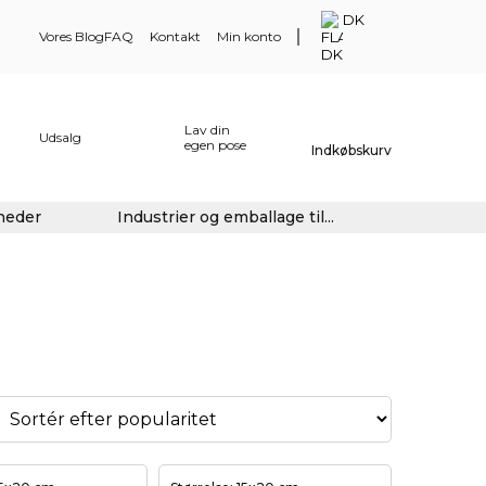
DK
Vores Blog
FAQ
Kontakt
Min konto
Lav din
Udsalg
egen pose
Indkøbskurv
gheder
Industrier og emballage til...