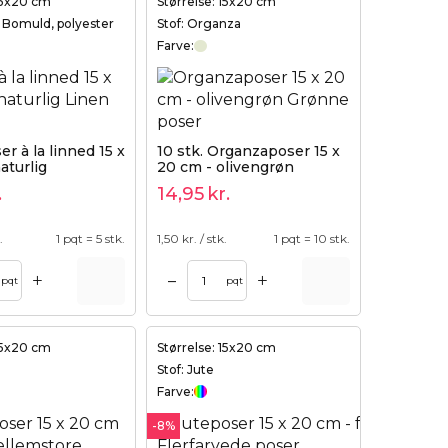
 15x20 cm
Størrelse: 15x20 cm
, Bomuld, polyester
Stof: Organza
Farve:
er à la linned 15 x
10 stk. Organzaposer 15 x
aturlig
20 cm - olivengrøn
.
14,95
kr.
.
1 pqt = 5 stk.
1,50
kr. / stk.
1 pqt = 10 stk.
+
+
–
pqt
pqt
 15x20 cm
Størrelse: 15x20 cm
Stof: Jute
Farve:
-8%