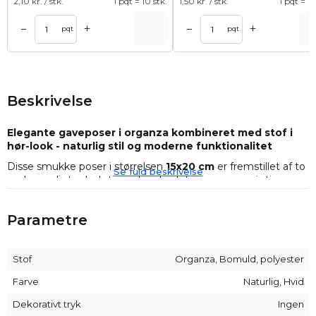
2,10
kr. / stk.
1 pqt = 10 stk.
1,50
kr. / stk.
1 pqt = 10
+
+
–
–
Tilføj til kurv
Tilføj til ku
pqt
pqt
Beskrivelse
Elegante gaveposer i organza kombineret med stof i
hør-look - naturlig stil og moderne funktionalitet
Disse smukke poser i størrelsen
15x20 cm
er fremstillet af to
Se fuld beskrivelse
omhyggeligt udvalgte materialer: let og gennemsigtig
organza samt
et stof, der ligner hør
- en stilfuld blanding af
bomuld og polyester. Kombinationen giver et elegant,
Parametre
åndbart og holdbart produkt, der egner sig perfekt til både
hverdagsbrug og særlige lejligheder.
Stof
Organza, Bomuld, polyester
Produktegenskaber:
Farve
Naturlig, Hvid
Størrelse:
15 x 20 cm
Dekorativt tryk
Ingen
Materiale:
Organza + bomulds- og polyesterblanding i