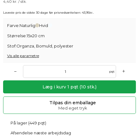
4,40
kr. / stk.
Laveste pris de sidste 30 dage før prisnedsættelsen:
43,95
kr.
.
Farve:
Naturlig
Hvid
Størrelse:
15x20 cm
Stof:
Organza, Bomuld, polyester
Vis alle parametre
+
–
pqt
Læg i kurv
1
pqt
(
10
stk.)
Tilpas din emballage
Med eget tryk
På lager (449 pqt)
Afsendelse næste arbejdsdag