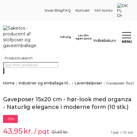
DK
Vores Blog
FAQ
Kontakt
Min konto
Lav din
Udsalg
egen pose
Indkøbskurv
MENU
Products search
Home
|
Industrier og emballage til...
|
Lavendelposer
|
Gaveposer 15x20 
Gaveposer 15x20 cm - hør-look med organza
- Naturlig elegance i moderne form (10 stk.)
-29%
43,95
kr.
/ pqt
61,49
kr.
1 pqt = 10 stk.