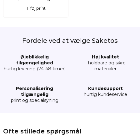
Tilføj print
Fordele ved at vælge Saketos
Øjeblikkelig
Høj kvalitet
tilgængelighed
- holdbare og sikre
hurtig levering (24-48 timer)
materialer
Personalisering
Kundesupport
tilgængelig
hurtig kundeservice
print og specialsyning
Gaveposer 15x20 cm - hør-look med organz
Ofte stillede spørgsmål