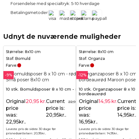
Forsendelse med specialtryk: 5-10 hverdage
Betalingsmetoder
Udnyt de nuværende muligheder
Størrelse: 8x10 cm
Størrelse: 8x10 cm
Stof: Bomuld
Stof: Organza
Farve:
Farve:
-9%
-12%
10 stk. Bomuldsposer 8 x 10 cm - rød
10 stk. Organzaposer 8 x 10 
bordeauxrød
Original
20,95
kr.
Current
Original
14,95
kr.
Current
22,95
kr.
price
price is:
price
price is:
was:
20,95kr..
was:
14,95kr..
22,95kr..
16,95kr..
Laveste pris de sidste 30 dage før
Laveste pris de sidste 30 dage før
prisnedsættelsen:
20,95
kr.
.
prisnedsættelsen:
14,95
kr.
.