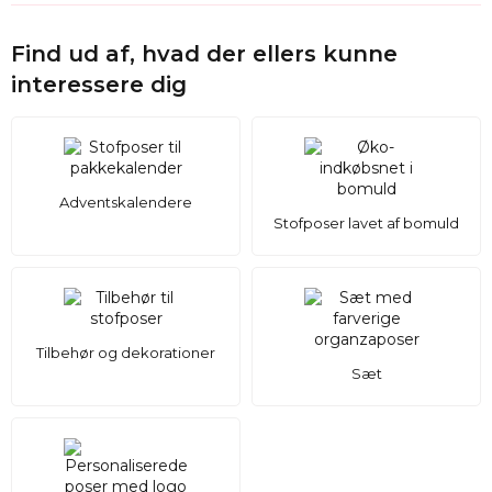
Indpakning af spa- og kosmetikprodukter
Find ud af, hvad der ellers kunne
Duftposer til hotelværelser, skabe eller badeværelser
interessere dig
Gaver og giveaways til bryllupper og arrangementer
Emballage til håndlavede lys, krydderier og tørrede
blomster eller urter
Adventskalendere
Stofposer lavet af bomuld
Tilbehør og dekorationer
Sæt