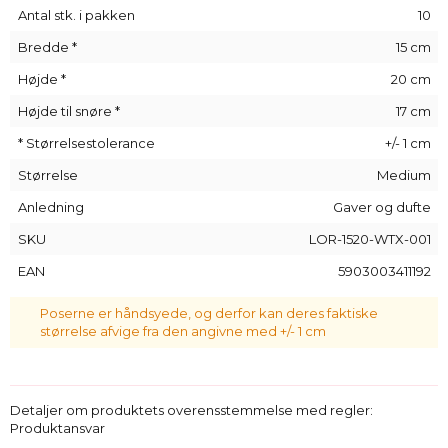
hør-look
Antal stk. i pakken
10
Farver:
Natur og hvid
Bredde *
15 cm
Antal pr. pakke:
10 stk.
Højde *
20 cm
Lukning:
Elegant satinbånd
Håndsyet:
Små størrelsesvariationer (±1 cm) kan
Højde til snøre *
17 cm
forekomme
* Størrelsestolerance
+/- 1 cm
Derfor skal du vælge poser fra Saketos:
Størrelse
Medium
Hør-look stof
- stilfuldt alternativ til ægte hør, med
Anledning
Gaver og dufte
samme naturlige æstetik
SKU
LOR-1520-WTX-001
Organza detaljer
- skaber en følelse af lethed og
gennemsigtighed
EAN
5903003411192
Ideelle til lavendel og duftprodukter
- det åndbare
materiale sikrer god ventilation
Poserne er håndsyede, og derfor kan deres faktiske
størrelse afvige fra den angivne med +/- 1 cm
Perfekte til håndlavede varer
- f.eks. sæber, smykker
eller små gaver
Elegant og alsidig emballage
- velegnet til både private
og virksomheder
Detaljer om produktets overensstemmelse med regler:
Produktansvar
Eksempler på anvendelse: