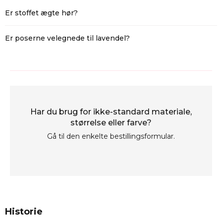
LOR-1520-WTX-001
Er stoffet ægte hør?
Nej - poserne er lavet af et materiale med hør-look (en blanding
af bomuld og polyester), som efterligner udseendet af hør, men
Er poserne velegnede til lavendel?
er mere blødt og slidstærkt.
Ja, stoffet er åndbart og derfor ideelt til tørrede blomster og
aromatiske urter.
Har du brug for ikke-standard materiale,
størrelse eller farve?
Gå til den enkelte bestillingsformular.
Historie