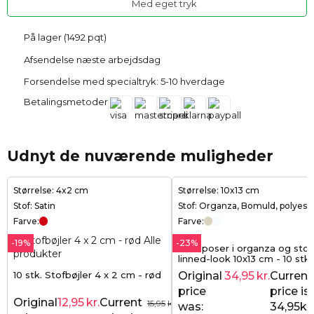
Med eget tryk
På lager (1492 pqt)
Afsendelse næste arbejdsdag
Forsendelse med specialtryk: 5-10 hverdage
Betalingsmetoder
Udnyt de nuværende muligheder
Størrelse: 4x2 cm
Størrelse: 10x13 cm
Stof: Satin
Stof: Organza, Bomuld, polyest
Farve:
Farve:
-19%
-23%
Gaveposer i organza og sto
linned-look 10x13 cm - 10 stk 
elegance i naturlig stil
10 stk. Stofbøjler 4 x 2 cm - rød
Original
34,95
kr.
Current
price
price is:
Original
12,95
kr.
Current
15,95
kr.
was:
34,95kr.