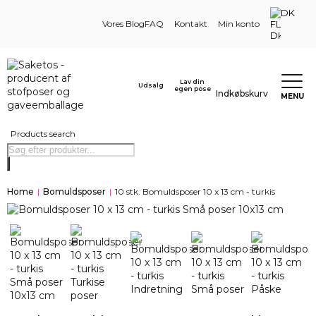
DK
Vores Blog
FAQ
Kontakt
Min konto
Lav din
Udsalg
egen pose
Indkøbskurv
MENU
Products search
Home
|
Bomuldsposer
|
10 stk. Bomuldsposer 10 x 13 cm - turkis