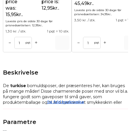
price
price is:
45,49kr..
was:
12,95kr..
Laveste pris de sidste 30 dage før
15,95kr..
prisnedsættelsen:
34,95
kr.
.
3,50
kr. / stk.
1 pqt = 10
Laveste pris de sidste 30 dage før
prisnedsættelsen:
12,95
kr.
.
1,30
kr. / stk.
1 pqt = 10 stk.
+
+
–
–
Tilføj til kurv
Tilføj til ku
pqt
pqt
Beskrivelse
De
turkise
bomuldsposer, der præsenteres her, kan bruges
på mange måder! Disse charmerende poser med snor vil bl.a.
fungere godt som gaveposer til små gaver, som
Se fuld beskrivelse
produktemballage og til at organisere et smykkeskrin eller
en æske med feriesouvenirs.
Små, men alsidige
gaveposer af elegant bomuld
i
turkis i
Parametre
størrelsen 10 x 13 cm
. Pakken, der præsenteres her, består
af
10 stk.
, så et engangsindkøb af de praktiske poser rækker i