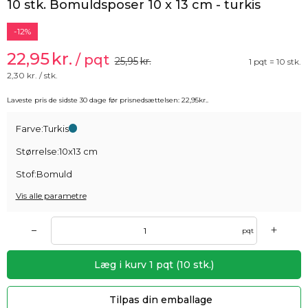
10 stk. Bomuldsposer 10 x 13 cm - turkis
-12%
22,95
kr.
/ pqt
25,95
kr.
1 pqt = 10 stk.
2,30
kr. / stk.
Laveste pris de sidste 30 dage før prisnedsættelsen:
22,95
kr.
.
Farve:
Turkis
Størrelse:
10x13 cm
Stof:
Bomuld
Vis alle parametre
+
–
pqt
Læg i kurv
1
pqt
(
10
stk.)
Tilpas din emballage