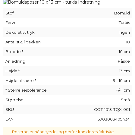
lang tid.
De
små bomuldsposer
er perfekte som original
Stof
Bomuld
gaveemballage! Du kan også bruge dem derhjemme, i
skolen eller på rejsen - læg hvad du vil i dem, og du vil altid
Farve
Turkis
have styr på det hele.
Dekorativt tryk
Ingen
På særlig anmodning kan vi producere
trykte poser
til vores
Antal stk. i pakken
10
kunder. Hvis du er interesseret i denne mulighed, bedes du
kontakte os, så kan vi påføre dit logo direkte på materialet.
Bredde *
10 cm
Anledning
Påske
Højde *
13 cm
Højde til snøre *
9 - 10 cm
* Størrelsestolerance
+/- 1 cm
Størrelse
Små
SKU
COT-1013-TQX-001
EAN
5903003409434
Poserne er håndsyede, og derfor kan deres faktiske