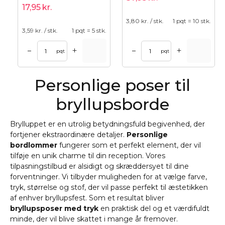
17,95
kr.
3,80
kr. / stk.
1 pqt = 10 stk.
3,59
kr. / stk.
1 pqt = 5 stk.
+
+
–
–
pqt
pqt
Personlige poser til
bryllupsborde
Brylluppet er en utrolig betydningsfuld begivenhed, der
fortjener ekstraordinære detaljer.
Personlige
bordlommer
fungerer som et perfekt element, der vil
tilføje en unik charme til din reception. Vores
tilpasningstilbud er alsidigt og skræddersyet til dine
forventninger. Vi tilbyder muligheden for at vælge farve,
tryk, størrelse og stof, der vil passe perfekt til æstetikken
af enhver bryllupsfest. Som et resultat bliver
bryllupsposer med tryk
en praktisk del og et værdifuldt
minde, der vil blive skattet i mange år fremover.