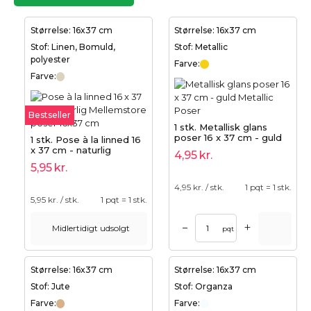
Størrelse: 16x37 cm
Størrelse: 16x37 cm
Stof: Linen, Bomuld,
Stof: Metallic
polyester
Farve:
Farve:
Bestseller
1 stk. Metallisk glans
poser 16 x 37 cm - guld
1 stk. Pose à la linned 16
x 37 cm - naturlig
4,95
kr.
5,95
kr.
4,95
kr. / stk.
1 pqt = 1 stk.
5,95
kr. / stk.
1 pqt = 1 stk.
+
–
Midlertidigt udsolgt
pqt
Størrelse: 16x37 cm
Størrelse: 16x37 cm
Stof: Jute
Stof: Organza
Farve:
Farve: