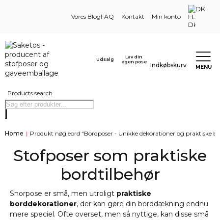
DK
Vores Blog
FAQ
Kontakt
Min konto
Lav din
Udsalg
egen pose
Indkøbskurv
MENU
Products search
Home
|
Produkt nøgleord “Bordposer - Unikke dekorationer og praktiske be
Stofposer som praktiske
bordtilbehør
Snorpose er små, men utroligt
praktiske
borddekorationer
, der kan gøre din borddækning endnu
mere speciel. Ofte overset, men så nyttige, kan disse små