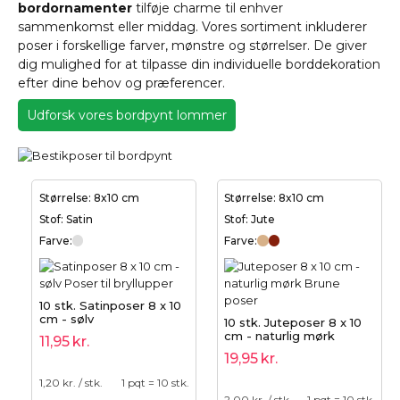
bordornamenter
tilføje charme til enhver
sammenkomst eller middag. Vores sortiment inkluderer
poser i forskellige farver, mønstre og størrelser. De giver
dig mulighed for at tilpasse din individuelle borddekoration
efter dine behov og præferencer.
Udforsk vores bordpynt lommer
Størrelse: 8x10 cm
Størrelse: 8x10 cm
Stof: Satin
Stof: Jute
Farve:
Farve:
10 stk. Satinposer 8 x 10
cm - sølv
10 stk. Juteposer 8 x 10
cm - naturlig mørk
11,95
kr.
19,95
kr.
1,20
kr. / stk.
1 pqt = 10 stk.
2,00
kr. / stk.
1 pqt = 10 stk.