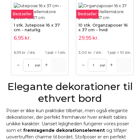
Bestseller
Bestseller
1 stk. Jutepose 16 x 37
10 stk. Organzaposer 16
cm - naturlig
x 37 cm - hvid
6,95
kr.
29,95
kr.
6,95
kr. / stk.
1 pqt = 1 stk.
3,00
kr. / stk.
1 pqt = 10 stk.
+
+
–
–
pqt
pqt
Elegante dekorationer til
ethvert bord
Poser er ikke kun praktiske tilbehør, men også elegante
dekorationer, der perfekt fremhæver hver enkelt tables
unikke karakter. Uanset lejligheden fungerer vores poser
som et
fremragende dekorationselement
og tilføjer
uovertruffen charme til bordet. Stofposer er en perfekt