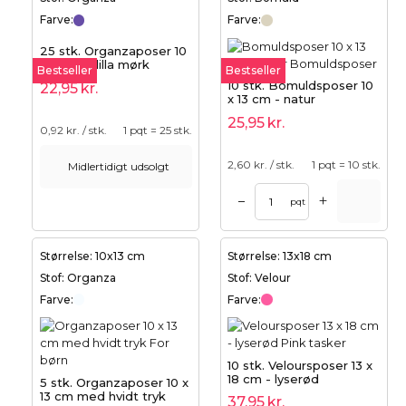
Farve:
Farve:
25 stk. Organzaposer 10
x 13 cm - lilla mørk
Bestseller
Bestseller
10 stk. Bomuldsposer 10
22,95
kr.
x 13 cm - natur
25,95
kr.
0,92
kr. / stk.
1 pqt = 25 stk.
2,60
kr. / stk.
1 pqt = 10 stk.
Midlertidigt udsolgt
+
–
pqt
Størrelse: 10x13 cm
Størrelse: 13x18 cm
Stof: Organza
Stof: Velour
Farve:
Farve:
10 stk. Veloursposer 13 x
18 cm - lyserød
5 stk. Organzaposer 10 x
13 cm med hvidt tryk
37,95
kr.