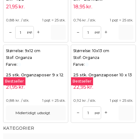
21,95
kr.
18,95
kr.
0,88
kr. / stk.
1 pqt = 25 stk.
0,76
kr. / stk.
1 pqt = 25 stk.
+
+
–
–
pqt
pqt
Størrelse: 9x12 cm
Størrelse: 10x13 cm
Stof: Organza
Stof: Organza
Farve:
Farve:
25 stk. Organzaposer 9 x 12
25 stk. Organzaposer 10 x 13
cm - hvid
cm - hvid
Bestseller
Bestseller
21,95
kr.
22,95
kr.
0,88
kr. / stk.
1 pqt = 25 stk.
0,92
kr. / stk.
1 pqt = 25 stk.
+
–
Midlertidigt udsolgt
pqt
KATEGORIER