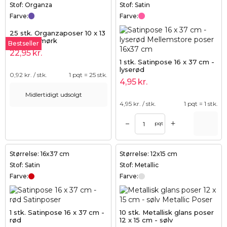
Stof: Organza
Stof: Satin
Farve:
Farve:
25 stk. Organzaposer 10 x 13
cm - lilla mørk
Bestseller
22,95
kr.
1 stk. Satinpose 16 x 37 cm -
lyserød
0,92
kr. / stk.
1 pqt = 25 stk.
4,95
kr.
Midlertidigt udsolgt
4,95
kr. / stk.
1 pqt = 1 stk.
+
–
pqt
Størrelse: 16x37 cm
Størrelse: 12x15 cm
Stof: Satin
Stof: Metallic
Farve:
Farve:
1 stk. Satinpose 16 x 37 cm -
10 stk. Metallisk glans poser
rød
12 x 15 cm - sølv