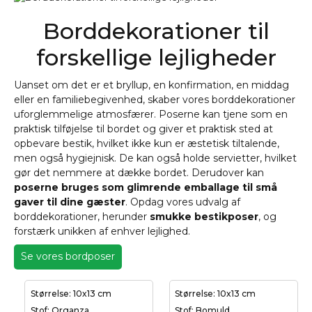
Borddekorationer til
forskellige lejligheder
Uanset om det er et bryllup, en konfirmation, en middag
eller en familiebegivenhed, skaber vores borddekorationer
uforglemmelige atmosfærer. Poserne kan tjene som en
praktisk tilføjelse til bordet og giver et praktisk sted at
opbevare bestik, hvilket ikke kun er æstetisk tiltalende,
men også hygiejnisk. De kan også holde servietter, hvilket
gør det nemmere at dække bordet. Derudover kan
poserne bruges som glimrende emballage til små
gaver til dine gæster
. Opdag vores udvalg af
borddekorationer, herunder
smukke bestikposer
, og
forstærk unikken af enhver lejlighed.
Se vores bordposer
Størrelse: 10x13 cm
Størrelse: 10x13 cm
Stof: Organza
Stof: Bomuld