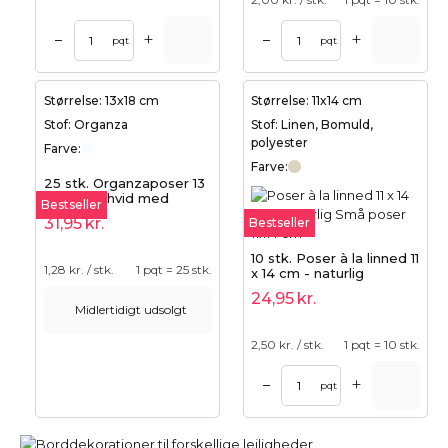
+
+
–
–
pqt
pqt
Størrelse: 13x18 cm
Størrelse: 11x14 cm
Stof: Organza
Stof: Linen, Bomuld,
polyester
Farve:
Farve:
25 stk. Organzaposer 13
x 18 cm - hvid med
Bestseller
dobbelt satinbånd
31,95
kr.
Bestseller
10 stk. Poser à la linned 11
1,28
kr. / stk.
1 pqt = 25 stk.
x 14 cm - naturlig
24,95
kr.
Midlertidigt udsolgt
2,50
kr. / stk.
1 pqt = 10 stk.
+
–
pqt