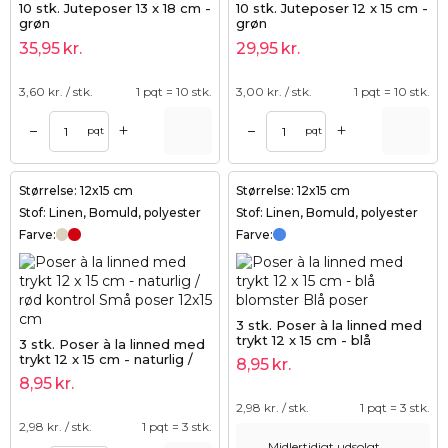
10 stk. Juteposer 13 x 18 cm -
10 stk. Juteposer 12 x 15 cm -
grøn
grøn
35,95
kr.
29,95
kr.
3,60
kr. / stk.
1 pqt = 10 stk.
3,00
kr. / stk.
1 pqt = 10 stk.
+
+
–
–
pqt
pqt
Størrelse: 12x15 cm
Størrelse: 12x15 cm
Stof: Linen, Bomuld, polyester
Stof: Linen, Bomuld, polyester
Farve:
Farve:
3 stk. Poser à la linned med
trykt 12 x 15 cm - blå
3 stk. Poser à la linned med
blomster
trykt 12 x 15 cm - naturlig /
8,95
kr.
rød kontrol
8,95
kr.
2,98
kr. / stk.
1 pqt = 3 stk.
2,98
kr. / stk.
1 pqt = 3 stk.
Midlertidigt udsolgt