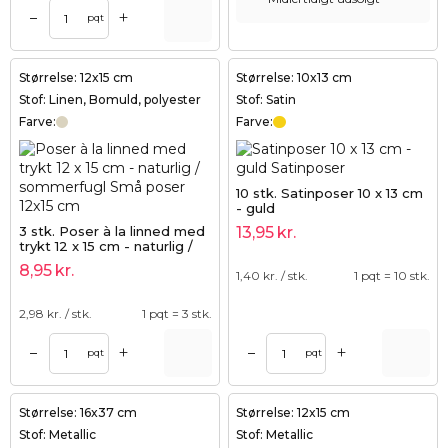
+
–
pqt
Størrelse: 12x15 cm
Størrelse: 10x13 cm
Stof: Linen, Bomuld, polyester
Stof: Satin
Farve:
Farve:
10 stk. Satinposer 10 x 13 cm
- guld
3 stk. Poser à la linned med
13,95
kr.
trykt 12 x 15 cm - naturlig /
sommerfugl
8,95
kr.
1,40
kr. / stk.
1 pqt = 10 stk.
2,98
kr. / stk.
1 pqt = 3 stk.
+
+
–
–
pqt
pqt
Størrelse: 16x37 cm
Størrelse: 12x15 cm
Stof: Metallic
Stof: Metallic