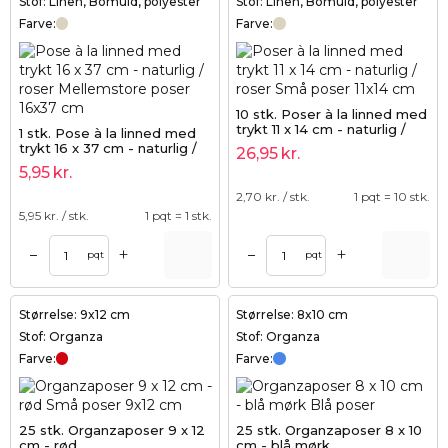
Stof: Linen, Bomuld, polyester
Stof: Linen, Bomuld, polyester
Farve:
Farve:
10 stk. Poser à la linned med
trykt 11 x 14 cm - naturlig /
1 stk. Pose à la linned med
roser
trykt 16 x 37 cm - naturlig /
26,95
kr.
roser
5,95
kr.
2,70
kr. / stk.
1 pqt = 10 stk.
5,95
kr. / stk.
1 pqt = 1 stk.
+
+
–
–
pqt
pqt
Størrelse: 9x12 cm
Størrelse: 8x10 cm
Stof: Organza
Stof: Organza
Farve:
Farve:
25 stk. Organzaposer 9 x 12
25 stk. Organzaposer 8 x 10
cm - rød
cm - blå mørk