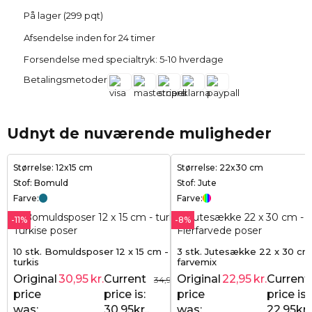
På lager (299 pqt)
Afsendelse inden for 24 timer
Forsendelse med specialtryk: 5-10 hverdage
Betalingsmetoder
Udnyt de nuværende muligheder
Størrelse: 12x15 cm
Størrelse: 22x30 cm
Stof: Bomuld
Stof: Jute
Farve:
Farve:
-11%
-8%
10 stk. Bomuldsposer 12 x 15 cm -
3 stk. Jutesække 22 x 30 cm
turkis
farvemix
Original
30,95
kr.
Current
Original
22,95
kr.
Current
34,95
kr.
price
price is:
price
price is:
was:
30,95kr..
was:
22,95kr..