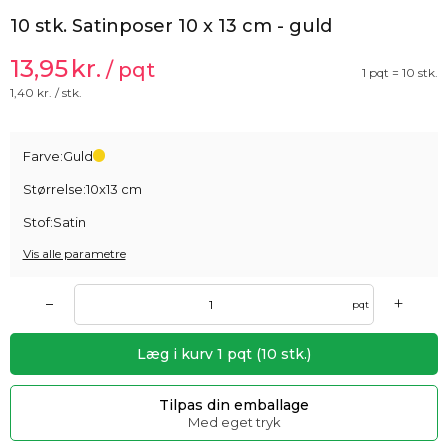
10 stk. Satinposer 10 x 13 cm - guld
13,95
kr.
/ pqt
1 pqt = 10 stk.
1,40
kr. / stk.
Farve:
Guld
Størrelse:
10x13 cm
Stof:
Satin
Vis alle parametre
+
–
pqt
Læg i kurv
1
pqt
(
10
stk.)
Tilpas din emballage
Med eget tryk