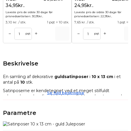
34,95kr..
24,95kr..
Laveste pris de sidste 30 dage før
Laveste pris de sidste 30 dage før
prisnedsættelsen:
30,95
kr.
.
prisnedsættelsen:
22,95
kr.
.
3,10
kr. / stk.
1 pqt = 10 stk.
7,65
kr. / stk.
1 pqt = 3
+
+
–
–
Tilføj til kurv
Tilføj til ku
pqt
pqt
Beskrivelse
En samling af dekorative
guldsatinposer
i
10 x 13 cm
i et
antal på
10
stk.
Satinposerne er kendetegnet ved et meget stilfuldt
Se fuld beskrivelse
udseende med en fin glød, da de reflekterer lyset en smule
og også er meget behagelige at røre ved. Denne
kombination gør, at satinposer ved første øjekast vækker
Parametre
interesse, som kun stiger med tiden - for hvordan kan man
ikke være interesseret i et elegant materiale, der er så
delikat, at det svæver i hånden?