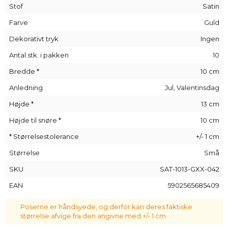
Disse særlige egenskaber gør satinposer ideelle til at pakke
Stof
Satin
en lille gave til en elsket person eller en officiel firmagave til
en reklamebegivenhed. Smykker, parfume, duftende sæber -
Farve
Guld
alt kan bogstaveligt talt gå i en satinpose!
Dekorativt tryk
Ingen
Antal stk. i pakken
10
Bredde *
10 cm
Anledning
Jul, Valentinsdag
Højde *
13 cm
Højde til snøre *
10 cm
* Størrelsestolerance
+/- 1 cm
Størrelse
Små
SKU
SAT-1013-GXX-042
EAN
5902565685409
Poserne er håndsyede, og derfor kan deres faktiske
størrelse afvige fra den angivne med +/- 1 cm