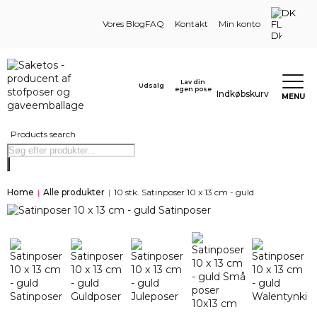
DK
Vores Blog
FAQ
Kontakt
Min konto
Lav din
Udsalg
egen pose
Indkøbskurv
MENU
Products search
Home
|
Alle produkter
|
10 stk. Satinposer 10 x 13 cm - guld