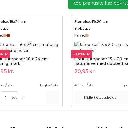
Køb praktiske kæledyrs
relse: 18x24 cm
Størrelse: 15x20 cm
: Jute
Stof: Jute
e:
Farve:
eller
Bestseller
tk. Juteposer 18 x 24 cm -
5 stk. Juteposer 15 x 20 c
urlig mørk
naturfarve med dobbelt s
,95
kr.
20,95
kr.
kr. / stk.
1 pqt = 5 stk.
4,19
kr. / stk.
1 pq
+
Midlertidigt udsolgt
Tilføj til kurv
pqt