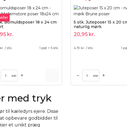
eller
tk. Bomuldsposer 18 x 24 cm
5 stk. Juteposer 15 x 20 c
rt
naturlig mørk
,95
kr.
20,95
kr.
kr. / stk.
1 pqt = 5 stk.
4,19
kr. / stk.
1 pq
+
+
–
rv
Tilføj til kurv
pqt
pqt
r med tryk
r til kæledyrs ejere. Disse
at opbevare godbidder til
øjer et unikt præg