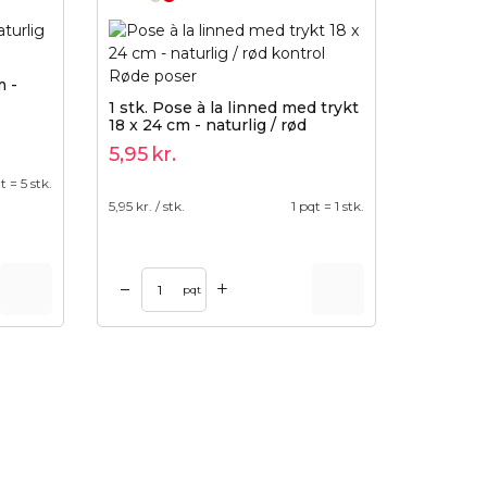
m -
1 stk. Pose à la linned med trykt
18 x 24 cm - naturlig / rød
kontrol
5,95
kr.
t = 5 stk.
5,95
kr. / stk.
1 pqt = 1 stk.
+
–
pqt