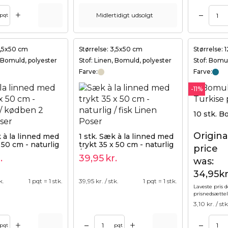
+
–
Midlertidigt udsolgt
Tilføj til kurv
Tilføj til kurv
pqt
3,5x50 cm
Størrelse: 3,5x50 cm
Størrelse: 
, Bomuld, polyester
Stof: Linen, Bomuld, polyester
Stof: Bomu
Farve:
Farve:
-11%
10 stk. B
Origina
k à la linned med
1 stk. Sæk à la linned med
 50 cm - naturlig
trykt 35 x 50 cm - naturlig
price
 2
/ fisk
.
39,95
kr.
was:
34,95kr
k.
1 pqt = 1 stk.
39,95
kr. / stk.
1 pqt = 1 stk.
Laveste pris d
prisnedsætte
3,10
kr. / stk
+
+
–
–
Tilføj til kurv
Tilføj til kurv
pqt
pqt