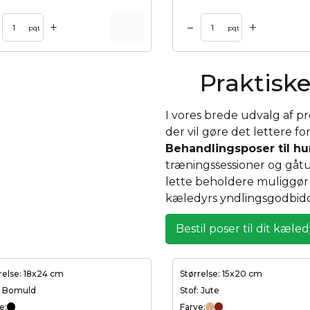
+
+
–
rv
Tilføj til kurv
pqt
pqt
Praktiske
I vores brede udvalg af p
der vil gøre det lettere fo
Behandlingsposer til h
træningssessioner og gåtu
lette beholdere muliggør 
kæledyrs yndlingsgodbidd
Bestil poser til dit kæle
relse: 18x24 cm
Størrelse: 15x20 cm
: Bomuld
Stof: Jute
e:
Farve: