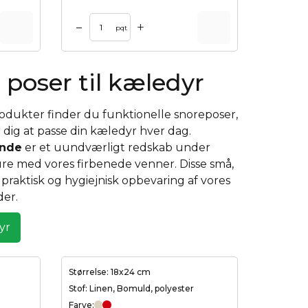
+
–
pqt
 poser til kæledyr
rodukter finder du funktionelle snoreposer,
r dig at passe din kæledyr hver dag.
unde
er et uundværligt redskab under
re med vores firbenede venner. Disse små,
praktisk og hygiejnisk opbevaring af vores
er.
dyr
Størrelse: 18x24 cm
Stof: Linen, Bomuld, polyester
Farve: