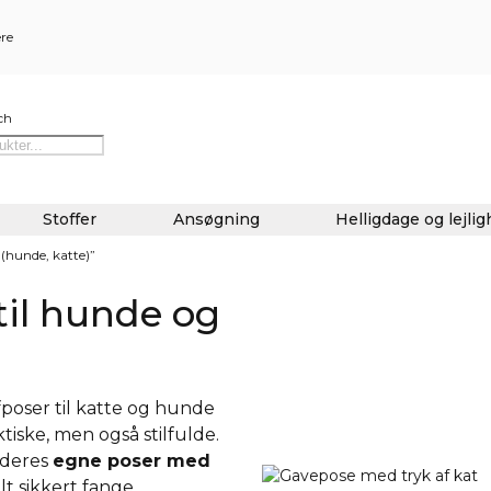
ere
ch
Stoffer
Ansøgning
Helligdage og lejli
(hunde, katte)”
til hunde og
ofposer til katte og hunde
iske, men også stilfulde.
 deres
egne poser med
lt sikkert fange