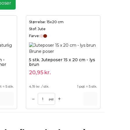
poser
Størrelse: 15x20 cm
Stof: Jute
Farve:
m -
5 stk. Juteposer 15 x 20 cm - lys
nor
brun
20,95
kr.
t = 5 stk.
4,19
kr. / stk.
1 pqt = 5 stk.
+
–
pqt