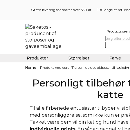
Gratis levering for ordrer over 550 kr
100 dage at return
Products sear
Produkter
Størrelser
Farve
Home
|
Produkt nøgleord “Personlige godbidposer til kæledyr 
Personligt tilbehør 
katte
Til alle firbenede entusiaster tilbyder vi st
med personliggørelse, som ikke kun er prakt
Takket være dem vil din kat og hund have
individuelle prints
. En sådan gadget vil he