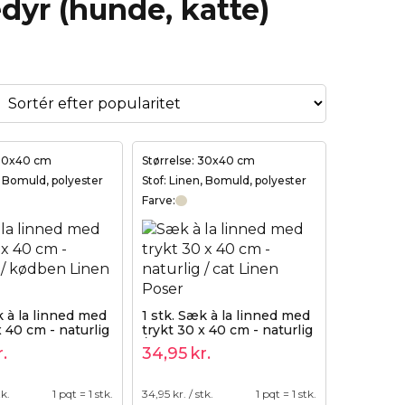
dyr (hunde, katte)
 30x40 cm
Størrelse: 30x40 cm
, Bomuld, polyester
Stof: Linen, Bomuld, polyester
Farve:
k à la linned med
1 stk. Sæk à la linned med
x 40 cm - naturlig
trykt 30 x 40 cm - naturlig
/ cat
r.
34,95
kr.
tk.
1 pqt = 1 stk.
34,95
kr. / stk.
1 pqt = 1 stk.