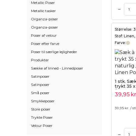
Metallic Poser
–
Tilføj til kurv
Metallic tasker
Organza-poser
Organza-poser
Størrelse: 
Poser af velour
Stof: Linen
Farve:
Poser efter farve
Poser til særlige lejligheder
Produkter
Sække af linned - Linnedposer
Satinposer
1 stk. Sæ
Satinposer
trykt 35 x
/ kødben
Små poser
39,95
kr
Smykkeposer
39,95
kr. / st
Store poser
Trykte Poser
Velour Poser
–
Tilføj til kurv
Tilføj til kurv