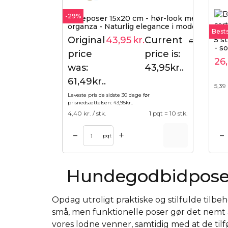
-29%
Gaveposer 15x20 cm - hør-look med
organza - Naturlig elegance i moderne
Bests
form (10 stk.)
Original
43,95
kr.
Current
5 s
61,49
kr.
- so
price
price is:
26
was:
43,95kr..
61,49kr..
5,39
Laveste pris de sidste 30 dage før
prisnedsættelsen:
43,95
kr.
.
4,40
kr. / stk.
1 pqt = 10 stk.
+
–
–
Tilføj til kurv
Tilføj til ku
pqt
Hundegodbidpose
Opdag utroligt praktiske og stilfulde tilbehø
små, men funktionelle poser gør det nemt 
vores lodne venner, samtidig med at de tilf