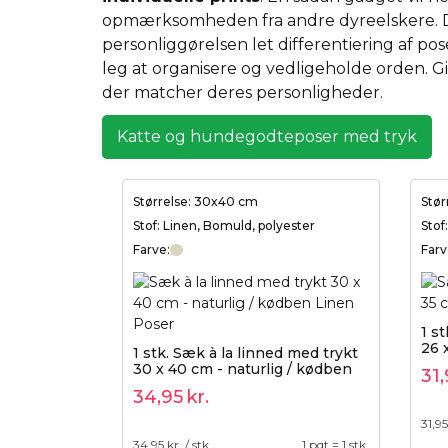
opmærksomheden fra andre dyreelskere. D
personliggørelsen let differentiering af pose
leg at organisere og vedligeholde orden. Gi
der matcher deres personligheder.
Katte og hundegodteposer med tryk
Størrelse: 30x40 cm
Stør
Stof: Linen, Bomuld, polyester
Stof
Farve:
Farv
1 s
26 x
1 stk. Sæk à la linned med trykt
30 x 40 cm - naturlig / kødben
31,
34,95
kr.
31,95
34,95
kr. / stk.
1 pqt = 1 stk.