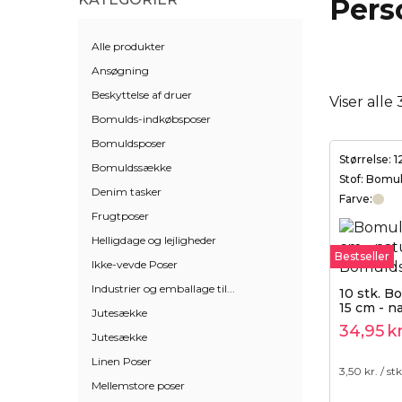
Pers
Alle produkter
Ansøgning
Beskyttelse af druer
Viser alle
Bomulds-indkøbsposer
Bomuldsposer
Størrelse: 
Bomuldssække
Stof: Bomu
Denim tasker
Farve:
Frugtposer
Helligdage og lejligheder
Bestseller
Ikke-vevde Poser
Industrier og emballage til...
10 stk. B
15 cm - n
Jutesække
dobbelt 
34,95
kr
Jutesække
Linen Poser
3,50
kr. / stk
Mellemstore poser