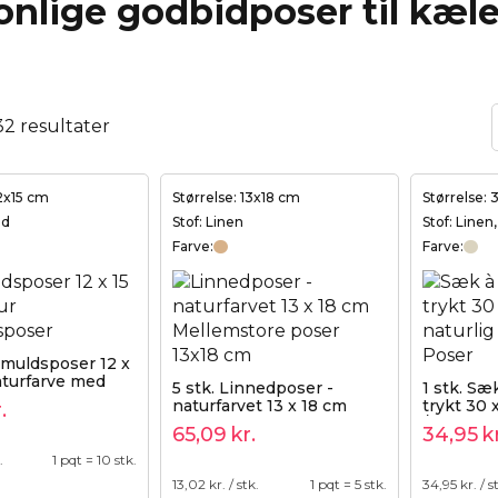
onlige godbidposer til kæle
 32 resultater
12x15 cm
Størrelse: 13x18 cm
Størrelse:
ld
Stof: Linen
Stof: Linen
Farve:
Farve:
omuldsposer 12 x
aturfarve med
5 stk. Linnedposer -
1 stk. Sæ
snor
naturfarvet 13 x 18 cm
trykt 30 
.
/ kødben
65,09
kr.
34,95
k
.
1 pqt = 10 stk.
13,02
kr. / stk.
1 pqt = 5 stk.
34,95
kr. / s