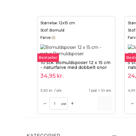
Størrelse: 12x15 cm
Stør
Stof: Bomuld
Stof
Farve:
Farv
Bestseller
Bests
10 stk. Bomuldsposer 12 x 15 cm
5 s
- naturfarve med dobbelt snor
nat
34,95
kr.
24
3,50
kr. / stk.
1 pqt = 10 stk.
4,99
+
–
–
Tilføj til kurv
pqt
KATEGORIER