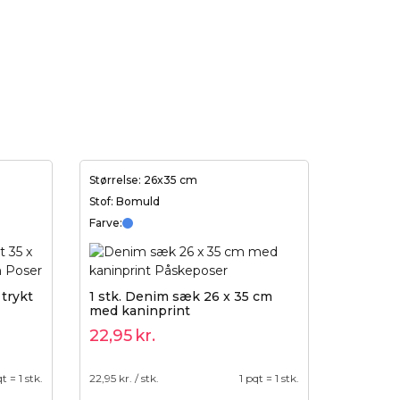
Størrelse: 26x35 cm
Stof: Bomuld
Farve:
 trykt
1 stk. Denim sæk 26 x 35 cm
med kaninprint
22,95
kr.
t = 1 stk.
22,95
kr. / stk.
1 pqt = 1 stk.