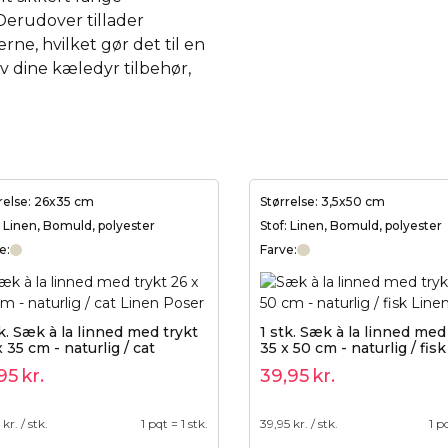
erudover tillader
rne, hvilket gør det til en
v dine kæledyr tilbehør,
relse: 26x35 cm
Størrelse: 3,5x50 cm
: Linen, Bomuld, polyester
Stof: Linen, Bomuld, polyester
e:
Farve:
tk. Sæk à la linned med trykt
1 stk. Sæk à la linned med
 35 cm - naturlig / cat
35 x 50 cm - naturlig / fisk
95
kr.
39,95
kr.
kr. / stk.
1 pqt = 1 stk.
39,95
kr. / stk.
1 pq