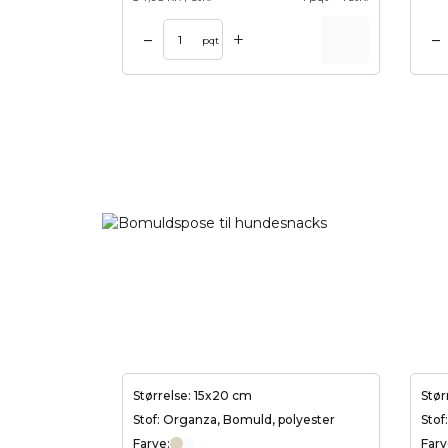
+
–
–
Tilføj til kurv
Tilføj til ku
pqt
Størrelse: 15x20 cm
Stør
Stof: Organza, Bomuld, polyester
Stof
Farve:
Farv