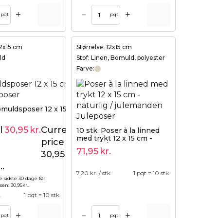
+
+
–
pqt
pqt
12x15 cm
Størrelse: 12x15 cm
ld
Stof: Linen, Bomuld, polyester
Farve:
omuldsposer 12 x 15 cm - turkis
l
30,95
kr.
Current
10 stk. Poser à la linned
34,95
kr.
med trykt 12 x 15 cm -
price is:
naturlig / julemanden
71,95
kr.
30,95kr..
..
7,20
kr. / stk.
1 pqt = 10 stk.
e sidste 30 dage før
lsen:
30,95
kr.
.
.
1 pqt = 10 stk.
+
+
–
pqt
pqt