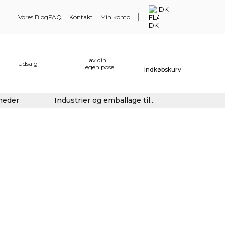
DK
Vores Blog
FAQ
Kontakt
Min konto
Lav din
Udsalg
egen pose
Indkøbskurv
gheder
Industrier og emballage til...