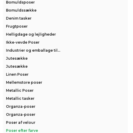
Bomuldsposer
Bomuldssække
Denim tasker
Frugtposer
Helligdage og lejligheder
Ikke-vevde Poser
Industrier og emballage til...
Jutesække
Jutesække
Linen Poser
Mellemstore poser
Metallic Poser
Metallic tasker
Organza-poser
Organza-poser
Poser af velour
Poser efter farve