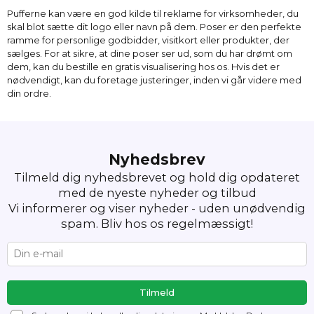
Pufferne kan være en god kilde til reklame for virksomheder, du
skal blot sætte dit logo eller navn på dem. Poser er den perfekte
ramme for personlige godbidder, visitkort eller produkter, der
sælges. For at sikre, at dine poser ser ud, som du har drømt om
dem, kan du bestille en gratis visualisering hos os. Hvis det er
nødvendigt, kan du foretage justeringer, inden vi går videre med
din ordre.
Nyhedsbrev
Tilmeld dig nyhedsbrevet og hold dig opdateret
med de nyeste nyheder og tilbud
Vi informerer og viser nyheder - uden unødvendig
spam. Bliv hos os regelmæssigt!