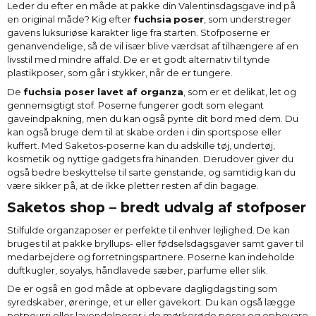
Leder du efter en måde at pakke din Valentinsdagsgave ind på
en original måde? Kig efter
fuchsia
poser
, som understreger
gavens luksuriøse karakter lige fra starten. Stofposerne er
genanvendelige, så de vil især blive værdsat af tilhængere af en
livsstil med mindre affald. De er et godt alternativ til tynde
plastikposer, som går i stykker, når de er tungere.
De
fuchsia poser lavet af organza
, som er et delikat, let og
gennemsigtigt stof. Poserne fungerer godt som elegant
gaveindpakning, men du kan også pynte dit bord med dem. Du
kan også bruge dem til at skabe orden i din sportspose eller
kuffert. Med Saketos-poserne kan du adskille tøj, undertøj,
kosmetik og nyttige gadgets fra hinanden. Derudover giver du
også bedre beskyttelse til sarte genstande, og samtidig kan du
være sikker på, at de ikke pletter resten af din bagage.
Saketos shop – bredt udvalg af stofposer
Stilfulde organzaposer er perfekte til enhver lejlighed. De kan
bruges til at pakke bryllups- eller fødselsdagsgaver samt gaver til
medarbejdere og forretningspartnere. Poserne kan indeholde
duftkugler, soyalys, håndlavede sæber, parfume eller slik.
De er også en god måde at opbevare dagligdags ting som
syredskaber, øreringe, et ur eller gavekort. Du kan også lægge
potpourri eller lavendelposer i de mørkerøde poser og opbevare