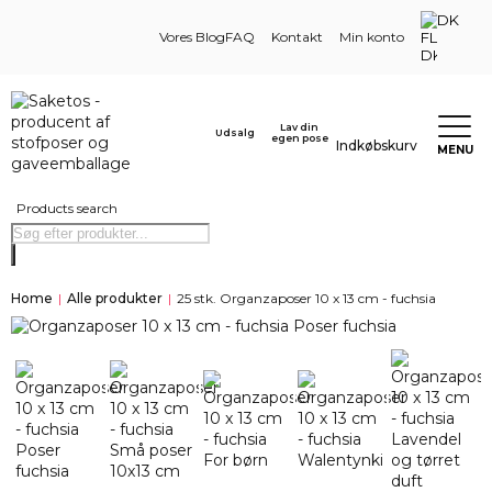
DK
Vores Blog
FAQ
Kontakt
Min konto
Lav din
Udsalg
egen pose
Indkøbskurv
MENU
Products search
Home
|
Alle produkter
|
25 stk. Organzaposer 10 x 13 cm - fuchsia