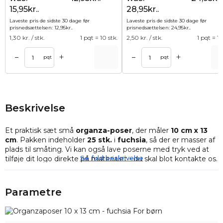
15,95kr..
28,95kr..
Laveste pris de sidste 30 dage før
Laveste pris de sidste 30 dage før
prisnedsættelsen:
12,95
kr.
.
prisnedsættelsen:
24,95
kr.
.
1,30
kr. / stk.
1 pqt = 10 stk.
2,50
kr. / stk.
1 pqt = 10
+
+
–
–
Tilføj til kurv
Tilføj til ku
pqt
pqt
Beskrivelse
Et praktisk sæt små
organza-poser
, der måler
10 cm x 13
cm
. Pakken indeholder
25 stk.
i
fuchsia
, så der er masser af
plads til småting. Vi kan også lave poserne med tryk ved at
Se fuld beskrivelse
tilføje dit logo direkte på materialet - du skal blot kontakte os.
Dette sæt vil være meget nyttigt, hvis du har et stort antal
genstande, du skal sortere.
Organzaposer
fungerer perfekt
Parametre
som pakker til dine knapper, smykker eller møntsamlinger.
Organza-poserne
kan også bruges som emballage til en
lille gave, der afslører en lille hemmelighed for modtageren,