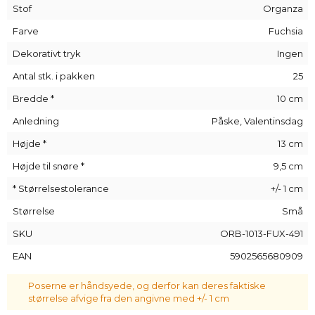
allerede inden de åbner den, og som opfordrer dem til at
Stof
Organza
pakke indholdet ud.
Farve
Fuchsia
Organzaposer er et meget alsidigt tilbehør, der vil være
nyttigt i alle hjem.
Dekorativt tryk
Ingen
Antal stk. i pakken
25
Bredde *
10 cm
Anledning
Påske, Valentinsdag
Højde *
13 cm
Højde til snøre *
9,5 cm
* Størrelsestolerance
+/- 1 cm
Størrelse
Små
SKU
ORB-1013-FUX-491
EAN
5902565680909
Poserne er håndsyede, og derfor kan deres faktiske
størrelse afvige fra den angivne med +/- 1 cm