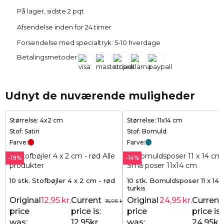
På lager, sidste 2 pqt
Afsendelse inden for 24 timer
Forsendelse med specialtryk: 5-10 hverdage
Betalingsmetoder
Udnyt de nuværende muligheder
Størrelse: 4x2 cm
Størrelse: 11x14 cm
Stof: Satin
Stof: Bomuld
Farve:
Farve:
-19%
-14%
10 stk. Stofbøjler 4 x 2 cm - rød
10 stk. Bomuldsposer 11 x 14 
turkis
Original
12,95
kr.
Current
Original
24,95
kr.
Current
15,95
kr.
price
price is:
price
price is:
was:
12,95kr..
was:
24,95kr.