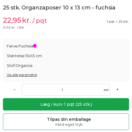
25 stk. Organzaposer 10 x 13 cm - fuchsia
22,95
kr.
/ pqt
1 pqt = 25 stk.
0,92
kr. / stk.
Farve:
Fuchsia
Størrelse:
10x13 cm
Stof:
Organza
Vis alle parametre
+
–
pqt
Læg i kurv
1
pqt
(
25
stk.)
Tilpas din emballage
Med eget tryk