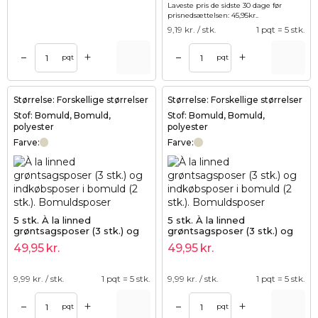
Laveste pris de sidste 30 dage før
prisnedsættelsen:
45,95
kr.
.
9,19
kr. / stk.
1 pqt = 5 stk.
+
+
–
–
pqt
pqt
Størrelse: Forskellige størrelser
Størrelse: Forskellige størrelser
Stof: Bomuld, Bomuld,
Stof: Bomuld, Bomuld,
polyester
polyester
Farve:
Farve:
5 stk. À la linned
5 stk. À la linned
grøntsagsposer (3 stk.) og
grøntsagsposer (3 stk.) og
indkøbsposer i bomuld (2
indkøbsposer i bomuld (2
49,95
kr.
49,95
kr.
stk.).
stk.).
9,99
kr. / stk.
1 pqt = 5 stk.
9,99
kr. / stk.
1 pqt = 5 stk.
+
+
–
–
pqt
pqt