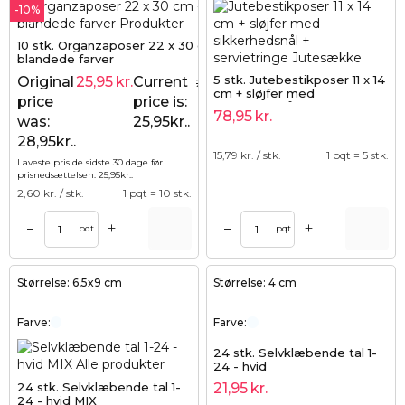
-10%
10 stk. Organzaposer 22 x 30 cm -
blandede farver
5 stk. Jutebestikposer 11 x 14
Original
25,95
kr.
Current
28,95
kr.
cm + sløjfer med
price
price is:
sikkerhedsnål + servietringe
78,95
kr.
was:
25,95kr..
28,95kr..
15,79
kr. / stk.
1 pqt = 5 stk.
Laveste pris de sidste 30 dage før
prisnedsættelsen:
25,95
kr.
.
2,60
kr. / stk.
1 pqt = 10 stk.
+
+
–
–
pqt
pqt
Størrelse: 6,5x9 cm
Størrelse: 4 cm
Farve:
Farve:
24 stk. Selvklæbende tal 1-
24 - hvid
24 stk. Selvklæbende tal 1-
21,95
kr.
24 - hvid MIX