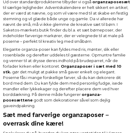
Ud over standardprodukterne tilbyder vi også
organzaposesæt
til særlige lejligheder. Adventskalendere er helt sikkert en artikel,
der er værd at nævne, og som vil være med til at skabe en festlig
stemning og vil glæde både unge og gamle. Da vi allerede har
nævnt de små, må vi ikke glemme de kreative sæt til børn. I
Saketos-mærkets butik finder du bl.a. et sæt børneposer, der
indeholder farverige markører, der er velegnede til at male på
poserne – perfekt til kreativ leg med småbørn.
Elegante organza-poser kan fyldes med ris, mønter, slik eller
rosenblade og derefter uddeles til gæsterne. Opmuntre familie
og venner til at drysse deres indhold på brudeparret, når de
forlader kirken eller kontoret.
Organzaposer i sæt med 10
stk.
gør det muligt at pakke små gaver enkelt og elegant.
Poserne fås i mange forskellige farver, så du kan dekorere dit
bord med dem. Du kan fylde dem med personlig fudge, isede
mandler eller lykkekager og derefter placere dem ved hver
borddækning. På denne måde fungerer
organza-
posesættene
godt som dekorationer såvel som dejlig
gaveindpakning.
Sæt med farverige organzaposer –
overrask dine kære!
Spekulerer du på, hvordan du kan gøre ventetiden til jul mere