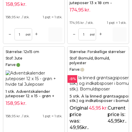
rød tal
juteposer 13 x 18 cm -
158,95
kr.
naturlig mørk + hvide tal
174,95
kr.
158,95
kr. / stk.
1 pqt = 1 stk.
174,95
kr. / stk.
1 pqt = 1 stk.
+
+
–
–
pqt
pqt
Størrelse: 12x15 cm
Størrelse: Forskellige størrelser
Stof: Jute
Stof: Bomuld, Bomuld,
polyester
Farve:
Farve:
-8%
1 stk. Adventskalender
juteposer 12 x 15 - grøn +
5 stk. À la linned grøntsagspose
hvide tal
stk.) og indkøbsposer i bomuld 
158,95
kr.
stk.).
Original
45,95
kr.
Current
4
price
price is:
158,95
kr. / stk.
1 pqt = 1 stk.
was:
45,95kr..
49,95kr..