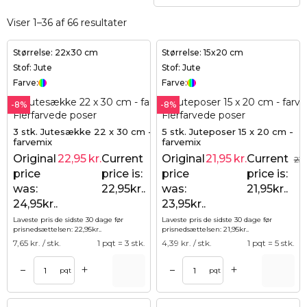
Viser 1–36 af 66 resultater
Størrelse: 22x30 cm
Størrelse: 15x20 cm
Stof: Jute
Stof: Jute
Farve:
Farve:
-8%
-8%
3 stk. Jutesække 22 x 30 cm -
5 stk. Juteposer 15 x 20 cm -
farvemix
farvemix
Original
22,95
kr.
Current
Original
21,95
kr.
Current
24,95
kr.
23,
price
price is:
price
price is:
was:
22,95kr..
was:
21,95kr..
24,95kr..
23,95kr..
Laveste pris de sidste 30 dage før
Laveste pris de sidste 30 dage før
prisnedsættelsen:
22,95
kr.
.
prisnedsættelsen:
21,95
kr.
.
7,65
kr. / stk.
1 pqt = 3 stk.
4,39
kr. / stk.
1 pqt = 5 stk.
+
+
–
–
pqt
pqt