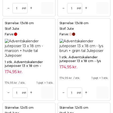
+
+
–
–
pqt
pqt
Størrelse: 13x18 cm
Størrelse: 13x18 cm
Stof: Jute
Stof: Jute
Farve:
Farve:
1 stk. Adventskalender
juteposer 13 x 18 cm - lys
1 stk. Adventskalender
brun + grøn tal
juteposer 13 x 18 cm -
174,95
kr.
maroon + hvide tal
174,95
kr.
174,95
kr. / stk.
1 pqt = 1 stk.
174,95
kr. / stk.
1 pqt = 1 stk.
+
+
–
–
pqt
pqt
Størrelse: 12x15 cm
Størrelse: 12x15 cm