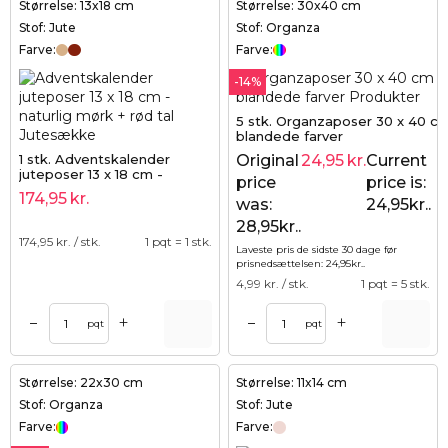
Størrelse: 13x18 cm
Størrelse: 30x40 cm
Stof: Jute
Stof: Organza
Farve:
Farve:
-14%
5 stk. Organzaposer 30 x 40 cm
blandede farver
1 stk. Adventskalender
Original
24,95
kr.
Current
2
juteposer 13 x 18 cm -
price
price is:
naturlig mørk + rød tal
174,95
kr.
was:
24,95kr..
28,95kr..
174,95
kr. / stk.
1 pqt = 1 stk.
Laveste pris de sidste 30 dage før
prisnedsættelsen:
24,95
kr.
.
4,99
kr. / stk.
1 pqt = 5 stk.
+
+
–
–
pqt
pqt
Størrelse: 22x30 cm
Størrelse: 11x14 cm
Stof: Organza
Stof: Jute
Farve:
Farve: