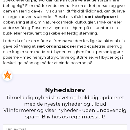
behagelig? Eller måske vil du overraske en elsket person og give
dem en særlig gave? Hvis du har lidt fritid til rådighed, kan du lave
din egen adventskalender. Bestil et stilfuldt
sæt stofposer
til
opbevaring af slik, miniaturekosmetik, duftkugler, smykker eller
andre småting. Poserne vil pynte i dit hjem, på dit kontor, i din
butik eller restaurant og skabe en festlig stemning.
Leder du efter en måde at fremhæve den festlige karakter af din
gave på? Vælg et
sæt organzaposer
med et juletræ, snefnug
eller kugler som motiv. Vi tilbyder mulighed for at personliggøre
poserne – med hensyn til tryk, farve og størrelse. Vi tilbyder også
forskellige bånd og måder at binde poserne på.
Nyhedsbrev
Tilmeld dig nyhedsbrevet og hold dig opdateret
med de nyeste nyheder og tilbud
Vi informerer og viser nyheder - uden unødvendig
spam. Bliv hos os regelmæssigt!