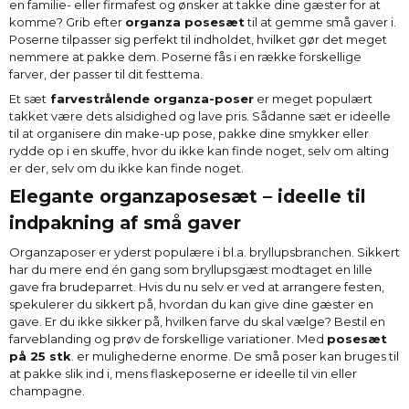
en familie- eller firmafest og ønsker at takke dine gæster for at
komme? Grib efter
organza posesæt
til at gemme små gaver i.
Poserne tilpasser sig perfekt til indholdet, hvilket gør det meget
nemmere at pakke dem. Poserne fås i en række forskellige
farver, der passer til dit festtema.
Et sæt
farvestrålende organza-poser
er meget populært
takket være dets alsidighed og lave pris. Sådanne sæt er ideelle
til at organisere din make-up pose, pakke dine smykker eller
rydde op i en skuffe, hvor du ikke kan finde noget, selv om alting
er der, selv om du ikke kan finde noget.
Elegante organzaposesæt – ideelle til
indpakning af små gaver
Organzaposer er yderst populære i bl.a. bryllupsbranchen. Sikkert
har du mere end én gang som bryllupsgæst modtaget en lille
gave fra brudeparret. Hvis du nu selv er ved at arrangere festen,
spekulerer du sikkert på, hvordan du kan give dine gæster en
gave. Er du ikke sikker på, hvilken farve du skal vælge? Bestil en
farveblanding og prøv de forskellige variationer. Med
posesæt
på 25 stk
. er mulighederne enorme. De små poser kan bruges til
at pakke slik ind i, mens flaskeposerne er ideelle til vin eller
champagne.