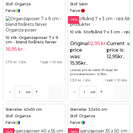
Stof: Organza
Stof: Satin
Farve:
Farve:
-19%
10 stk. Stofbånd 7 x 3 cm - rød
10 stk. Organzaposer 7 x 9
cm - bland forårets farver
Original
12,95
kr.
Current
15,
16,95
kr.
price
price is:
was:
12,95kr..
1,70
kr. / stk.
1 pqt = 10 stk.
15,95kr..
Laveste pris de sidste 30 dage før
prisnedsættelsen:
12,95
kr.
.
1,30
kr. / stk.
1 pqt = 10 stk.
+
+
–
–
pqt
pqt
Størrelse: 40x55 cm
Størrelse: 3,5x50 cm
Stof: Organza
Stof: Organza
Farve:
Farve:
-14%
-18%