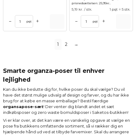
prisnedsættelsen:
25,95
kr.
.
5,19
kr. / stk.
1 pqt = 5 stk.
+
+
–
–
pqt
pqt
1
2
→
Smarte organza-poser til enhver
lejlighed
Kan du ikke beslutte dig for, hvilke poser du skal vælge? Du vil
have det størst mulige udvalg af design og farver, og du har ikke
brug for at købe en masse emballage? Bestil færdige
organsapose-sæt
! Der venter dig blandt andet et sæt
indkøbsposer og zero waste bomuldsposer i Saketos-butikken!
Vi er klar over, at det kan være en vanskelig opgave at vælge en
pose fra butikkens omfattende sortiment, så vi rækker dig en
hjælpende hånd ud ved at tilbyde farvemixer. Skal du arrangere