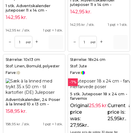
1 stk. Adventskalender
juteposer 11 x 14 cm -
1 stk. Adventskalender
naturlig + rød tal
juteposer 11 x 14 cm -
142,95
kr.
naturlig + grøn tal
142,95
kr.
142,95
kr. / stk.
1 pqt = 1 stk.
142,95
kr. / stk.
1 pqt = 1 stk.
+
+
–
–
pqt
pqt
Størrelse: 10x13 cm
Størrelse: 18x24 cm
Stof: Linen, Bomuld, polyester
Stof: Jute
Farve:
Farve:
-7%
5 stk. Juteposer 18 x 24 cm -
farvemix
Adventskalender, 24 Poser
à la linned 10 x 13 cm -
Original
25,95
kr.
Current
27
naturlig
158,95
kr.
price
price is:
was:
25,95kr..
158,95
kr. / stk.
1 pqt = 1 stk.
27,95kr..
Laveste pris de sidste 30 dage før