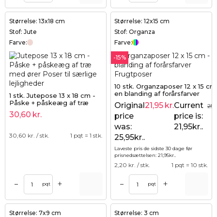
Størrelse: 13x18 cm
Størrelse: 12x15 cm
Stof: Jute
Stof: Organza
Farve:
Farve:
-15%
10 stk. Organzaposer 12 x 15 cm
en blanding af forårsfarver
1 stk. Jutepose 13 x 18 cm -
Påske + påskeæg af træ
Original
21,95
kr.
Current
25,
med ører
30,60
kr.
price
price is:
was:
21,95kr..
30,60
kr. / stk.
1 pqt = 1 stk.
25,95kr..
Laveste pris de sidste 30 dage før
prisnedsættelsen:
21,95
kr.
.
2,20
kr. / stk.
1 pqt = 10 stk.
+
+
–
–
pqt
pqt
Størrelse: 7x9 cm
Størrelse: 3 cm