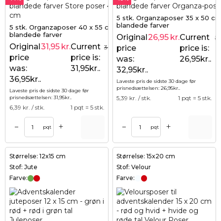
5 stk. Organzaposer 35 x 50 cm
blandede farver
5 stk. Organzaposer 40 x 55 cm -
blandede farver
Original
26,95
kr.
Current
32
Original
31,95
kr.
Current
36,95
price
kr.
price is:
price
price is:
was:
26,95kr..
was:
31,95kr..
32,95kr..
36,95kr..
Laveste pris de sidste 30 dage før
prisnedsættelsen:
26,95
kr.
.
Laveste pris de sidste 30 dage før
prisnedsættelsen:
31,95
kr.
.
5,39
kr. / stk.
1 pqt = 5 stk.
6,39
kr. / stk.
1 pqt = 5 stk.
+
+
–
–
pqt
pqt
Størrelse: 12x15 cm
Størrelse: 15x20 cm
Stof: Jute
Stof: Velour
Farve:
Farve: