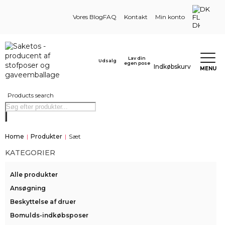
DK
Vores Blog
FAQ
Kontakt
Min konto
Lav din
Udsalg
egen pose
Indkøbskurv
MENU
Products search
Home
|
Produkter
|
Sæt
KATEGORIER
Alle produkter
Ansøgning
Beskyttelse af druer
Bomulds-indkøbsposer