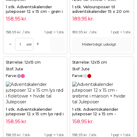
1 stk. Adventskalender
1 stk. Veloursposer til
juteposer 12 x 15 cm - grøn i
adventskalender 15 x 20 cm
rød + rød i grøn tal
- rød og hvid + hvide og
158,95
kr.
189,95
kr.
røde tal
158,95
kr. / stk.
1 pqt = 1 stk.
189,95
kr. / stk.
1 pqt = 1 stk.
+
–
Midlertidigt udsolgt
pqt
Størrelse: 12x15 cm
Størrelse: 12x15 cm
Stof: Jute
Stof: Jute
Farve:
Farve:
1 stk. Adventskalender
1 stk. Adventskalender
juteposer 12 x 15 cm lys rød i
juteposer 12 x 15 cm -
fioletowe + hvide tal
srebrne i maroon + hvide tal
158,95
kr.
158,95
kr.
158,95
kr. / stk.
1 pqt = 1 stk.
158,95
kr. / stk.
1 pqt = 1 stk.