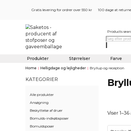
Gratis levering for ordrer over 550 kr
100 dage at return
Products sear
Produkter
Størrelser
Farve
Home
|
Helligdage og lejligheder
|
Bryllup og reception
KATEGORIER
Bryl
Alle produkter
Ansøgning
Beskyttelse af druer
Viser 1–36
Bomulds-indkøbsposer
Bomuldsposer