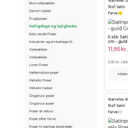
Størrelse: 
Bomuldssække
Stof: Satin
Denim tasker
Farve:
Frugtposer
Helligdage og lejligheder
Ikke-vevde Poser
5 stk. Sat
cm - guld
Industrier og emballage til...
11,95
kr.
Jutesække
Jutesække
2,39
kr. / stk
Linen Poser
Mellemstore poser
Midler
Metallic Poser
Tilføj til kurv
Metallic tasker
Organza-poser
Størrelse: 
Organza-poser
Stof: Satin
Poser af velour
Farve:
Poser efter farve
Poser til særlige lejligheder