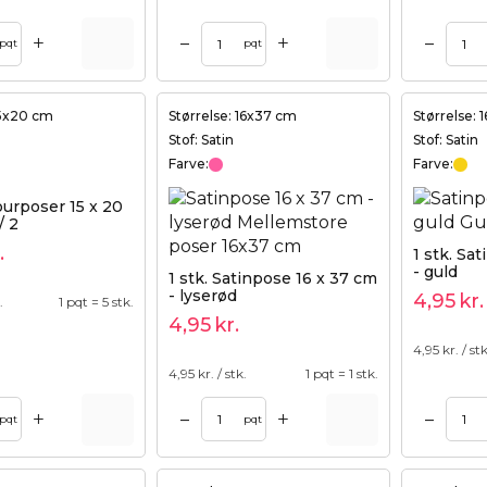
+
+
–
–
Tilføj til kurv
Tilføj til kurv
pqt
pqt
15x20 cm
Størrelse: 16x37 cm
Størrelse:
Stof: Satin
Stof: Satin
Farve:
Farve:
lourposer 15 x 20
/ 2
.
1 stk. Sa
- guld
1 stk. Satinpose 16 x 37 cm
- lyserød
4,95
kr.
.
1 pqt = 5 stk.
4,95
kr.
4,95
kr. / stk
4,95
kr. / stk.
1 pqt = 1 stk.
+
+
–
–
Tilføj til kurv
Tilføj til kurv
pqt
pqt