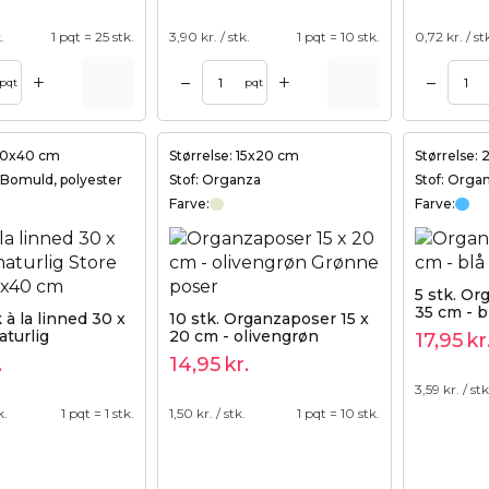
.
1 pqt = 25 stk.
3,90
kr. / stk.
1 pqt = 10 stk.
0,72
kr. / st
+
+
–
–
Tilføj til kurv
Tilføj til kurv
pqt
pqt
 30x40 cm
Størrelse: 15x20 cm
Størrelse:
, Bomuld, polyester
Stof: Organza
Stof: Orga
Farve:
Farve:
5 stk. Or
35 cm - b
 à la linned 30 x
10 stk. Organzaposer 15 x
aturlig
20 cm - olivengrøn
17,95
kr
.
14,95
kr.
3,59
kr. / stk
k.
1 pqt = 1 stk.
1,50
kr. / stk.
1 pqt = 10 stk.