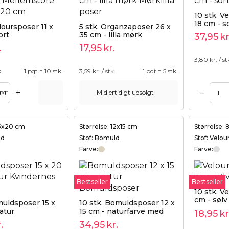
10 stk. V
18 cm - s
loursposer 11 x
5 stk. Organzaposer 26 x
ort
35 cm - lilla mørk
37,95
kr
.
17,95
kr.
3,80
kr. / st
k.
1 pqt = 10 stk.
3,59
kr. / stk.
1 pqt = 5 stk.
+
–
Midlertidigt udsolgt
Tilføj til kurv
Tilføj til kurv
pqt
15x20 cm
Størrelse: 12x15 cm
Størrelse:
ld
Stof: Bomuld
Stof: Velou
Farve:
Farve:
Bestseller
Bestseller
10 stk. V
cm - sølv
muldsposer 15 x
10 stk. Bomuldsposer 12 x
atur
15 cm - naturfarve med
18,95
kr
dobbelt snor
.
34,95
kr.