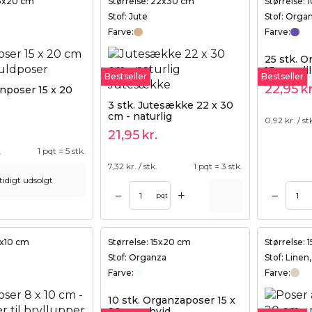
15x20 cm
Størrelse: 22x30 cm
Størrelse: 
Stof: Jute
Stof: Orga
Farve:
Farve:
25 stk. O
13 cm - li
Bestseller
Bestseller
22,95
kr
inposer 15 x 20
3 stk. Jutesække 22 x 30
cm - naturlig
0,92
kr. / st
21,95
kr.
.
1 pqt = 5 stk.
7,32
kr. / stk.
1 pqt = 3 stk.
tidigt udsolgt
+
–
–
Tilføj til kurv
Tilføj til kurv
pqt
8x10 cm
Størrelse: 15x20 cm
Størrelse:
Stof: Organza
Stof: Linen
Farve:
Farve:
10 stk. Organzaposer 15 x
20 cm - hvid