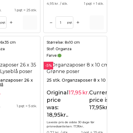
4,95
kr. / stk.
1 pqt = 1 stk.
k.
1 pqt = 25 stk.
+
+
–
pqt
pqt
 26x35 cm
Størrelse: 8x10 cm
nza
Stof: Organza
Farve:
-5%
ganzaposer 26 x
25 stk. Organzaposer 8 x 10 cm - grøn
lå
.
Original
17,95
kr.
Current
18,95
kr.
price
price is:
.
1 pqt = 5 stk.
was:
17,95kr..
18,95kr..
Laveste pris de sidste 30 dage før
prisnedsættelsen:
17,95
kr.
.
0,72
kr. / stk.
1 pqt = 25 stk.