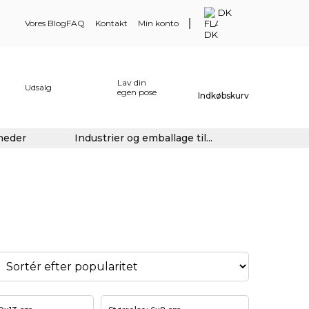
DK
Vores Blog
FAQ
Kontakt
Min konto
Lav din
Udsalg
egen pose
Indkøbskurv
gheder
Industrier og emballage til...