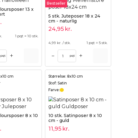
Bestseller
eloursposer 13 x
ort
5 stk. Juteposer 18 x 24
cm - naturlig
.
24,95
kr.
k.
1 pqt = 10 stk.
4,99
kr. / stk.
1 pqt = 5 stk.
+
+
–
pqt
pqt
 8x10 cm
Størrelse: 8x10 cm
r
Stof: Satin
Farve:
eloursposer 8 x 10
10 stk. Satinposer 8 x 10
cm - guld
.
11,95
kr.