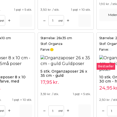
1,90
kr. / stk
.
1 pqt = 5 stk.
3,50
kr. / stk.
1 pqt = 10 stk.
Midler
+
+
–
Tilføj til kurv
pqt
pqt
8x10 cm
Størrelse: 26x35 cm
Størrelse:
Stof: Organza
Stof: Orga
Farve:
Farve:
Bestseller
5 stk. Organzaposer 26 x
35 cm - guld
teposer 8 x 10
10 stk. O
farve, med
30 cm - h
17,95
kr.
snor
.
24,95
k
3,59
kr. / stk.
1 pqt = 5 stk.
k.
1 pqt = 10 stk.
2,50
kr. / st
+
+
–
–
Tilføj til kurv
pqt
pqt