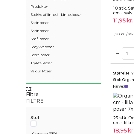
Produkter
10 stk. Sa
cm - sølv
Sække af linned - Linnedposer
11,95
kr.
Satinposer
Satinposer
1,20
kr. / stk
Små poser
Smykkeposer
–
Tilføj til kurv
Tilføj til kurv
Store poser
Trykte Poser
Velour Poser
Størrelse: 
Stof: Orga
Farve:
Filtre
FILTRE
Stof
25 stk. O
cm - lilla
18,95
kr
Organza
(
359
)