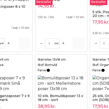
Bestseller
Bestseller
14,95
kr.
tinposer 8 x 10
5 stk. Pos
20 cm - n
1,50
kr. / stk.
1 pqt = 10 stk.
17,95
kr
.
1 pqt = 10 stk.
3,59
kr. / stk
+
+
–
–
Tilføj til kurv
Tilføj til kurv
pqt
pqt
7x9 cm
Størrelse: 13x18 cm
Størrelse:
nza
Stof: Bomuld
Stof: Orga
Farve:
Farve:
rganzaposer 7 x 9
10 stk. Bomuldsposer 13 x
25 stk. O
 mørk
18 cm - sort
cm (SDB) 
.
38,95
kr.
17,95
kr