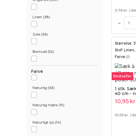
0,76
kr. / stk
Linen
(
38
)
–
Tilføj til kurv
Tilføj til kurv
Jute
(
36
)
Størrelse:
Stof: Linen
Bomuld
(
52
)
Farve:
Satin
(
57
)
Farve
Bestseller
Velour
(
85
)
Naturlig
(
63
)
1 stk. Sæk
40 cm - n
10,95
kr
Bomuld, polyester
(
42
)
Naturlig mørk
(
19
)
10,95
kr. / st
Metallic
(
18
)
Naturligt lys
(
14
)