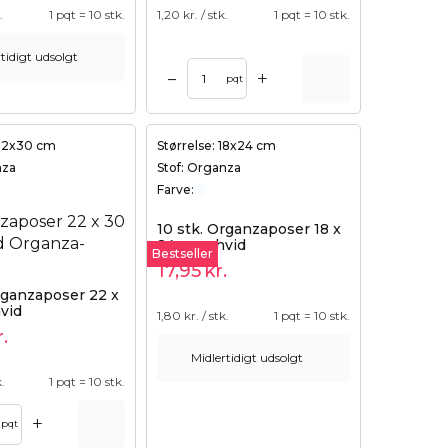
.
1 pqt = 10 stk.
1,20
kr. / stk.
1 pqt = 10 stk.
tidigt udsolgt
+
–
pqt
 22x30 cm
Størrelse: 18x24 cm
nza
Stof: Organza
Farve:
10 stk. Organzaposer 18 x
24 cm - hvid
Bestseller
17,95
kr.
rganzaposer 22 x
vid
1,80
kr. / stk.
1 pqt = 10 stk.
r.
Midlertidigt udsolgt
k.
1 pqt = 10 stk.
+
pqt