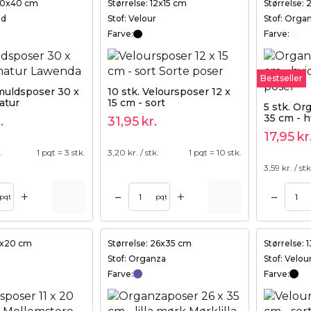
 30x40 cm
Størrelse: 12x15 cm
Størrelse:
ld
Stof: Velour
Stof: Orga
Farve:
Farve:
Bestseller
muldsposer 30 x
10 stk. Veloursposer 12 x
atur
15 cm - sort
5 stk. Or
35 cm - h
.
31,95
kr.
17,95
kr
.
1 pqt = 3 stk.
3,20
kr. / stk.
1 pqt = 10 stk.
3,59
kr. / stk
+
+
–
–
Tilføj til kurv
pqt
pqt
11x20 cm
Størrelse: 26x35 cm
Størrelse: 
Stof: Organza
Stof: Velou
Farve:
Farve: