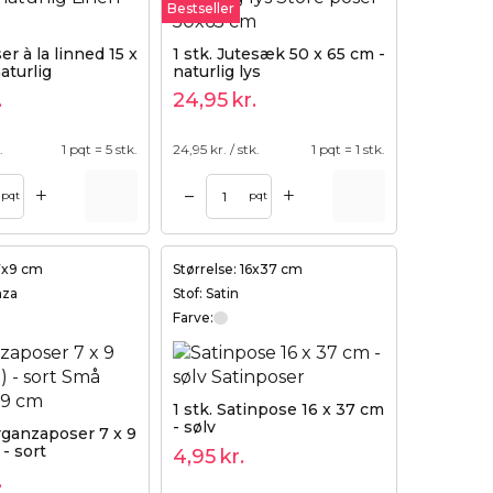
Bestseller
er à la linned 15 x
1 stk. Jutesæk 50 x 65 cm -
aturlig
naturlig lys
.
24,95
kr.
.
1 pqt = 5 stk.
24,95
kr. / stk.
1 pqt = 1 stk.
+
+
–
pqt
pqt
 7x9 cm
Størrelse: 16x37 cm
nza
Stof: Satin
Farve:
1 stk. Satinpose 16 x 37 cm
- sølv
rganzaposer 7 x 9
- sort
4,95
kr.
.