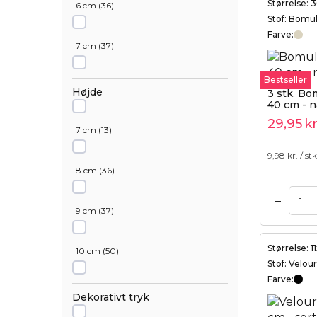
Størrelse:
6 cm
(
36
)
Fuchsia
(
9
)
Stof: Bomu
Farve:
7 cm
(
37
)
Grøn
(
22
)
Bestseller
8 cm
(
50
)
Højde
3 stk. Bo
Guld
(
42
)
40 cm - n
29,95
kr
9 cm
(
44
)
7 cm
(
13
)
Lyseblå
(
16
)
9,98
kr. / stk
10 cm
(
57
)
8 cm
(
36
)
Lyslilla
(
18
)
–
Tilføj til kurv
Tilføj til kurv
11 cm
(
45
)
9 cm
(
37
)
Mørk lilla
(
19
)
12 cm
(
43
)
Størrelse: 
10 cm
(
50
)
Mørkerød
(
24
)
Stof: Velour
Farve:
13 cm
(
49
)
12 cm
(
44
)
Dekorativt tryk
Olivengrøn
(
13
)