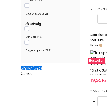
40 cm
(
17
)
27 cm
(
16
)
4,99
kr. / stk
Out of stock
(
121
)
–
Tilføj til kurv
Tilføj til kurv
45 cm
(
7
)
30 cm
(
40
)
På udsalg
50 cm
(
6
)
33 cm
(
9
)
Størrelse: 
On Sale
(
46
)
Stof: Jute
Farve:
55 cm
(
3
)
35 cm
(
32
)
Regular price
(
597
)
75 cm
(
1
)
Bestseller
37 cm
(
27
)
Show
(
643
)
10 stk. Ju
Cancel
cm, natur
40 cm
(
24
)
dobbelt 
19,95
kr
50 cm
(
12
)
2,00
kr. / st
–
Tilføj til kurv
Tilføj til kurv
55 cm
(
17
)