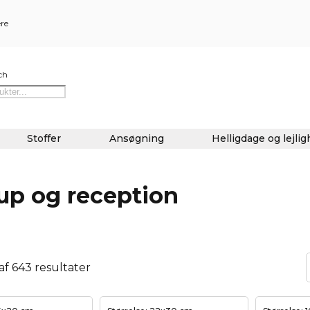
ere
ch
Stoffer
Ansøgning
Helligdage og lejli
lup og reception
 af 643 resultater