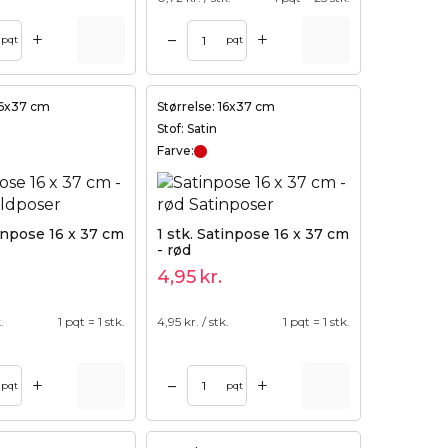
+
+
–
pqt
pqt
 16x37 cm
Størrelse: 16x37 cm
Stof: Satin
Farve:
tinpose 16 x 37 cm
1 stk. Satinpose 16 x 37 cm
- rød
4,95
kr.
.
1 pqt = 1 stk.
4,95
kr. / stk.
1 pqt = 1 stk.
+
+
–
pqt
pqt