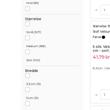
Hvid
(
85
)
–
Tilføj til kurv
Tilføj til kurv
Sort
(
68
)
Størrelse
Størrelse: 
Ecru
(
21
)
Stof: Velour
Små
(
307
)
Farve:
Gul
(
10
)
Medium
(
188
)
5 stk. Ve
cm - sort 
41,79
kr
Sølv
(
55
)
Stor
(
140
)
8,36
kr. / stk
Bredde
Blå
(
15
)
3,5 cm
(
15
)
Blandede farver
(
22
)
–
Tilføj til kurv
Tilføj til kurv
5 cm
(
13
)
Brun
(
8
)