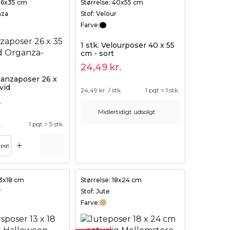
 26x35 cm
Størrelse: 40x55 cm
nza
Stof: Velour
Farve:
1 stk. Velourposer 40 x 55
cm - sort
24,49
kr.
ganzaposer 26 x
vid
24,49
kr. / stk.
1 pqt = 1 stk.
.
Midlertidigt udsolgt
.
1 pqt = 5 stk.
+
pqt
13x18 cm
Størrelse: 18x24 cm
r
Stof: Jute
Farve: