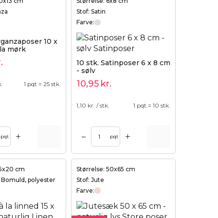
10x13 cm
Størrelse: 6x8 cm
nza
Stof: Satin
Farve:
rganzaposer 10 x
lla mørk
.
10 stk. Satinposer 6 x 8 cm
- sølv
10,95
kr.
k.
1 pqt = 25 stk.
1,10
kr. / stk.
1 pqt = 10 stk.
+
+
–
pqt
pqt
 15x20 cm
Størrelse: 50x65 cm
, Bomuld, polyester
Stof: Jute
Farve: