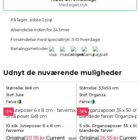
Med eget tryk
På lager, sidste 2 pqt
Afsendelse inden for 24 timer
Forsendelse med specialtryk: 5-10 hverdage
Betalingsmetoder
Udnyt de nuværende muligheder
Størrelse: 6x8 cm
Størrelse: 3,5x50 cm
Stof: Jute
Stof: Organza
Farve:
Farve:
-5%
-18%
10 stk. Juteposer 6 x 8 cm -
5 stk. Organzaposer 35 x 50
farvemix
blandede farver
Original
20,95
kr.
Current
Original
26,95
kr.
Current
21,95
kr.