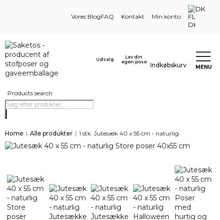
DK
Vores Blog
FAQ
Kontakt
Min konto
Lav din
Udsalg
egen pose
Indkøbskurv
MENU
Products search
Home
|
Alle produkter
|
1 stk. Jutesæk 40 x 55 cm - naturlig