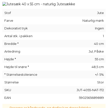
omgivelserne, så skiftende forhold er ikke et problem for
den.
Stof
Jute
Jutesækkene i vores sortiment byder på en bred vifte af
valgmuligheder, da mange modeller er specielt farvet i
Farve
Naturlig mørk
mange forskellige farver. Et så bredt udvalg er en garanti for
Dekorativt tryk
Ingen
tilfredshed og sikrer, at der er noget for enhver smag.
Antal stk. i pakken
1
Bredde *
40 cm
Anledning
Jul, Påske
Højde *
55 cm
Højde til snøre *
48,5 cm
* Størrelsestolerance
+/- 5%
Størrelse
Stor
SKU
JUT-4055-NAT-172
EAN
5902565689889
Poserne er håndsyede, og derfor kan deres faktiske