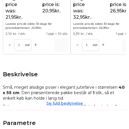
price
price is:
price
price is:
was:
20,95kr..
was:
26,95kr..
21,95kr..
32,95kr..
Laveste pris de sidste 30 dage før
Laveste pris de sidste 30 dage før
prisnedsættelsen:
20,95
kr.
.
prisnedsættelsen:
26,95
kr.
.
2,10
kr. / stk.
1 pqt = 10 stk.
5,39
kr. / stk.
1 pqt = 5
+
+
–
–
Tilføj til kurv
Tilføj til ku
pqt
pqt
Beskrivelse
Små, meget alsidige poser i elegant jutefarve
i størrelsen
40
x 55 cm
. Den præsenterede pakke består af
1
stk., så et
enkelt køb kan holde i lang tid.
Se fuld beskrivelse
Juteposerne i vores sortiment er fremstillet af naturlig eller
syntetisk jute, men uanset materialetypen er de
kendetegnet ved deres robuste konstruktion og
Parametre
karakteristiske udseende - de ligner en flettet snor. Jute har
en naturlig egenskab til at absorbere og afgive fugt til