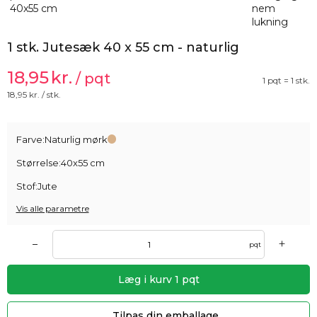
1 stk. Jutesæk 40 x 55 cm - naturlig
18,95
kr.
/ pqt
1 pqt = 1 stk.
18,95
kr. / stk.
Farve:
Naturlig mørk
Størrelse:
40x55 cm
Stof:
Jute
Vis alle parametre
+
–
pqt
Læg i kurv
1
pqt
Tilpas din emballage