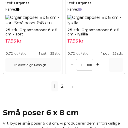
Stof: Organza
Stof: Organza
Farve:
Farve:
25 stk. Organzaposer 6 x 8
25 stk. Organzaposer 6 x 8
cm - sort
cm - lyslilla
17,95
kr.
17,95
kr.
0,72
kr. / stk.
1 pqt = 25 stk.
0,72
kr. / stk.
1 pqt = 25 stk.
+
–
Midlertidigt udsolgt
pqt
1
2
→
Små poser 6 x 8 cm
Vi tilbyder små poser 6 x 8 cm. Vi producerer dem af forskellige