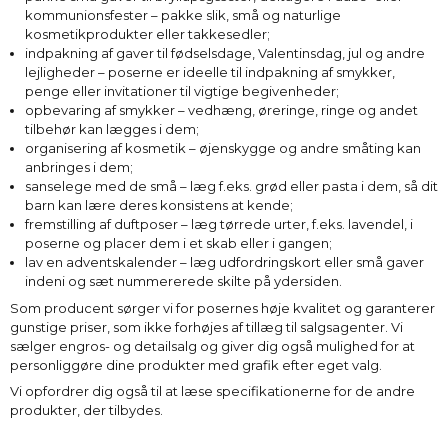
kommunionsfester – pakke slik, små og naturlige
kosmetikprodukter eller takkesedler;
indpakning af gaver til fødselsdage, Valentinsdag, jul og andre
lejligheder – poserne er ideelle til indpakning af smykker,
penge eller invitationer til vigtige begivenheder;
opbevaring af smykker – vedhæng, øreringe, ringe og andet
tilbehør kan lægges i dem;
organisering af kosmetik – øjenskygge og andre småting kan
anbringes i dem;
sanselege med de små – læg f.eks. grød eller pasta i dem, så dit
barn kan lære deres konsistens at kende;
fremstilling af duftposer – læg tørrede urter, f.eks. lavendel, i
poserne og placer dem i et skab eller i gangen;
lav en adventskalender – læg udfordringskort eller små gaver
indeni og sæt nummererede skilte på ydersiden.
Som producent sørger vi for posernes høje kvalitet og garanterer
gunstige priser, som ikke forhøjes af tillæg til salgsagenter. Vi
sælger engros- og detailsalg og giver dig også mulighed for at
personliggøre dine produkter med grafik efter eget valg.
Vi opfordrer dig også til at læse specifikationerne for de andre
produkter, der tilbydes.