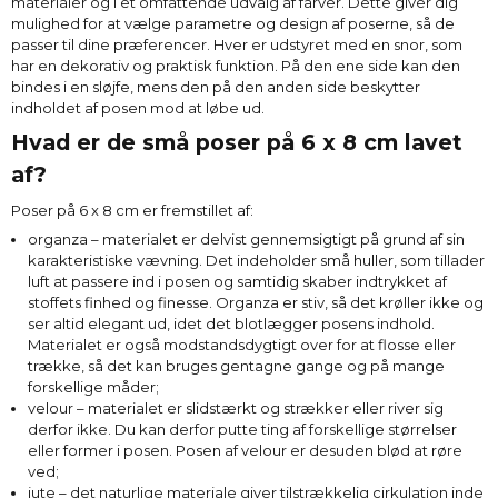
materialer og i et omfattende udvalg af farver. Dette giver dig
mulighed for at vælge parametre og design af poserne, så de
passer til dine præferencer. Hver er udstyret med en snor, som
har en dekorativ og praktisk funktion. På den ene side kan den
bindes i en sløjfe, mens den på den anden side beskytter
indholdet af posen mod at løbe ud.
Hvad er de små poser på 6 x 8 cm lavet
af?
Poser på 6 x 8 cm er fremstillet af:
organza – materialet er delvist gennemsigtigt på grund af sin
karakteristiske vævning. Det indeholder små huller, som tillader
luft at passere ind i posen og samtidig skaber indtrykket af
stoffets finhed og finesse. Organza er stiv, så det krøller ikke og
ser altid elegant ud, idet det blotlægger posens indhold.
Materialet er også modstandsdygtigt over for at flosse eller
trække, så det kan bruges gentagne gange og på mange
forskellige måder;
velour – materialet er slidstærkt og strækker eller river sig
derfor ikke. Du kan derfor putte ting af forskellige størrelser
eller former i posen. Posen af velour er desuden blød at røre
ved;
jute – det naturlige materiale giver tilstrækkelig cirkulation inde