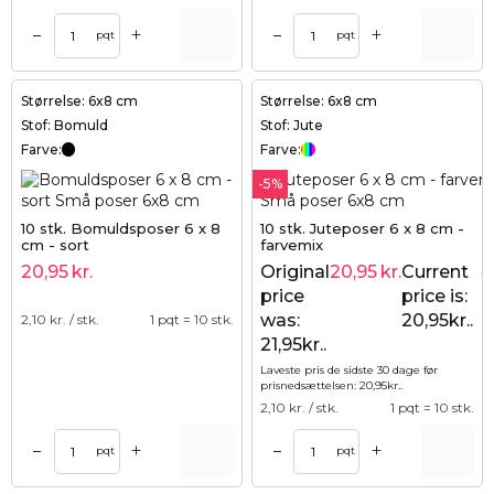
+
+
–
–
pqt
pqt
Størrelse: 6x8 cm
Størrelse: 6x8 cm
Stof: Bomuld
Stof: Jute
Farve:
Farve:
-5%
10 stk. Bomuldsposer 6 x 8
10 stk. Juteposer 6 x 8 cm -
cm - sort
farvemix
20,95
kr.
Original
20,95
kr.
Current
21
price
price is:
was:
20,95kr..
2,10
kr. / stk.
1 pqt = 10 stk.
21,95kr..
Laveste pris de sidste 30 dage før
prisnedsættelsen:
20,95
kr.
.
2,10
kr. / stk.
1 pqt = 10 stk.
+
+
–
–
pqt
pqt