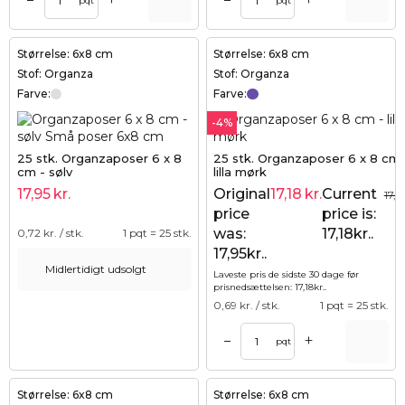
+
+
–
–
pqt
pqt
Størrelse: 6x8 cm
Størrelse: 6x8 cm
Stof: Organza
Stof: Organza
Farve:
Farve:
-4%
25 stk. Organzaposer 6 x 8
25 stk. Organzaposer 6 x 8 cm 
cm - sølv
lilla mørk
17,95
kr.
Original
17,18
kr.
Current
17,9
price
price is:
was:
17,18kr..
0,72
kr. / stk.
1 pqt = 25 stk.
17,95kr..
Midlertidigt udsolgt
Laveste pris de sidste 30 dage før
prisnedsættelsen:
17,18
kr.
.
0,69
kr. / stk.
1 pqt = 25 stk.
+
–
pqt
Størrelse: 6x8 cm
Størrelse: 6x8 cm