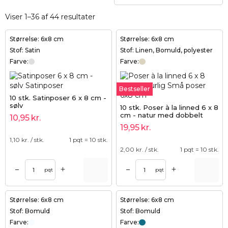
Viser 1–36 af 44 resultater
Størrelse: 6x8 cm
Størrelse: 6x8 cm
Stof: Satin
Stof: Linen, Bomuld, polyester
Farve:
Farve:
Bestseller
10 stk. Satinposer 6 x 8 cm -
sølv
10 stk. Poser à la linned 6 x 8
cm - natur med dobbelt
10,95
kr.
bomuldssnøre
19,95
kr.
1,10
kr. / stk.
1 pqt = 10 stk.
2,00
kr. / stk.
1 pqt = 10 stk.
+
+
–
–
pqt
pqt
Størrelse: 6x8 cm
Størrelse: 6x8 cm
Stof: Bomuld
Stof: Bomuld
Farve:
Farve: