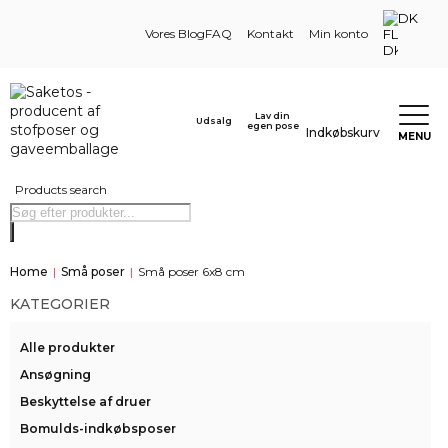
DK
Vores Blog
FAQ
Kontakt
Min konto
Lav din
Udsalg
egen pose
Indkøbskurv
MENU
Products search
Home
|
Små poser
|
Små poser 6x8 cm
KATEGORIER
Alle produkter
Ansøgning
Beskyttelse af druer
Bomulds-indkøbsposer