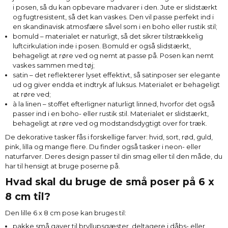
i posen, så du kan opbevare madvarer i den. Jute er slidstærkt
og fugtresistent, så det kan vaskes. Den vil passe perfekt ind i
en skandinavisk atmosfære såvel som i en boho eller rustik stil;
bomuld – materialet er naturligt, så det sikrer tilstrækkelig
luftcirkulation inde i posen. Bomuld er også slidstærkt,
behageligt at røre ved og nemt at passe på. Posen kan nemt
vaskes sammen med tøj;
satin – det reflekterer lyset effektivt, så satinposer ser elegante
ud og giver endda et indtryk af luksus. Materialet er behageligt
at røre ved;
à la linen – stoffet efterligner naturligt linned, hvorfor det også
passer ind i en boho- eller rustik stil. Materialet er slidstærkt,
behageligt at røre ved og modstandsdygtigt over for træk.
De dekorative tasker fås i forskellige farver: hvid, sort, rød, guld,
pink, lilla og mange flere. Du finder også tasker i neon- eller
naturfarver. Deres design passer til din smag eller til den måde, du
har til hensigt at bruge poserne på.
Hvad skal du bruge de små poser på 6 x
8 cm til?
Den lille 6 x 8 cm pose kan bruges til:
pakke små gaver til bryllupsgæster, deltagere i dåbs- eller