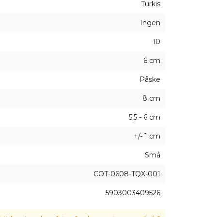
Turkis
Ingen
10
6 cm
Påske
8 cm
5,5 - 6 cm
+/- 1 cm
Små
COT-0608-TQX-001
5903003409526