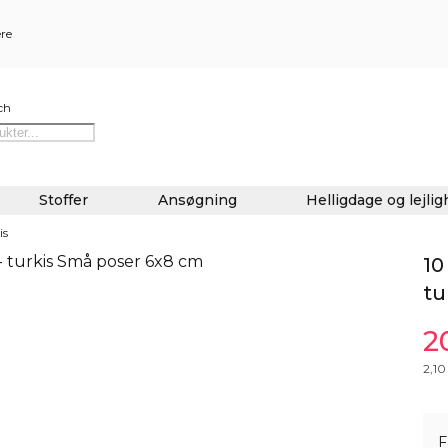
ere
ch
Stoffer
Ansøgning
Helligdage og lejli
is
10
tu
2
2,10
F