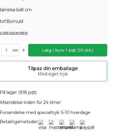
tørrelse:
6x8 cm
tof:
Bomuld
is alle parametre
+
Læg i kurv
1
pqt
(
10
stk.)
pqt
Tilpas din emballage
Med eget tryk
På lager (918 pqt)
Afsendelse inden for 24 timer
Forsendelse med specialtryk: 5-10 hverdage
Betalingsmetoder