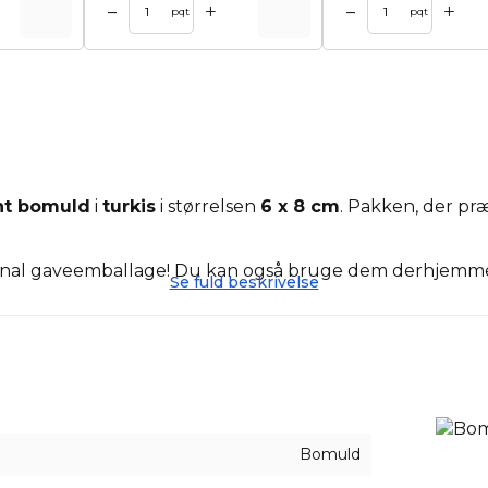
+
+
–
–
kurv
Tilføj til kurv
pqt
pqt
nt bomuld
i
turkis
i størrelsen
6 x 8 cm
. Pakken, der pr
nal gaveemballage! Du kan også bruge dem derhjemme, i 
Se fuld beskrivelse
poser til vores kunder. Hvis du er interesseret i denne 
Bomuld