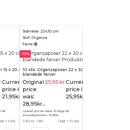
Størrelse: 22x30 cm
Stof: Organza
Farve:
-10%
 15 x 20 cm -
10 stk. Organzaposer 22 x 30 cm -
blandede farver
.
Current
Original
25,95
kr.
Current
24,95
kr.
28,95
kr.
price is:
price
price is:
21,95kr..
was:
25,95kr..
28,95kr..
e før
Laveste pris de sidste 30 dage før
prisnedsættelsen:
25,95
kr.
.
pqt = 5 stk.
2,60
kr. / stk.
1 pqt = 10 stk.