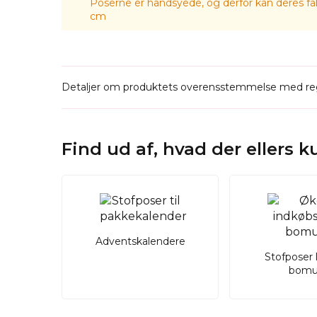
Poserne er håndsyede, og derfor kan deres fak
cm
Detaljer om produktets overensstemmelse med reg
Find ud af, hvad der ellers 
Adventskalendere
Stofposer 
bomu