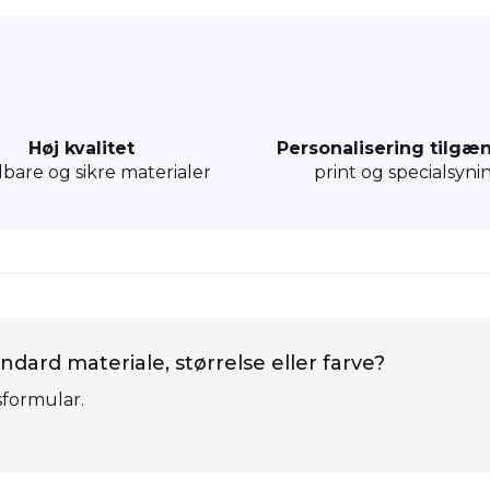
Høj kvalitet
Personalisering tilgæ
dbare og sikre materialer
print og specialsyni
ndard materiale, størrelse eller farve?
sformular.