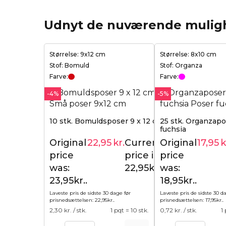
Udnyt de nuværende mulig
Størrelse: 9x12 cm
Størrelse: 8x10 cm
Stof: Bomuld
Stof: Organza
Farve:
Farve:
-4%
-5%
10 stk. Bomuldsposer 9 x 12 cm - rød
25 stk. Organzapo
fuchsia
Original
22,95
kr.
Current
Original
17,95
k
23,95
kr.
price
price is:
price
was:
22,95kr..
was:
23,95kr..
18,95kr..
Laveste pris de sidste 30 dage før
Laveste pris de sidste 30 d
prisnedsættelsen:
22,95
kr.
.
prisnedsættelsen:
17,95
kr.
.
2,30
kr. / stk.
1 pqt = 10 stk.
0,72
kr. / stk.
1