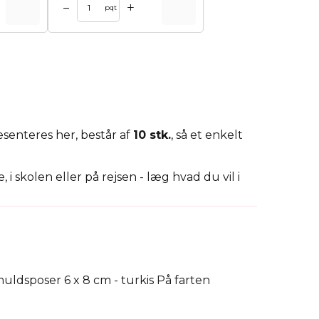
+
–
pqt
æsenteres her, består af
10 stk.
, så et enkelt
skolen eller på rejsen - læg hvad du vil i
mulighed, bedes du kontakte os, så kan vi