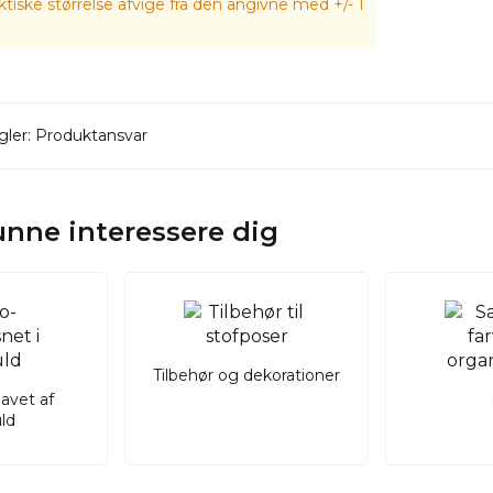
tiske størrelse afvige fra den angivne med +/- 1
ler: Produktansvar
kunne interessere dig
Tilbehør og dekorationer
lavet af
ld