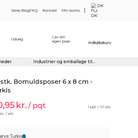
DK
Vores Blog
FAQ
Kontakt
Min konto
Lav din
Udsalg
egen pose
Indkøbskurv
gheder
Industrier og emballage til...
 stk. Bomuldsposer 6 x 8 cm -
rkis
0,95
kr.
/ pqt
1 pqt = 10 stk.
kr. / stk.
arve:
Turkis