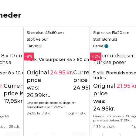
heder
Størrelse: 45x60 cm
Størrelse: 15x20 cm
Stof: Velour
Stof: Bomuld
Farve:
Farve:
-8%
-12%
1 stk. Velourposer 45 x 60 cm - sølv
Original
24,95
kr.
Current
ser 8 x 10 cm -
5 stk. Bomuldsposer
26,99
kr.
turkis
price
price is:
r.
Current
Original
21,95
kr
18,95
kr.
was:
24,95kr..
price is:
price
26,99kr..
17,95kr..
was:
Laveste pris de sidste 30 dage før
prisnedsættelsen:
24,95
kr.
.
24,95kr..
24,95
kr. / stk.
1 pqt = 1 stk.
age før
Laveste pris de sidste 30 dag
prisnedsættelsen:
21,95
kr.
.
 pqt = 25 stk.
4,39
kr. / stk.
1 