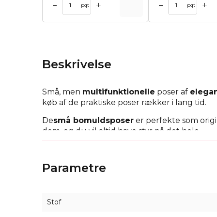
+
+
–
–
l kurv
Tilføj til kurv
Tilføj til 
pqt
pqt
Beskrivelse
Små, men
multifunktionelle
poser af
elega
køb af de praktiske poser rækker i lang tid.
De
små bomuldsposer
er perfekte som origi
dem, og du vil altid have styr på det hele.
På særlig anmodning kan vi producere trykte 
påføre dit logo direkte på materialet.
Parametre
Stof