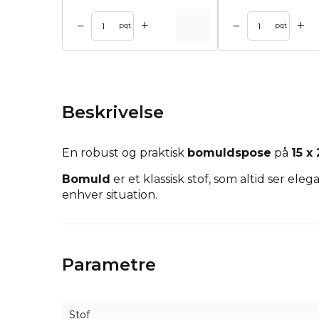
+
+
–
–
l kurv
Tilføj til kurv
Tilføj til 
pqt
pqt
Beskrivelse
En robust og praktisk
bomuldspose
på
15 x
Bomuld
er et klassisk stof, som altid ser e
enhver situation.
Du kan bruge dem derhjemme - de er perfekte 
poserne - brød, mel, svampe. Hvis du leder ef
stofposer i bomuld
, som altid ser godt ud.
Parametre
Stof