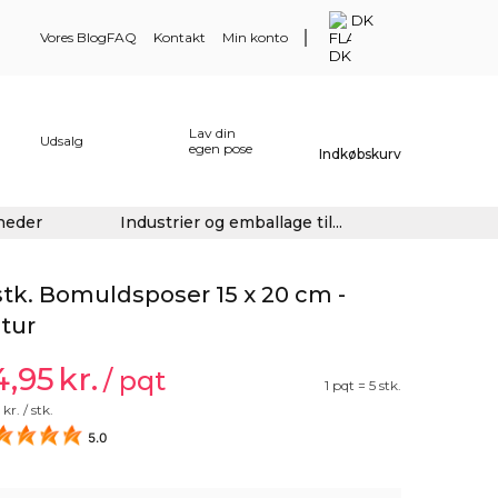
DK
Vores Blog
FAQ
Kontakt
Min konto
Lav din
Udsalg
egen pose
Indkøbskurv
gheder
Industrier og emballage til...
stk. Bomuldsposer 15 x 20 cm -
tur
4,95
kr.
/ pqt
1 pqt = 5 stk.
kr. / stk.
5.0