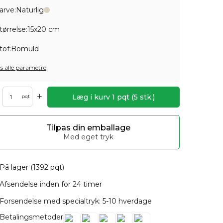
arve:
Naturlig
tørrelse:
15x20 cm
tof:
Bomuld
is alle parametre
+
Læg i kurv
1
pqt
(
5
stk.)
pqt
Tilpas din emballage
Med eget tryk
På lager (1392 pqt)
Afsendelse inden for 24 timer
Forsendelse med specialtryk: 5-10 hverdage
Betalingsmetoder