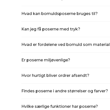
Poserne er lavet af 100 % bomuld, som gør dem sli
Hvad kan bomuldsposerne bruges til?
De er perfekte til opbevaring af kosmetik, tøj, sm
eller tørrede svampe.
Kan jeg få poserne med tryk?
Ja, vi tilbyder personligt tryk, f.eks. med dit firmanav
Hvad er fordelene ved bomuld som materia
Bomuld er holdbart, åndbart og nemt at vaske. Det er
Er poserne miljøvenlige?
Ja, vores poser er genanvendelige og fremstillet af n
Hvor hurtigt bliver ordrer afsendt?
Vi sender normalt din ordre inden for 24 timer efter
Findes poserne i andre størrelser og farver?
Ja, vi tilbyder et bredt udvalg af forskellige størr
Hvilke særlige funktioner har poserne?