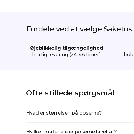
Fordele ved at vælge Saketos
Øjeblikkelig tilgængelighed
hurtig levering (24-48 timer)
- hol
5 stk. Bomuldsposer 15 x 20 
Ofte stillede spørgsmål
COT-1520-NAT-001
Hvad er størrelsen på poserne?
Hver pose måler 15 cm i bredden og 20 cm i højden, 
Hvilket materiale er poserne lavet af?