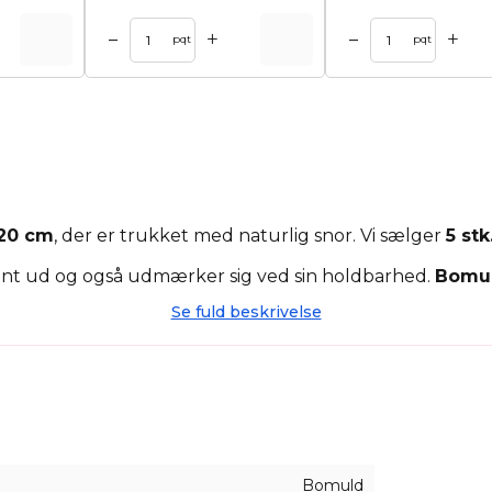
+
+
–
–
kurv
Tilføj til kurv
pqt
pqt
 20 cm
, der er trukket med naturlig snor. Vi sælger
5 stk
legant ud og også udmærker sig ved sin holdbarhed.
Bomu
Se fuld beskrivelse
til at organisere din kosmetik, dit tøj eller andre ting
ter en elegant emballage til en gave til en elsket eller 
Bomuld