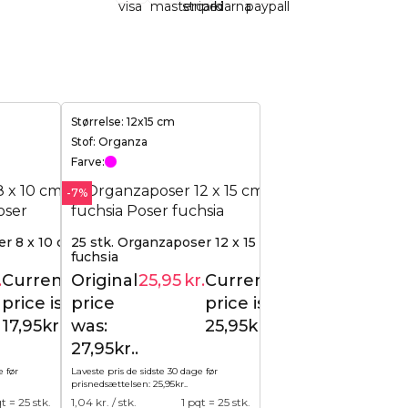
Størrelse: 12x15 cm
Stof: Organza
Farve:
-7%
r 8 x 10 cm -
25 stk. Organzaposer 12 x 15 cm -
fuchsia
.
Current
Original
25,95
kr.
Current
18,95
kr.
27,95
kr.
price is:
price
price is:
17,95kr..
was:
25,95kr..
27,95kr..
e før
Laveste pris de sidste 30 dage før
prisnedsættelsen:
25,95
kr.
.
qt = 25 stk.
1,04
kr. / stk.
1 pqt = 25 stk.