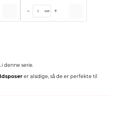
+
–
pqt
.
i denne serie.
ldsposer
er alsidige, så de er perfekte til
. Vores kunder opbevarer også fødevarer i
en forretningspartner, skal du vælge