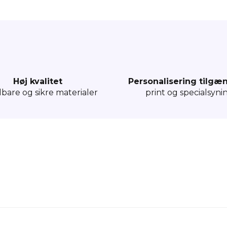
Høj kvalitet
Personalisering tilgæ
dbare og sikre materialer
print og specialsyni
cm - natur
hvilket gør dem alsidige og praktiske til mange formål.