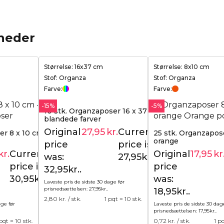
heder
Størrelse: 16x37 cm
Størrelse: 8x10 cm
Stof: Organza
Stof: Organza
Farve:
Farve:
-15%
-5%
10 stk. Organzaposer 16 x 37 cm -
blandede farver
Original
27,95
kr.
Current
er 8 x 10 cm - sort -
25 stk. Organzapose
32,95
kr.
orange
price
price is:
kr.
Current
Original
17,95
kr
32,95
kr.
was:
27,95kr..
price is:
price
32,95kr..
30,95kr..
was:
Laveste pris de sidste 30 dage før
prisnedsættelsen:
27,95
kr.
.
18,95kr..
2,80
kr. / stk.
1 pqt = 10 stk.
age før
Laveste pris de sidste 30 dag
prisnedsættelsen:
17,95
kr.
.
 pqt = 10 stk.
0,72
kr. / stk.
1 p