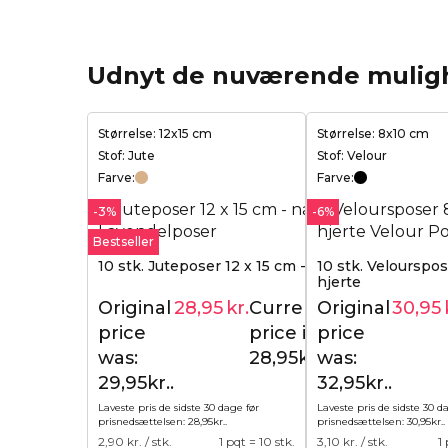
Udnyt de nuværende mulig
Størrelse: 12x15 cm
Størrelse: 8x10 cm
Stof: Jute
Stof: Velour
Farve:
Farve:
-3%
-6%
Bestseller
10 stk. Juteposer 12 x 15 cm - naturlig
10 stk. Velourspos
hjerte
Original
28,95
kr.
Current
Original
30,95
29,95
kr.
price
price is:
price
was:
28,95kr..
was:
29,95kr..
32,95kr..
Laveste pris de sidste 30 dage før
Laveste pris de sidste 30 d
prisnedsættelsen:
28,95
kr.
.
prisnedsættelsen:
30,95
kr.
.
2,90
kr. / stk.
1 pqt = 10 stk.
3,10
kr. / stk.
1