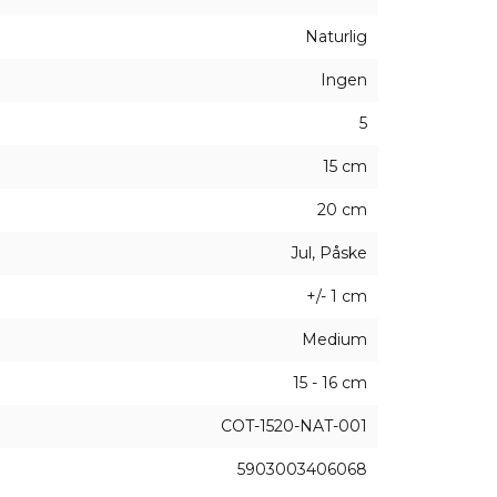
Naturlig
Ingen
5
15 cm
20 cm
Jul, Påske
+/- 1 cm
Medium
15 - 16 cm
COT-1520-NAT-001
5903003406068