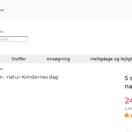
ere
ch
Stoffer
Ansøgning
Helligdage og lejli
tur
5 
na
2
4,99