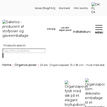
DK
Vores Blog
FAQ
Kontakt
Min konto
Lav din
Udsalg
egen pose
Indkøbskurv
MENU
Products search
Home
|
Organza-poser
|
25 stk. Organzaposer 13 x 18 cm - hvid med dobb