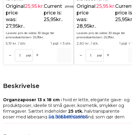
Original
25,95
kr.
Current
Original
25,95
kr.
Current
27,95
kr.
price
price is:
price
price is:
was:
25,95kr..
was:
25,95kr..
27,95kr..
28,95kr..
Laveste pris de sidste 30 dage før
Laveste pris de sidste 30 dage før
prisnedsættelsen:
25,95
kr.
.
prisnedsættelsen:
25,95
kr.
.
5,19
kr. / stk.
1 pqt = 5 stk.
2,60
kr. / stk.
1 pqt = 10
+
+
–
–
Tilføj til kurv
Tilføj til ku
pqt
pqt
Beskrivelse
Organzaposer 13 x 18 cm
i hvid er lette, elegante gave- og
produktposer, ideelle til små gaver, kosmetik, smykker og
firmagaver. Sættet indeholder
25 stk.
halvtransparente
Se fuld beskrivelse
poser med løbegang og dobbelt satinbånd, som gør dem
nemme at åbne og lukke. De egner sig både til private
lejligheder og til virksomheder, der ønsker en dekorativ og
fleksibel emballageløsning.