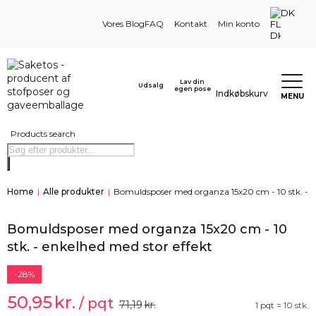
DK
Vores Blog
FAQ
Kontakt
Min konto
Lav din
Udsalg
egen pose
Indkøbskurv
MENU
Products search
Home
|
Alle produkter
|
Bomuldsposer med organza 15x20 cm - 10 stk. - e
Bomuldsposer med organza 15x20 cm - 10
stk. - enkelhed med stor effekt
-28%
50,95
kr.
/ pqt
71,19
kr.
1 pqt = 10 stk.