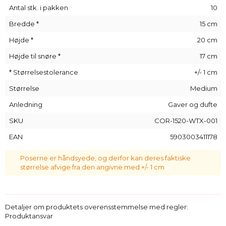
Materiale:
bomuld + organza
Antal stk. i pakken
10
Farve:
naturlig hvid
Bredde *
15 cm
Mål:
15 cm x 20 cm (17 cm anvendelig højde)
Lukning:
dobbelt satinsnøre
Højde *
20 cm
Pakning:
10 stk.
Højde til snøre *
17 cm
Størrelsestolerance:
±1 cm (håndsyet produkt)
* Størrelsestolerance
+/- 1 cm
Brug:
organza poser
til gaver, lavendel, stearinlys,
wellnessprodukter, smykker
Størrelse
Medium
Anledning
Gaver og dufte
Anvendelsesområder:
SKU
COR-1520-WTX-001
Hoteller og wellness
- eksklusiv indpakning af
velkomstpakker eller spa-sæt
EAN
5903003411178
Lys- og lavendelbutikker
- stilfuld præsentation af
naturlige produkter
Poserne er håndsyede, og derfor kan deres faktiske
Events og bryllupper
- som gaveposer eller takke-gaver
størrelse afvige fra den angivne med +/- 1 cm
Håndværk og små brands
- ideelle til produktpakker eller
gavesæt
B2B og detail
- klar til branding og videresalg
Detaljer om produktets overensstemmelse med regler:
Produktansvar
Mulighed for logotryk