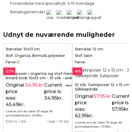
Forsendelse med specialtryk: 5-10 hverdage
Betalingsmetoder
Udnyt de nuværende muligheder
Størrelse: 10x13 cm
Størrelse: 12 cm
Stof: Organza, Bomuld, polyester
Stof: Satin
Farve:
Farve:
-23%
-8%
Gaveposer i organza og stof med
linned-look 10x13 cm - 10 stk - enkel
elegance i naturlig stil
10 stk. Satinposer 12 x 15 cm -
Original
34,95
kr.
Current
45,49
kr.
Slikkepinde
price
price is:
Original
57,95
kr.
Current
was:
34,95kr..
price
price is:
45,49kr..
was:
57,95kr..
Laveste pris de sidste 30 dage før
62,95kr..
prisnedsættelsen:
34,95
kr.
.
3,50
kr. / stk.
1 pqt = 10 stk.
Laveste pris de sidste 30 dage før
prisnedsættelsen:
57,95
kr.
.