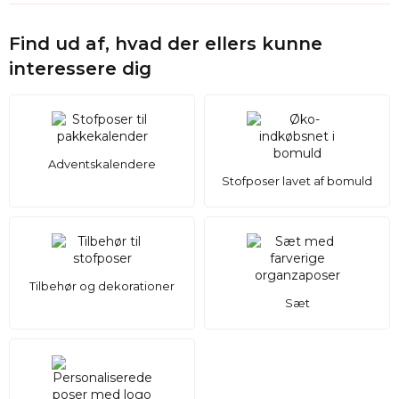
Som producent tilbyder vi
personlig tilpasning
- med dit
logo, grafik eller tekst. Velegnet til virksomheder, der ønsker
Find ud af, hvad der ellers kunne
at styrke deres brand gennem bæredygtig emballage
.
interessere dig
Vi håndterer både
engrosordrer
og mindre oplag.
Pakkestørrelse og salg:
Sælges i sæt med 10 poser
- oplagt til forhandlere,
småproducenter og events, hvor indpakningen er en del af
Adventskalendere
oplevelsen.
Stofposer lavet af bomuld
Tilbehør og dekorationer
Sæt