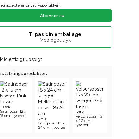
Jeg
accepterer privatlivspolitikken
.
Tilpas din emballage
Med eget tryk
Midlertidigt udsolgt
rstatningsprodukter:
10 stk.
Satinposer 12 x
5 stk.
15 cm - lyserød
Veloursposer 15
5 stk.
x 20 cm -
Satinposer 18 x
lyserød
24 cm - lyserød