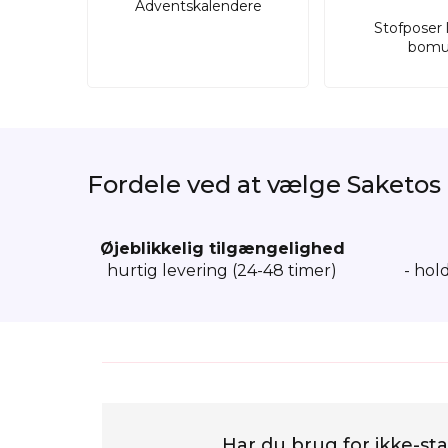
Adventskalendere
Stofposer 
bomu
Fordele ved at vælge Saketos
Øjeblikkelig tilgængelighed
hurtig levering (24-48 timer)
- hol
Har du brug for ikke-sta