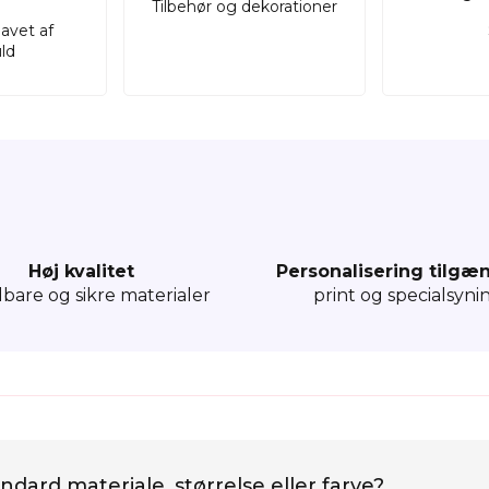
Tilbehør og dekorationer
lavet af
ld
Høj kvalitet
Personalisering tilgæ
dbare og sikre materialer
print og specialsyni
ndard materiale, størrelse eller farve?