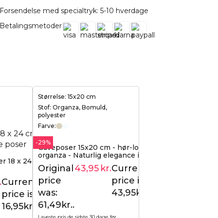
Forsendelse med specialtryk: 5-10 hverdage
Betalingsmetoder
Størrelse: 15x20 cm
Stof: Organza, Bomuld,
polyester
Farve:
-29%
Gaveposer 15x20 cm - hør-look med
organza - Naturlig elegance i moderne
r 18 x 24 cm -
form (10 stk.)
Original
43,95
kr.
Current
61,49
kr.
price
price is:
.
Current
17,95
kr.
was:
43,95kr..
price is:
61,49kr..
16,95kr..
Laveste pris de sidste 30 dage før