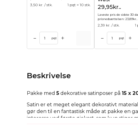
3,50
kr. / stk.
1 pqt = 10 stk.
29,95kr..
Laveste pris de sidste 30 d
prisnedsættelsen:
23,89
kr.
.
2,39
kr. / stk.
1
+
+
–
–
l kurv
Tilføj til kurv
Tilføj til 
pqt
pqt
Beskrivelse
Pakke med
5
dekorative satinposer på
15 x 2
Satin er et meget elegant dekorativt materia
gør den til en fantastisk måde at pakke en ga
interesse ved første øjekast, som kun stiger m
Vi tilbyder også muligheden for at personligg
har en interessant idé og ønsker at gøre den t