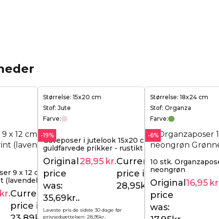
heder
Størrelse: 15x20 cm
Størrelse: 18x24 cm
Stof: Jute
Stof: Organza
Farve:
Farve:
-19%
-6%
Gaveposer i jutelook 15x20 cm med
guldfarvede prikker - rustikt og
elegant gaveindpakning
Original
28,95
kr.
Current
10 stk. Organzapose
35,69
kr.
neongrøn
price
price is:
ser 9 x 12 cm -
 (lavendel) / 2
Original
16,95
kr
was:
28,95kr..
kr.
Current
price
29,95
kr.
35,69kr..
price is:
was:
Laveste pris de sidste 30 dage før
23,89kr..
prisnedsættelsen:
28,95
kr.
.