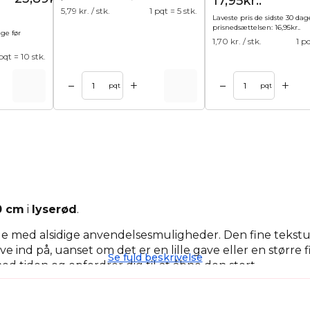
17,95kr..
5,79
kr. / stk.
1 pqt = 5 stk.
Laveste pris de sidste 30 dag
prisnedsættelsen:
16,95
kr.
.
age før
1,70
kr. / stk.
1 p
 pqt = 10 stk.
+
+
–
–
kurv
Tilføj til kurv
pqt
pqt
0 cm
i
lyserød
.
le med alsidige anvendelsesmuligheder. Den fine tekstur
ve ind på, uanset om det er en lille gave eller en større
Se fuld beskrivelse
ed tiden og opfordrer dig til at åbne den stort.
øre satinposer - vi kan lave mindeprint med dit firmanavn
il virkelighed, så tøv ikke - kontakt os og se vores mulig