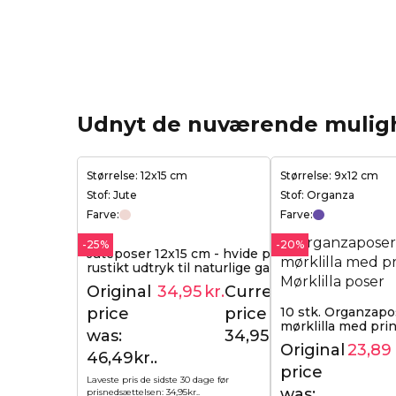
Udnyt de nuværende mulig
Størrelse: 12x15 cm
Størrelse: 9x12 cm
Stof: Jute
Stof: Organza
Farve:
Farve:
-25%
-20%
Juteposer 12x15 cm - hvide prikker &
rustikt udtryk til naturlige gaver
Original
34,95
kr.
Current
46,49
kr.
price
price is:
10 stk. Organzapo
mørklilla med print
was:
34,95kr..
Original
23,89
46,49kr..
price
Laveste pris de sidste 30 dage før
was:
prisnedsættelsen:
34,95
kr.
.