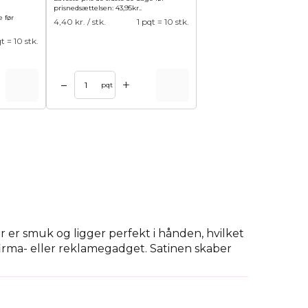
prisnedsættelsen:
43,95
kr.
.
e før
4,40
kr. / stk.
1 pqt = 10 stk.
qt = 10 stk.
+
–
pqt
 er smuk og ligger perfekt i hånden, hvilket
 firma- eller reklamegadget. Satinen skaber
 eller logo eller særlige ønsker, så hvis du
heder!