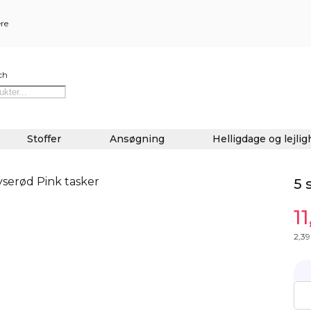
ere
ch
Stoffer
Ansøgning
Helligdage og lejli
5 
11
2,39