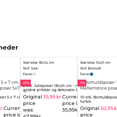
heder
Størrelse: 18x24 cm
Størrelse: 11x20 cm
Stof: Jute
Stof: Bomuld
Farve:
Farve:
-25%
-11%
5 stk. Juteposer 18x24 cm - med
gyldne prikker og dekorativ krave
Original
35,95
kr.
Current
ser 5 x 7 cm -
10 stk. Bomuldspose
47,99
kr.
turkis
price
price is:
r.
Current
Original
30,95
k
17,95
kr.
was:
35,95kr..
price is:
price
47,99kr..