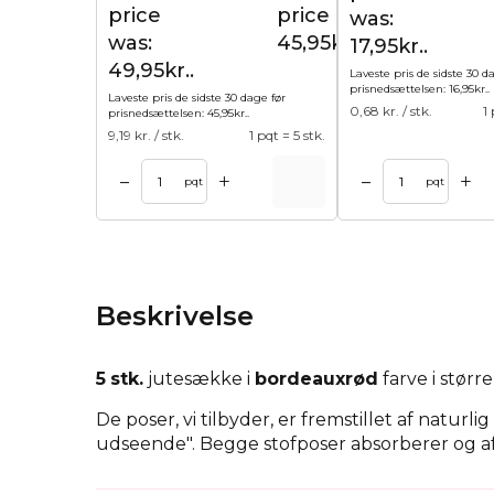
price
price is:
was:
was:
45,95kr..
17,95kr..
49,95kr..
Laveste pris de sidste 30 d
prisnedsættelsen:
16,95
kr.
.
Laveste pris de sidste 30 dage før
0,68
kr. / stk.
1
prisnedsættelsen:
45,95
kr.
.
9,19
kr. / stk.
1 pqt = 5 stk.
+
+
–
–
l kurv
Tilføj til kurv
Tilføj til 
pqt
pqt
Beskrivelse
5
stk.
jutesække i
bordeauxrød
farve i størr
De poser, vi tilbyder, er fremstillet af naturl
udseende". Begge stofposer absorberer og afg
Juteposer
passer godt sammen med naturlige