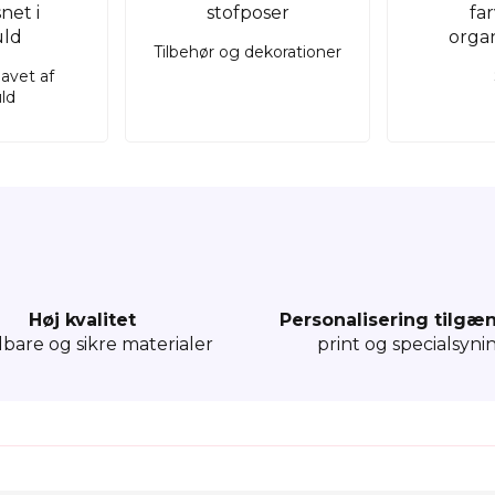
Tilbehør og dekorationer
lavet af
ld
Høj kvalitet
Personalisering tilgæ
dbare og sikre materialer
print og specialsyni