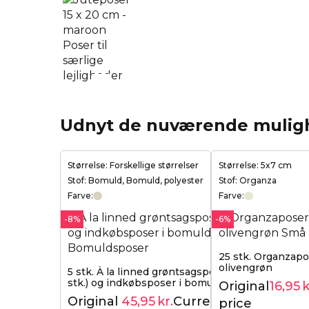
Udnyt de nuværende mulig
Størrelse: Forskellige størrelser
Størrelse: 5x7 cm
Stof: Bomuld, Bomuld, polyester
Stof: Organza
Farve:
Farve:
-8%
-6%
25 stk. Organzapo
olivengrøn
5 stk. À la linned grøntsagsposer (3
stk.) og indkøbsposer i bomuld (2 stk.).
Original
16,95
k
Original
45,95
kr.
Current
price
49,95
kr.