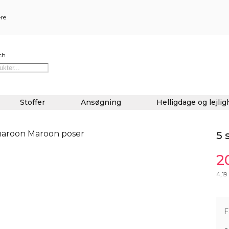
ere
ch
Stoffer
Ansøgning
Helligdage og lejli
5 
2
4,19
F