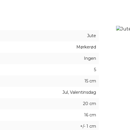
age-agtige fester og arrangementer med en landlig atm
ecielt farvede modeller i mange forskellige farver, så all
Jute
Mørkerød
Ingen
5
15 cm
Jul, Valentinsdag
20 cm
16 cm
+/- 1 cm