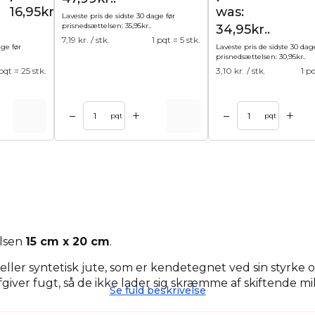
16,95kr..
was:
Laveste pris de sidste 30 dage før
prisnedsættelsen:
35,95
kr.
.
34,95kr..
7,19
kr. / stk.
1 pqt = 5 stk.
age før
Laveste pris de sidste 30 dag
prisnedsættelsen:
30,95
kr.
.
 pqt = 25 stk.
3,10
kr. / stk.
1 p
+
+
–
–
kurv
Tilføj til kurv
pqt
pqt
elsen
15 cm x 20 cm
.
ig eller syntetisk jute, som er kendetegnet ved sin styrke 
iver fugt, så de ikke lader sig skræmme af skiftende mil
Se fuld beskrivelse
 dekorationer, økologisk mad, naturlige dufte (f.eks. 