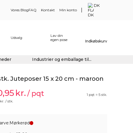
DK
Vores Blog
FAQ
Kontakt
Min konto
Lav din
Udsalg
egen pose
Indkøbskurv
gheder
Industrier og emballage til...
stk. Juteposer 15 x 20 cm - maroon
0,95
kr.
/ pqt
1 pqt = 5 stk.
kr. / stk.
arve:
Mørkerød