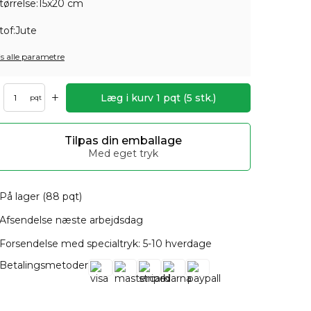
tørrelse:
15x20 cm
tof:
Jute
is alle parametre
+
Læg i kurv
1
pqt
(
5
stk.)
pqt
Tilpas din emballage
Med eget tryk
På lager (88 pqt)
Afsendelse næste arbejdsdag
Forsendelse med specialtryk: 5-10 hverdage
Betalingsmetoder