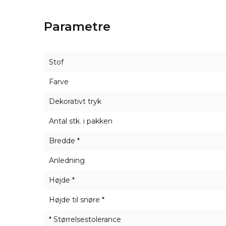
produkter, så de vil perfekt fremhæve vint
Parametre
Vores sortiment af
juteposer
omfatter også sp
Stof
Farve
Dekorativt tryk
Antal stk. i pakken
Bredde *
Anledning
Højde *
Højde til snøre *
* Størrelsestolerance