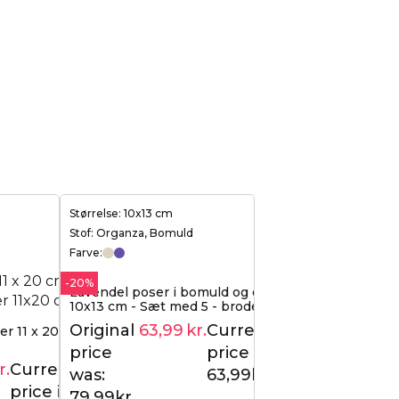
Størrelse: 10x13 cm
Stof: Organza, Bomuld
Farve:
-20%
Lavendel poser i bomuld og organza
10x13 cm - Sæt med 5 - broderet
elegance med duft af natur
Original
63,99
kr.
Current
r 11 x 20 cm -
79,99
kr.
price
price is:
r.
Current
34,95
kr.
was:
63,99kr..
price is:
79,99kr..