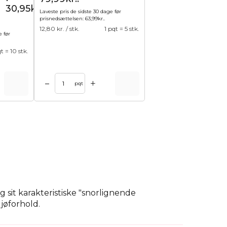
30,95kr..
Laveste pris de sidste 30 dage før
prisnedsættelsen:
63,99
kr.
.
12,80
kr. / stk.
1 pqt = 5 stk.
e før
qt = 10 stk.
+
–
pqt
og sit karakteristiske "snorlignende
jøforhold.
som lavendelpose) og andre økologiske