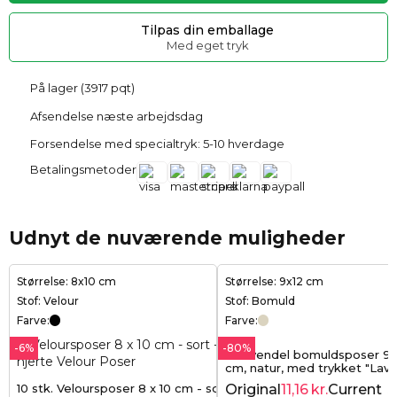
Tilpas din emballage
Med eget tryk
På lager (3917 pqt)
Afsendelse næste arbejdsdag
Forsendelse med specialtryk: 5-10 hverdage
Betalingsmetoder
Udnyt de nuværende muligheder
Størrelse: 8x10 cm
Størrelse: 9x12 cm
Stof: Velour
Stof: Bomuld
Farve:
Farve:
-6%
-80%
10 lavendel bomuldsposer 9 
cm, natur, med trykket "Lav
de Provence"
10 stk. Veloursposer 8 x 10 cm - sort
Original
11,16
kr.
Current
5