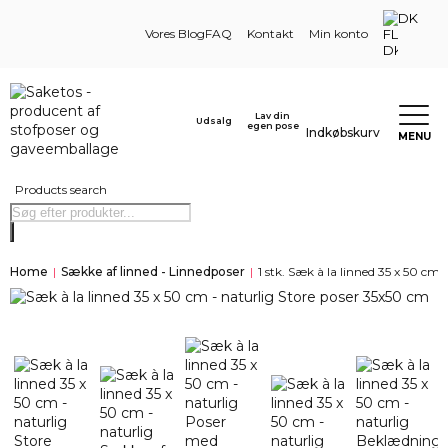
DK
Vores Blog
FAQ
Kontakt
Min konto
Lav din
Udsalg
egen pose
Indkøbskurv
MENU
Products search
Home
|
Sække af linned - Linnedposer
|
1 stk. Sæk à la linned 35 x 50 cm 