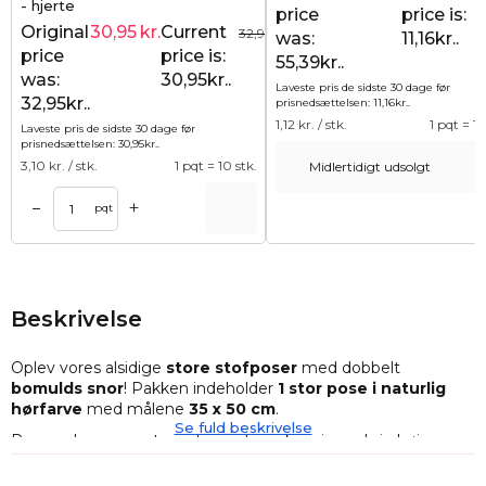
- hjerte
price
price is:
Original
30,95
kr.
Current
32,95
kr.
was:
11,16kr..
price
price is:
55,39kr..
was:
30,95kr..
Laveste pris de sidste 30 dage før
32,95kr..
prisnedsættelsen:
11,16
kr.
.
1,12
kr. / stk.
1 pqt = 10
Laveste pris de sidste 30 dage før
prisnedsættelsen:
30,95
kr.
.
3,10
kr. / stk.
1 pqt = 10 stk.
Midlertidigt udsolgt
+
–
Tilføj til kurv
Tilføj til ku
pqt
Beskrivelse
Oplev vores alsidige
store stofposer
med dobbelt
bomulds snor
! Pakken indeholder
1 stor pose i naturlig
hørfarve
med målene
35 x 50 cm
.
Se fuld beskrivelse
Posen, der præsenteres her, udmærker sig ved sin høje
kvalitet i forarbejdningen (solidt stof, stærke syninger) og sit
bemærkelsesværdige design. Stoffet er behageligt at røre