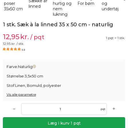
1 stk. Sæk à la linned 35 x 50 cm - naturlig
12,95
kr.
/ pqt
1 pqt = 1 stk.
12,95
kr. / stk.
5.0
Farve:
Naturlig
Størrelse:
3,5x50 cm
Stof:
Linen, Bomuld, polyester
Vis alle parametre
+
–
pqt
Læg i kurv
1
pqt