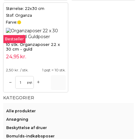
Størrelse: 22x30 cm
Stof: Organza
Farve:
Bestseller
10 stk. Organzaposer 22 x
30 cm - guld
24,95
kr.
2,50
kr. / stk.
1 pqt = 10 stk.
+
–
pqt
KATEGORIER
Alle produkter
Ansøgning
Beskyttelse af druer
Bomulds-indkøbsposer