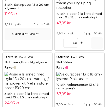
5 stk. Satinposer 15 x 20 cm
- lyserød
10 stk. Poser à la linned med
11,95
kr.
trykt 9 x 12 cm - naturlig /
thank you
47,95
kr.
2,39
kr. / stk.
1 pqt = 5 stk.
4,80
kr. / stk.
1 pqt = 10 stk.
Midlertidigt udsolgt
+
–
pqt
Størrelse: 15x20 cm
Størrelse: 13x18 cm
Stof: Linen, Bomuld, polyester
Stof: Velour
Farve:
Farve:
10 stk. Veloursposer 13 x 18
cm - lyserød
5 stk. Poser à la linned med
37,95
kr.
trykt 15 x 20 cm - naturlig /
hangover kit
24,95
kr.
3,80
kr. / stk.
1 pqt = 10 stk.