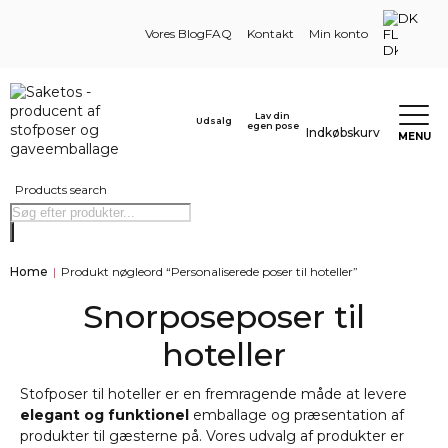
DK
Vores Blog
FAQ
Kontakt
Min konto
Lav din
Udsalg
egen pose
Indkøbskurv
MENU
Products search
Home
|
Produkt nøgleord “Personaliserede poser til hoteller”
Snorposeposer til
hoteller
Stofposer til hoteller er en fremragende måde at levere
elegant og funktionel
emballage og præsentation af
produkter til gæsterne på. Vores udvalg af produkter er