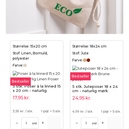
Størrelse: 15x20 cm
Størrelse: 18x24 cm
Stof: Linen, Bomuld,
Stof: Jute
polyester
Farve:
Farve:
Bestseller
Bestseller
5 stk. Poser à la linned 15
5 stk. Juteposer 18 x 24
x 20 cm - naturlig
cm - naturlig mørk
17,95
kr.
24,95
kr.
3,59
kr. / stk.
1 pqt = 5 stk.
4,99
kr. / stk.
1 pqt = 5 stk.
+
+
–
–
pqt
pqt