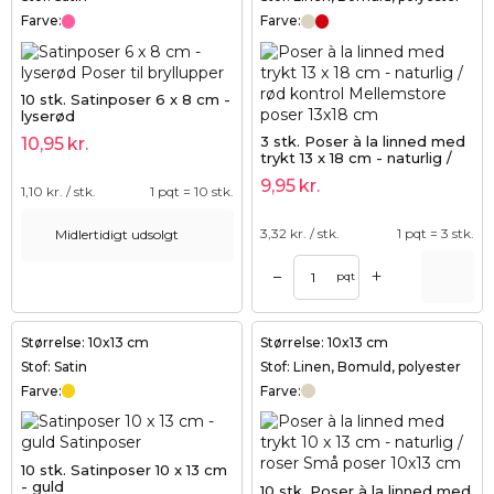
Farve:
Farve:
10 stk. Satinposer 6 x 8 cm -
lyserød
3 stk. Poser à la linned med
10,95
kr.
trykt 13 x 18 cm - naturlig /
rød kontrol
9,95
kr.
1,10
kr. / stk.
1 pqt = 10 stk.
3,32
kr. / stk.
1 pqt = 3 stk.
Midlertidigt udsolgt
+
–
pqt
Størrelse: 10x13 cm
Størrelse: 10x13 cm
Stof: Satin
Stof: Linen, Bomuld, polyester
Farve:
Farve:
10 stk. Satinposer 10 x 13 cm
- guld
10 stk. Poser à la linned med