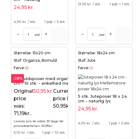
13,95
kr. / stk.
1 pqt = 1 stk.
24,95
kr.
4,99
kr. / stk.
1 pqt = 5 stk.
+
+
–
–
pqt
pqt
Størrelse: 15x20 cm
Størrelse: 18x24 cm
Stof: Organza, Bomuld
Stof: Jute
Farve:
Farve:
-28%
Bomuldsposer med organza 15x20
cm - 10 stk. - enkelhed med stor
effekt
Original
50,95
kr.
Current
71,19
kr.
5 stk. Juteposer 18 x 24
price
price is:
cm - naturlig lys
was:
50,95kr..
24,95
kr.
71,19kr..
Laveste pris de sidste 30 dage før
4,99
kr. / stk.
1 pqt = 5 stk.
prisnedsættelsen:
50,95
kr.
.
5,10
kr. / stk.
1 pqt = 10 stk.