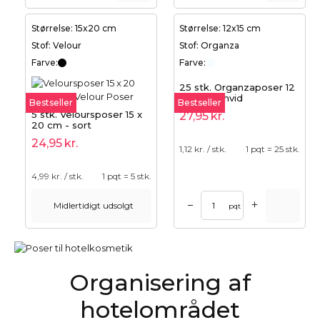
Størrelse: 15x20 cm
Størrelse: 12x15 cm
Stof: Velour
Stof: Organza
Farve:
Farve:
25 stk. Organzaposer 12
x 15 cm - hvid
Bestseller
Bestseller
5 stk. Veloursposer 15 x
27,95
kr.
20 cm - sort
24,95
kr.
1,12
kr. / stk.
1 pqt = 25 stk.
4,99
kr. / stk.
1 pqt = 5 stk.
+
–
Midlertidigt udsolgt
pqt
Organisering af
hotelområdet