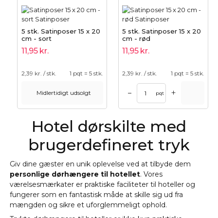
5 stk. Satinposer 15 x 20
5 stk. Satinposer 15 x 20
cm - sort
cm - rød
11,95
kr.
11,95
kr.
2,39
kr. / stk.
1 pqt = 5 stk.
2,39
kr. / stk.
1 pqt = 5 stk.
+
–
Midlertidigt udsolgt
pqt
Hotel dørskilte med
brugerdefineret tryk
Giv dine gæster en unik oplevelse ved at tilbyde dem
personlige dørhængere til hotellet
. Vores
værelsesmærkater er praktiske faciliteter til hoteller og
fungerer som en fantastisk måde at skille sig ud fra
mængden og sikre et uforglemmeligt ophold.