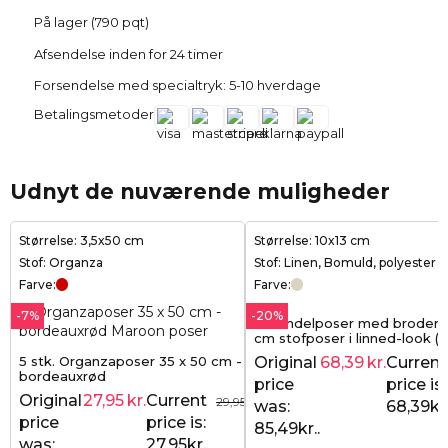
På lager (790 pqt)
Afsendelse inden for 24 timer
Forsendelse med specialtryk: 5-10 hverdage
Betalingsmetoder
Udnyt de nuværende muligheder
Størrelse: 3,5x50 cm
Størrelse: 10x13 cm
Stof: Organza
Stof: Linen, Bomuld, polyester
Farve:
Farve:
-7%
-20%
Lavendelposer med broderi -
cm stofposer i linned-look (10
naturlig charme og elegant f
5 stk. Organzaposer 35 x 50 cm -
Original
68,39
kr.
Current
bordeauxrød
price
price is:
Original
27,95
kr.
Current
29,95
kr.
was:
68,39kr.
price
price is:
85,49kr..
was:
27,95kr..