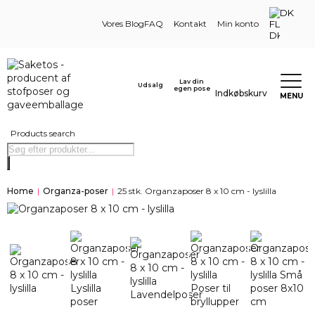
DK
Vores Blog
FAQ
Kontakt
Min konto
Lav din
Udsalg
egen pose
Indkøbskurv
MENU
Products search
Home
|
Organza-poser
|
25 stk. Organzaposer 8 x 10 cm - lyslilla