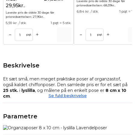
Laveste pris de sidste 30 dage før
29,95kr..
prisnedsættelsen:
68,39
kr.
.
6,84
kr. / stk.
1 pqt = 10
Laveste pris de sidste 30 dage før
prisnedsættelsen:
27,95
kr.
.
5,59
kr. / stk.
1 pqt = 5 stk.
+
+
–
–
Tilføj til kurv
Tilføj til ku
pqt
pqt
Beskrivelse
Et sæt små, men meget praktiske poser af organzastof,
også kaldet chiffonposer. Den samlede pris er for et sæt på
25
stk.
i
lyslilla
, og målene på en enkelt pose er
8 cm x 10
Se fuld beskrivelse
cm
.
Organza er et halvtransparent stof
med en meget luftig
struktur, som ikke kun ser elegant ud, men som også er
Parametre
meget robust, selv om det ser sådan ud. Poser af organza er
derfor en praktisk måde at opbevare små ting på i lang tid.
Dette sæt er det perfekte valg, hvis du leder efter en måde