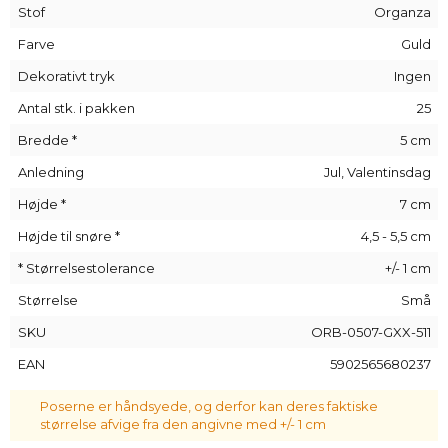
den åbnes, og opfordre dem til at pakke indholdet ud.
Stof
Organza
Organzaposer er et meget alsidigt tilbehør, der vil være
Farve
Guld
nyttigt i alle hjem.
Dekorativt tryk
Ingen
Antal stk. i pakken
25
Bredde *
5 cm
Anledning
Jul, Valentinsdag
Højde *
7 cm
Højde til snøre *
4,5 - 5,5 cm
* Størrelsestolerance
+/- 1 cm
Størrelse
Små
SKU
ORB-0507-GXX-511
EAN
5902565680237
Poserne er håndsyede, og derfor kan deres faktiske
størrelse afvige fra den angivne med +/- 1 cm