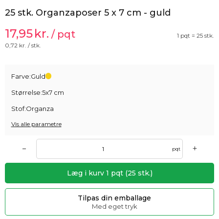
25 stk. Organzaposer 5 x 7 cm - guld
17,95
kr.
/ pqt
1 pqt = 25 stk.
0,72
kr. / stk.
Farve:
Guld
Størrelse:
5x7 cm
Stof:
Organza
Vis alle parametre
+
–
pqt
Læg i kurv
1
pqt
(
25
stk.)
Tilpas din emballage
Med eget tryk