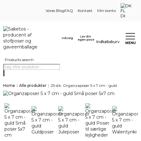
DK
Vores Blog
FAQ
Kontakt
Min konto
Lav din
Udsalg
egen pose
Indkøbskurv
MENU
Products search
Home
|
Alle produkter
|
25 stk. Organzaposer 5 x 7 cm - guld