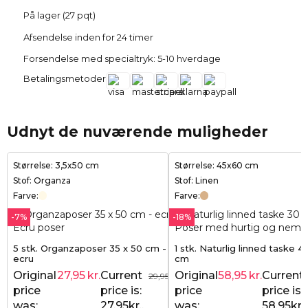
På lager (27 pqt)
Afsendelse inden for 24 timer
Forsendelse med specialtryk: 5-10 hverdage
Betalingsmetoder
Udnyt de nuværende muligheder
Størrelse: 3,5x50 cm
Størrelse: 45x60 cm
Stof: Organza
Stof: Linen
Farve:
Farve:
-7%
-18%
5 stk. Organzaposer 35 x 50 cm -
1 stk. Naturlig linned taske 4
ecru
cm
Original
27,95
kr.
Current
Original
58,95
kr.
Current
29,95
kr.
price
price is:
price
price is:
was:
27,95kr..
was:
58,95kr..