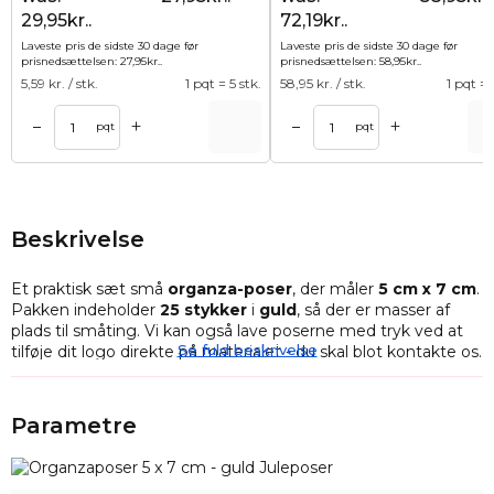
29,95kr..
72,19kr..
Laveste pris de sidste 30 dage før
Laveste pris de sidste 30 dage før
prisnedsættelsen:
27,95
kr.
.
prisnedsættelsen:
58,95
kr.
.
5,59
kr. / stk.
1 pqt = 5 stk.
58,95
kr. / stk.
1 pqt = 
+
+
–
–
Tilføj til kurv
Tilføj til ku
pqt
pqt
Beskrivelse
Et praktisk sæt små
organza-poser
, der måler
5 cm x 7 cm
.
Pakken indeholder
25 stykker
i
guld
, så der er masser af
plads til småting. Vi kan også lave poserne med tryk ved at
Se fuld beskrivelse
tilføje dit logo direkte på materialet - du skal blot kontakte os.
Dette sæt vil være meget nyttigt, hvis du har et stort antal
genstande, du skal sortere.
Organzaposer
fungerer perfekt
Parametre
som pakker til knapper, smykker eller møntsamlinger.
Organza-poser
er også gode til at pakke en lille gave ind i,
så modtageren kan afsløre hemmeligheden, allerede inden