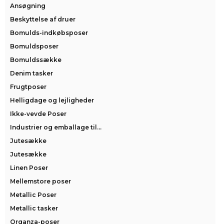
Ansøgning
Beskyttelse af druer
Bomulds-indkøbsposer
Bomuldsposer
Bomuldssække
Denim tasker
Frugtposer
Helligdage og lejligheder
Ikke-vevde Poser
Industrier og emballage til...
Jutesække
Jutesække
Linen Poser
Mellemstore poser
Metallic Poser
Metallic tasker
Organza-poser