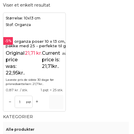
Viser et enkelt resultat
Størrelse: 10x13 cm
Stof: Organza
-5%
Lilla organza poser 10 x 13 cm,
pakke med 25 - perfekte til gaver
og smykker
Original
21,71
kr.
Current
22,95
kr.
price
price is:
was:
21,71kr..
22,95kr..
Laveste pris de sidste 30 dage før
prisnedsættelsen:
21,71
kr.
.
0,87
kr. / stk.
1 pqt = 25 stk.
+
–
pqt
KATEGORIER
Alle produkter