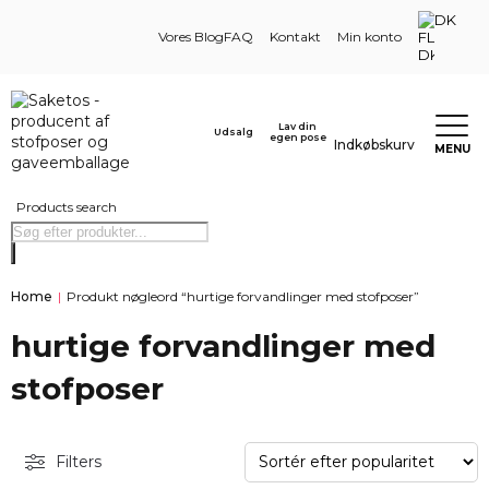
DK
Vores Blog
FAQ
Kontakt
Min konto
Lav din
Udsalg
egen pose
Indkøbskurv
MENU
Products search
Home
|
Produkt nøgleord “hurtige forvandlinger med stofposer”
hurtige forvandlinger med
stofposer
Filters