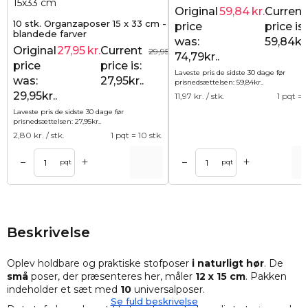
og elegant duftindpakning
Original
59,84
kr.
Current
10 stk. Organzaposer 15 x 33 cm -
price
price is:
blandede farver
was:
59,84kr.
Original
27,95
kr.
Current
29,95
kr.
74,79kr..
price
price is:
Laveste pris de sidste 30 dage før
was:
27,95kr..
prisnedsættelsen:
59,84
kr.
.
29,95kr..
11,97
kr. / stk.
1 pqt = 5
Laveste pris de sidste 30 dage før
prisnedsættelsen:
27,95
kr.
.
2,80
kr. / stk.
1 pqt = 10 stk.
+
+
–
–
Tilføj til kurv
Tilføj til ku
pqt
pqt
Beskrivelse
Oplev holdbare og praktiske stofposer
i naturligt hør
. De
små
poser, der præsenteres her, måler
12 x 15 cm
. Pakken
indeholder et sæt med
10
universalposer.
Se fuld beskrivelse