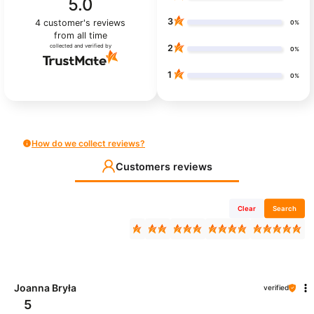
5.0
3
4
customer's reviews
0%
from all time
collected and verified by
2
0%
1
0%
How do we collect reviews?
Customers reviews
Clear
Search
Joanna Bryła
verified
5