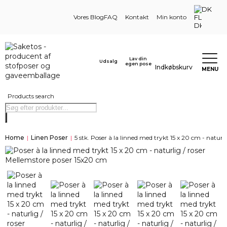
DK
Vores Blog
FAQ
Kontakt
Min konto
Lav din
Udsalg
egen pose
Indkøbskurv
MENU
Products search
Home
|
Linen Poser
|
5 stk. Poser à la linned med trykt 15 x 20 cm - naturli