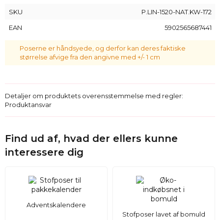
materiale, der efterligner hør - farve og tekstur/vævning
SKU
P.LIN-1520-NAT.KW-172
(bomuldsstof tilsat syntetiske fibre) og hørposer syet af
100% naturligt hør fra polsk produktion.
EAN
5902565687441
Poserne er håndsyede, og derfor kan deres faktiske
størrelse afvige fra den angivne med +/- 1 cm
Detaljer om produktets overensstemmelse med regler:
Produktansvar
Find ud af, hvad der ellers kunne
interessere dig
Adventskalendere
Stofposer lavet af bomuld