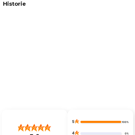
Historie
5
100%
4
0%