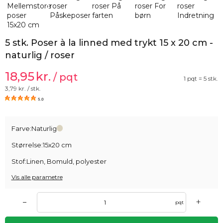
5 stk. Poser à la linned med trykt 15 x 20 cm -
naturlig / roser
18,95
kr.
/ pqt
1 pqt = 5 stk.
3,79
kr. / stk.
5.0
Farve:
Naturlig
Størrelse:
15x20 cm
Stof:
Linen, Bomuld, polyester
Vis alle parametre
+
–
pqt