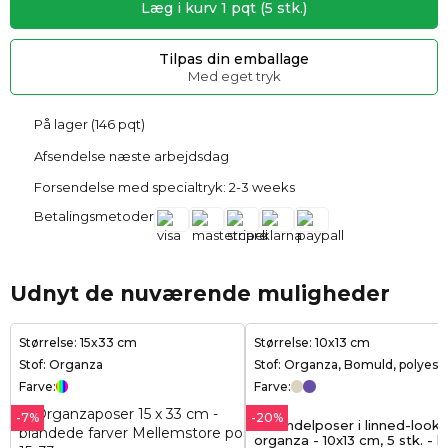
Læg i kurv
1
pqt
(
5
stk.)
Tilpas din emballage
Med eget tryk
På lager (146 pqt)
Afsendelse næste arbejdsdag
Forsendelse med specialtryk: 2-3 weeks
Betalingsmetoder
Udnyt de nuværende muligheder
Størrelse: 15x33 cm
Størrelse: 10x13 cm
Stof: Organza
Stof: Organza, Bomuld, polyest
Farve:
Farve:
-7%
-20%
Lavendelposer i linned-look
organza - 10x13 cm, 5 stk. - k