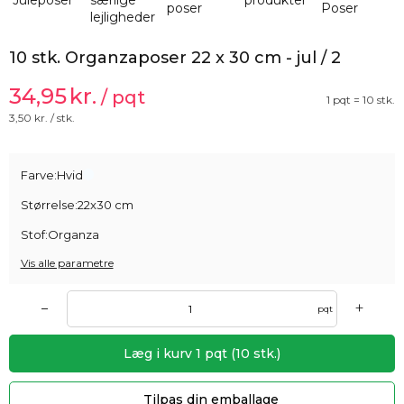
10 stk. Organzaposer 22 x 30 cm - jul / 2
34,95
kr.
/ pqt
1 pqt = 10 stk.
3,50
kr. / stk.
Farve:
Hvid
Størrelse:
22x30 cm
Stof:
Organza
Vis alle parametre
+
–
pqt
Læg i kurv
1
pqt
(
10
stk.)
Tilpas din emballage