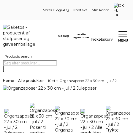
DK
Vores Blog
FAQ
Kontakt
Min konto
Lav din
Udsalg
egen pose
Indkøbskurv
MENU
Products search
Home
|
Alle produkter
|
10 stk. Organzaposer 22 x 30 cm - jul / 2