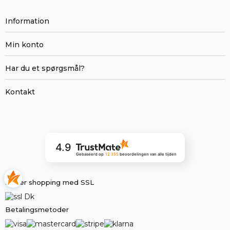
Information
Min konto
Har du et spørgsmål?
Kontakt
4.9
Gebaseerd op
12 355
beoordelingen
van alle tijden
Sikker shopping med SSL
Betalingsmetoder