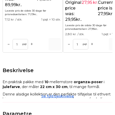
Original
27,95
kr.
Current
89,99kr..
price
price is:
Laveste pris de sidste 30 dage før
was:
27,95kr..
prisnedsættelsen:
71,19
kr.
.
29,95kr..
7,12
kr. / stk.
1 pqt = 10 stk.
Laveste pris de sidste 30 dage før
prisnedsættelsen:
27,95
kr.
.
2,80
kr. / stk.
1 pqt = 10
+
+
–
–
Tilføj til kurv
Tilføj til ku
pqt
pqt
Beskrivelse
En praktisk pakke med
10
mellemstore
organza-poser
i
julefarve
, der måler
22 cm x 30 cm
, til mange formål.
Denne alsidige kollektion er den perfekte tilføjelse til ethvert
Se fuld beskrivelse
hjem -
organzaposerne
kan bruges på mange forskellige
måder, og antallet af dele i pakken holder i lang tid. Poserne
gør det meget nemmere at sortere varer, og det er ikke det
Parametre
eneste, de kan bruges til.