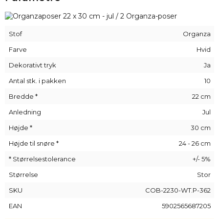
Organza-poserne kan også bruges til mange forskellige
lejligheder, hvad enten det er en familiegave eller officielle
firmagaver og gadgets.
Stof
Organza
Organza
er et meget diskret materiale, der passer til enhver
Farve
Hvid
lejlighed - det er simpelthen en smart idé med snesevis af
anvendelsesmuligheder.
Dekorativt tryk
Ja
Vi kan også trykke dit logo direkte på posen - du skal blot
Antal stk. i pakken
10
kontakte os.
Bredde *
22 cm
Anledning
Jul
Højde *
30 cm
Højde til snøre *
24 - 26 cm
* Størrelsestolerance
+/- 5%
Størrelse
Stor
SKU
COB-2230-WT.P-362
EAN
5902565687205