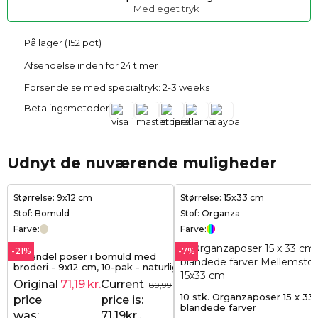
Med eget tryk
På lager (152 pqt)
Afsendelse inden for 24 timer
Forsendelse med specialtryk: 2-3 weeks
Betalingsmetoder
Udnyt de nuværende muligheder
Størrelse: 9x12 cm
Størrelse: 15x33 cm
Stof: Bomuld
Stof: Organza
Farve:
Farve:
-21%
-7%
Lavendel poser i bomuld med
broderi - 9x12 cm, 10-pak - naturlig
duft og nordisk elegance
Original
71,19
kr.
Current
89,99
kr.
10 stk. Organzaposer 15 x 33
price
price is:
blandede farver
was:
71,19kr..