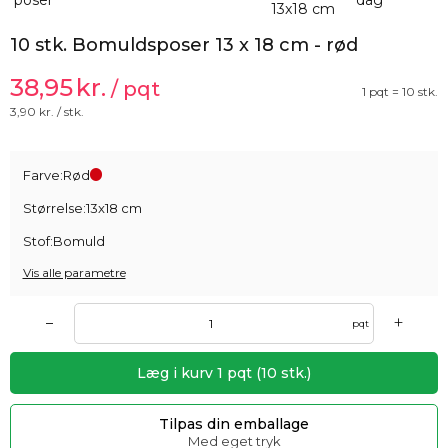
10 stk. Bomuldsposer 13 x 18 cm - rød
38,95
kr.
/ pqt
1 pqt = 10 stk.
3,90
kr. / stk.
Farve:
Rød
Størrelse:
13x18 cm
Stof:
Bomuld
Vis alle parametre
+
–
pqt
Læg i kurv
1
pqt
(
10
stk.)
Tilpas din emballage
Med eget tryk