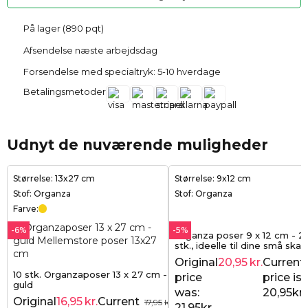
På lager (890 pqt)
Afsendelse næste arbejdsdag
Forsendelse med specialtryk: 5-10 hverdage
Betalingsmetoder
Udnyt de nuværende muligheder
Størrelse: 13x27 cm
Størrelse: 9x12 cm
Stof: Organza
Stof: Organza
Farve:
-6%
-5%
Organza poser 9 x 12 cm - 25 
stk., ideelle til dine små ska
småting
Original
20,95
kr.
Current
10 stk. Organzaposer 13 x 27 cm -
price
price is:
guld
was:
20,95kr..
Original
16,95
kr.
Current
17,95
kr.
21,95kr..