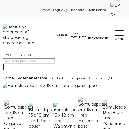
DK
Vores Blog
FAQ
Kontakt
Min konto
Lav din
Udsalg
egen pose
Indkøbskurv
MENU
Products search
Home
|
Poser efter farve
|
10 stk. Bomuldsposer 13 x 18 cm - rød