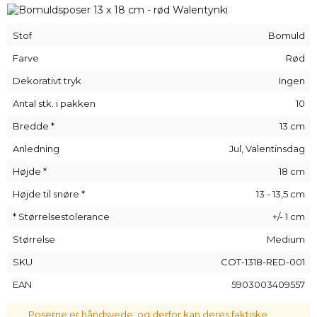
- afhængigt af situationen.
Disse poser er perfekte som dejlig gaveindpakning, men kan
Stof
Bomuld
også bruges som emballage til kosmetik, smykker eller
stearinlys.
Bomuldsposer
er også populære blandt
Farve
Rød
virksomheder, der søger original emballage til
Dekorativt tryk
Ingen
forretningsgaver.
Antal stk. i pakken
10
Vent ikke længere, og bestil dine robuste og elegante
bomuldsposer
i dag!
Bredde *
13 cm
Anledning
Jul, Valentinsdag
Højde *
18 cm
Højde til snøre *
13 - 13,5 cm
* Størrelsestolerance
+/- 1 cm
Størrelse
Medium
SKU
COT-1318-RED-001
EAN
5903003409557
Poserne er håndsyede, og derfor kan deres faktiske