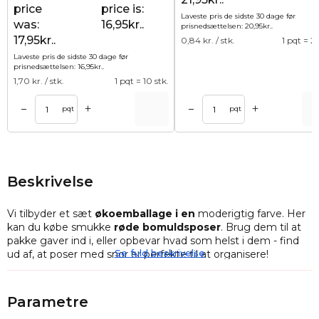
price
price is:
Laveste pris de sidste 30 dage før
was:
16,95kr..
prisnedsættelsen:
20,95
kr.
.
17,95kr..
0,84
kr. / stk.
1 pqt = 25
Laveste pris de sidste 30 dage før
prisnedsættelsen:
16,95
kr.
.
1,70
kr. / stk.
1 pqt = 10 stk.
+
+
–
–
Tilføj til kurv
Tilføj til ku
pqt
pqt
Beskrivelse
Vi tilbyder et sæt
økoemballage i en
moderigtig farve. Her
kan du købe smukke
røde bomuldsposer
. Brug dem til at
pakke gaver ind i, eller opbevar hvad som helst i dem - find
Se fuld beskrivelse
ud af, at poser med snor er perfekte til at organisere!
En samling af
10 poser af originalt bomuldsmateriale
i
størrelsen
13 x 18 cm
, hvis
røde farve
passer perfekt til
Parametre
næsten alle situationer. Det sæt, vi tilbyder, er alsidigt, da det
gør det muligt at bruge poserne på mange forskellige måder