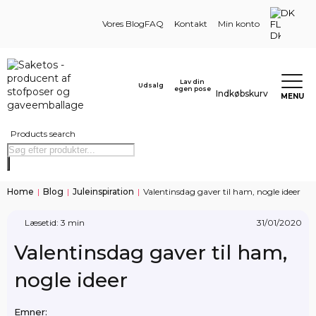
DK
Vores Blog
FAQ
Kontakt
Min konto
Lav din
Udsalg
egen pose
Indkøbskurv
MENU
Products search
Home
|
Blog
|
Juleinspiration
|
Valentinsdag gaver til ham, nogle ideer
Læsetid: 3 min
31/01/2020
Valentinsdag gaver til ham,
nogle ideer
Emner: