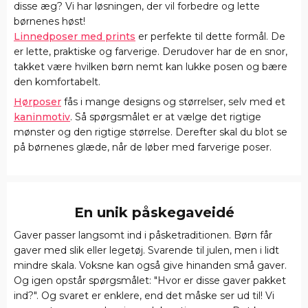
disse æg? Vi har løsningen, der vil forbedre og lette
børnenes høst!
Linnedposer med prints
er perfekte til dette formål. De
er lette, praktiske og farverige. Derudover har de en snor,
takket være hvilken børn nemt kan lukke posen og bære
den komfortabelt.
Hørposer
fås i mange designs og størrelser, selv med et
kaninmotiv
. Så spørgsmålet er at vælge det rigtige
mønster og den rigtige størrelse. Derefter skal du blot se
på børnenes glæde, når de løber med farverige poser.
En unik påskegaveidé
Gaver passer langsomt ind i påsketraditionen. Børn får
gaver med slik eller legetøj. Svarende til julen, men i lidt
mindre skala. Voksne kan også give hinanden små gaver.
Og igen opstår spørgsmålet: "Hvor er disse gaver pakket
ind?". Og svaret er enklere, end det måske ser ud til! Vi