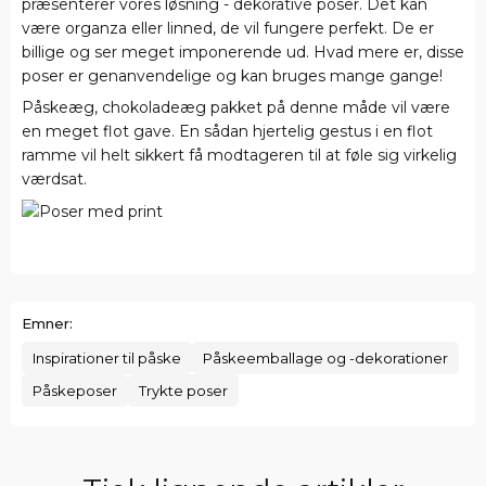
præsenterer vores løsning - dekorative poser. Det kan
være organza eller linned, de vil fungere perfekt. De er
billige og ser meget imponerende ud. Hvad mere er, disse
poser er genanvendelige og kan bruges mange gange!
Påskeæg, chokoladeæg pakket på denne måde vil være
en meget flot gave. En sådan hjertelig gestus i en flot
ramme vil helt sikkert få modtageren til at føle sig virkelig
værdsat.
Emner:
Inspirationer til påske
Påskeemballage og -dekorationer
Påskeposer
Trykte poser