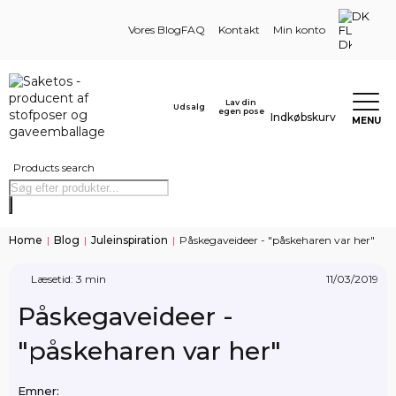
DK
Vores Blog
FAQ
Kontakt
Min konto
Lav din
Udsalg
egen pose
Indkøbskurv
MENU
Products search
Home
|
Blog
|
Juleinspiration
|
Påskegaveideer - "påskeharen var her"
Læsetid: 3 min
11/03/2019
Påskegaveideer -
"påskeharen var her"
Emner: