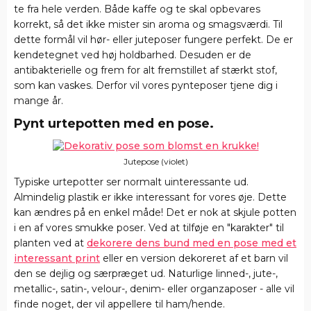
te fra hele verden. Både kaffe og te skal opbevares
korrekt, så det ikke mister sin aroma og smagsværdi. Til
dette formål vil hør- eller juteposer fungere perfekt. De er
kendetegnet ved høj holdbarhed. Desuden er de
antibakterielle og frem for alt fremstillet af stærkt stof,
som kan vaskes. Derfor vil vores pynteposer tjene dig i
mange år.
Pynt urtepotten med en pose.
Jutepose (violet)
Typiske urtepotter ser normalt uinteressante ud.
Almindelig plastik er ikke interessant for vores øje. Dette
kan ændres på en enkel måde! Det er nok at skjule potten
i en af vores smukke poser. Ved at tilføje en "karakter" til
planten ved at
dekorere dens bund med en pose med et
interessant print
eller en version dekoreret af et barn vil
den se dejlig og særpræget ud. Naturlige linned-, jute-,
metallic-, satin-, velour-, denim- eller organzaposer - alle vil
finde noget, der vil appellere til ham/hende.