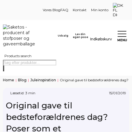
DK
Vores Blog
FAQ
Kontakt
Min konto
Lav din
Udsalg
egen pose
Indkøbskurv
MENU
Products search
Home
|
Blog
|
Juleinspiration
|
Original gave til bedsteforældrenes dag? 
Læsetid: 3 min
15/01/2019
Original gave til
bedsteforældrenes dag?
Poser som et