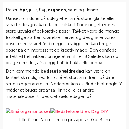
Poser i
hør
, jute, fløjl,
organza
, satin og denim ...
Uanset om du er på udkig efter små, store, glatte eller
smarte designs, kan du helt sikkert finde noget i vores
store udvalg af dekorative poser. Takket være de mange
forskellige stoffer, størrelser, farver og designs er vores
poser med snørebånd meget alsidige. Du kan bruge
poser på en interessant og kreativ måde. Den opnåede
effekt vil helt sikkert bringe et smil frem! Således kan du
bruge dem frit, afhængigt af det aktuelle behov.
Den kommende
bedsteforældredag
kan være en
fantastisk mulighed for at få et stort smil frem på dine
slægtninges ansigter. Nedenfor kan du finde blot nogle få
måder at bruge organza-, linned- eller andre
materialeposer til bedsteforældredagen på.
Lille figur - 7 cm, i en organzapose 10 x 13 cm