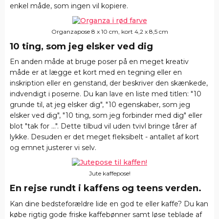
enkel måde, som ingen vil kopiere.
Organzapose 8 x 10 cm, kort 4,2 x 8,5 cm
10 ting, som jeg elsker ved dig
En anden måde at bruge poser på en meget kreativ
måde er at lægge et kort med en tegning eller en
inskription eller en genstand, der beskriver den skænkede,
indvendigt i poserne. Du kan lave en liste med titlen: "10
grunde til, at jeg elsker dig", "10 egenskaber, som jeg
elsker ved dig", "10 ting, som jeg forbinder med dig" eller
blot "tak for ...". Dette tilbud vil uden tvivl bringe tårer af
lykke. Desuden er det meget fleksibelt - antallet af kort
og emnet justerer vi selv.
Jute kaffepose!
En rejse rundt i kaffens og teens verden.
Kan dine bedsteforældre lide en god te eller kaffe? Du kan
købe rigtig gode friske kaffebønner samt løse teblade af