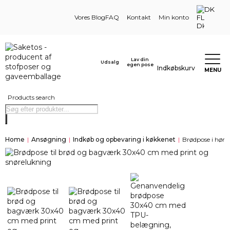
DK
Vores Blog
FAQ
Kontakt
Min konto
Lav din
Udsalg
egen pose
Indkøbskurv
MENU
Products search
Home
|
Ansøgning
|
Indkøb og opbevaring i køkkenet
|
Brødpose i hør