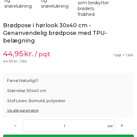
Brødpose i hørlook 30x40 cm -
Genanvendelig brødpose med TPU-
belægning
44,95
kr.
/ pqt
1 pqt = 1 stk.
44,95
kr. / stk.
Farve:
Naturlig
Størrelse:
30x40 cm
Stof:
Linen, Bomuld, polyester
Vis alle parametre
+
–
pqt