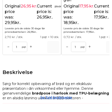
grøn
Original
26,95
kr.
Current
Original
17,95
kr.
Current
29,95
kr.
price
price is:
price
price is:
was:
26,95kr..
was:
17,95kr..
29,95kr..
18,95kr..
Laveste pris de sidste 30 dage før
Laveste pris de sidste 30 dage før
prisnedsættelsen:
26,95
kr.
.
prisnedsættelsen:
17,95
kr.
.
2,70
kr. / stk.
1 pqt = 10 stk.
0,72
kr. / stk.
1 pqt = 25
+
+
–
–
Tilføj til kurv
Tilføj til ku
pqt
pqt
Beskrivelse
Sørg for korrekt opbevaring af brød og en eksklusiv
præsentation i din virksomhed eller hjemme. Denne
genanvendelige
brødpose i hørlook med TPU-belægning
Se fuld beskrivelse
er en alsidig løsning udviklet til B2B-sektoren -
håndværksbagerier, hoteller og HoReCa-branchen - samt til
bevidste forbrugere, der ønsker kompromisløs funktionalitet,