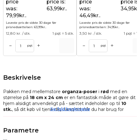
price
price is:
price
price is:
was:
63,99kr..
was:
34,95kr.
79,99kr..
46,49kr..
Laveste pris de sidste 30 dage før
Laveste pris de sidste 30 dage før
prisnedsættelsen:
63,99
kr.
.
prisnedsættelsen:
34,95
kr.
.
12,80
kr. / stk.
1 pqt = 5 stk.
3,50
kr. / stk.
1 pqt = 10
+
+
–
–
Tilføj til kurv
Tilføj til ku
pqt
pqt
Beskrivelse
Pakken med mellemstore
organza-poser
i
rød
med en
størrelse på
18 cm x 24 cm
er en fantastisk måde at gøre dit
hjem alsidigt anvendeligt på - sættet indeholder op til
10
Se fuld beskrivelse
stk.
, så dit køb vil tjene dig i lang tid, når du har brug for
ekstra plads til ting.
Organza-poser
kan hjælpe med at pakke gaver eller
Parametre
souvenirs som slik, kosmetik og parfume elegant ind, de kan
også rydde op i småting som f.eks. tråde og knapper, og de