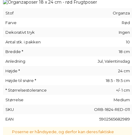
forhindrer også, at dine dyrebare smykker bliver væk - kort
sagt, de kan bruges i ethvert hjem og på ethvert sted, og
Stof
Organza
deres anvendelsesmuligheder begrænses kun af din fantasi!
Vi kan også lave trykte poser ved at tilføje dit logo direkte på
Farve
Rød
materialet - du skal blot kontakte os.
Dekorativt tryk
Ingen
Antal stk. i pakken
10
Bredde *
18 cm
Anledning
Jul, Valentinsdag
Højde *
24 cm
Højde til snøre *
18.5 - 19.5 cm
* Størrelsestolerance
+/- 1 cm
Størrelse
Medium
SKU
ORB-1824-RED-011
EAN
5902565682989
Poserne er håndsyede, og derfor kan deres faktiske