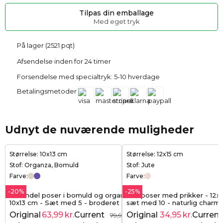
Tilpas din emballage
Med eget tryk
På lager (2521 pqt)
Afsendelse inden for 24 timer
Forsendelse med specialtryk: 5-10 hverdage
Betalingsmetoder
Udnyt de nuværende muligheder
Størrelse: 10x13 cm
Størrelse: 12x15 cm
Stof: Organza, Bomuld
Stof: Jute
Farve:
Farve:
-20%
-25%
Lavendel poser i bomuld og organza
Juteposer med prikker - 12x1
10x13 cm - Sæt med 5 - broderet
sæt med 10 - naturlig charm
elegance med duft af natur
strejf af glimmer
Original
63,99
kr.
Current
Original
34,95
kr.
Current
79,99
kr.