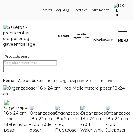
DK
Vores Blog
FAQ
Kontakt
Min konto
Lav din
Udsalg
egen pose
Indkøbskurv
MENU
Products search
Home
|
Alle produkter
|
10 stk. Organzaposer 18 x 24 cm - rød