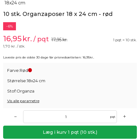
10 stk. Organzaposer 18 x 24 cm - rød
-6%
16,95
kr.
/ pqt
17,95
kr.
1 pqt = 10 stk.
1,70
kr. / stk.
Laveste pris de sidste 30 dage før prisnedsættelsen:
16,95
kr.
.
Farve:
Rød
Størrelse:
18x24 cm
Stof:
Organza
Vis alle parametre
+
–
pqt
Læg i kurv
1
pqt
(
10
stk.)