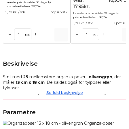
was:
16,95kr..
Laveste pris de sidste 30 dage før
17,95kr..
prisnedsættelsen:
28,95
kr.
.
5,79
kr. / stk.
1 pqt = 5 stk.
Laveste pris de sidste 30 dage før
prisnedsættelsen:
16,95
kr.
.
1,70
kr. / stk.
1 pqt = 10
+
+
–
–
Tilføj til kurv
Tilføj til ku
pqt
pqt
Beskrivelse
Sæt med
25
mellemstore organza-poser i
olivengrøn
, der
måler
13 cm x 18 cm
. De kaldes også for tylposer eller
tylposer.
Se fuld beskrivelse
Organza er et elegant materiale
, der stammer fra
Turkestan - en region i Asien. Den er meget stilfuld, men
alligevel luftig og delikat. Dens alsidige udseende og fine
Parametre
gennemsigtighed gør den velegnet til enhver situation.
Disse alsidige
poser
kan bruges til at opbevare alle slags
ting: smykker, mønter og knapper, men også stearinlys eller