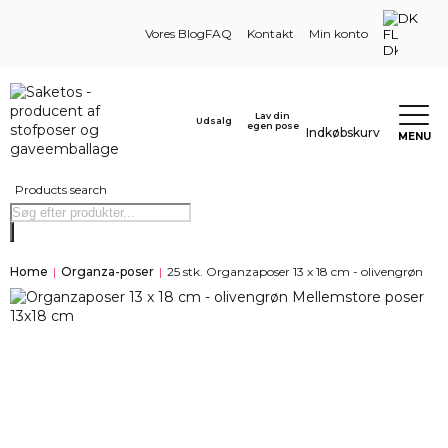
DK
Vores Blog
FAQ
Kontakt
Min konto
Lav din
Udsalg
egen pose
Indkøbskurv
MENU
Products search
Home
|
Organza-poser
|
25 stk. Organzaposer 13 x 18 cm - olivengrøn