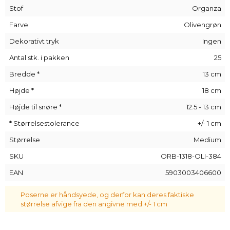
parfumeflasker. Den fungerer også lige så godt som en
Stof
Organza
beholder til at lægge blomsterblade eller duftkugler i.
Farve
Olivengrøn
Organza
er også ideelt til indpakning af små gaver og
souvenirs: det pakker dem ind på en stilfuld måde og afslører
Dekorativt tryk
Ingen
også en lille smule af hemmeligheden, selv før de åbnes, da
Antal stk. i pakken
25
det er lidt gennemsigtigt.
Bredde *
13 cm
Højde *
18 cm
Højde til snøre *
12.5 - 13 cm
* Størrelsestolerance
+/- 1 cm
Størrelse
Medium
SKU
ORB-1318-OLI-384
EAN
5903003406600
Poserne er håndsyede, og derfor kan deres faktiske
størrelse afvige fra den angivne med +/- 1 cm