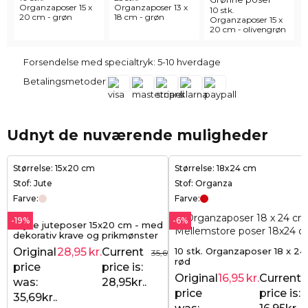
Organzaposer 15 x
Organzaposer 13 x
10 stk.
20 cm - grøn
18 cm - grøn
Organzaposer 15 x
20 cm - olivengrøn
Forsendelse med specialtryk: 5-10 hverdage
Betalingsmetoder
Udnyt de nuværende muligheder
Størrelse: 15x20 cm
Størrelse: 18x24 cm
Stof: Jute
Stof: Organza
Farve:
Farve:
-19%
-6%
5 lyse juteposer 15x20 cm - med
dekorativ krave og prikmønster
10 stk. Organzaposer 18 x 24
Original
28,95
kr.
Current
35,69
kr.
rød
price
price is:
Original
16,95
kr.
Current
was:
28,95kr..
price
price is:
35,69kr..