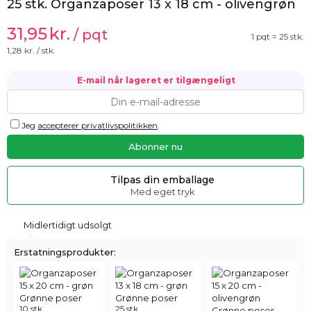
25 stk. Organzaposer 13 x 18 cm - olivengrøn
31,95
kr.
/ pqt
1 pqt = 25 stk.
1,28
kr. / stk.
E-mail når lageret er tilgængeligt
Jeg
accepterer privatlivspolitikken
.
Tilpas din emballage
Med eget tryk
Midlertidigt udsolgt
Erstatningsprodukter:
10 stk.
25 stk.