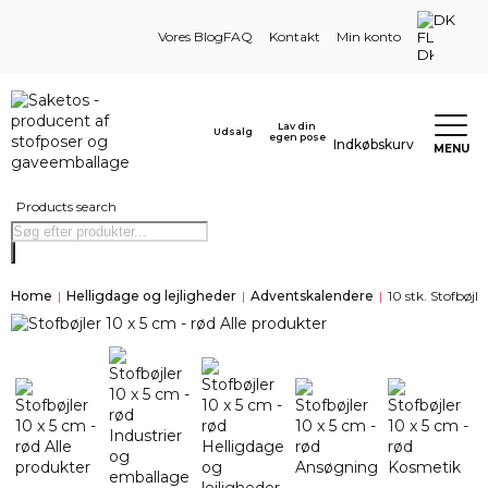
DK
Vores Blog
FAQ
Kontakt
Min konto
Lav din
Udsalg
egen pose
Indkøbskurv
MENU
Products search
Home
|
Helligdage og lejligheder
|
Adventskalendere
|
10 stk. Stofbøjle