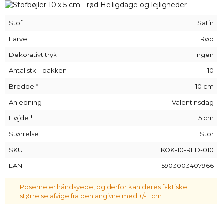
Bestil disse
originale sløjfer
i dag, og skab originale
kompositioner med stofposer!
Stof
Satin
Farve
Rød
Dekorativt tryk
Ingen
Antal stk. i pakken
10
Bredde *
10 cm
Anledning
Valentinsdag
Højde *
5 cm
Størrelse
Stor
SKU
KOK-10-RED-010
EAN
5903003407966
Poserne er håndsyede, og derfor kan deres faktiske
størrelse afvige fra den angivne med +/- 1 cm