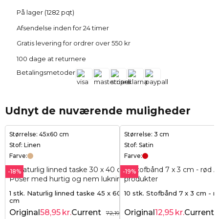
På lager (1282 pqt)
Afsendelse inden for 24 timer
Gratis levering for ordrer over 550 kr
100 dage at returnere
Betalingsmetoder
Udnyt de nuværende muligheder
Størrelse: 45x60 cm
Størrelse: 3 cm
Stof: Linen
Stof: Satin
Farve:
Farve:
-18%
-19%
1 stk. Naturlig linned taske 45 x 60
10 stk. Stofbånd 7 x 3 cm - r
cm
Original
58,95
kr.
Current
Original
12,95
kr.
Current
72,19
kr.