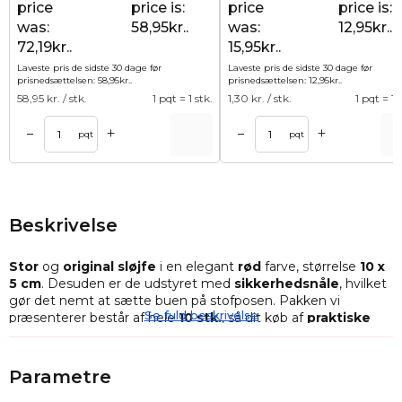
price
price is:
price
price is:
was:
58,95kr..
was:
12,95kr..
72,19kr..
15,95kr..
Laveste pris de sidste 30 dage før
Laveste pris de sidste 30 dage før
prisnedsættelsen:
58,95
kr.
.
prisnedsættelsen:
12,95
kr.
.
58,95
kr. / stk.
1 pqt = 1 stk.
1,30
kr. / stk.
1 pqt = 10
+
+
–
–
Tilføj til kurv
Tilføj til ku
pqt
pqt
Beskrivelse
Stor
og
original sløjfe
i en elegant
rød
farve, størrelse
10 x
5 cm
. Desuden er de udstyret med
sikkerhedsnåle
, hvilket
gør det nemt at sætte buen på stofposen. Pakken vi
Se fuld beskrivelse
præsenterer består af hele
10 stk.
, så dit køb af
praktiske
sløjfer
vil vare længe!
Vores sløjfer
med sikkerhedsnåle
vil tilføje et originalt touch
Parametre
til din gaveemballage.
Den intense røde
farve skiller sig ud
og passer perfekt til vores stofposer.