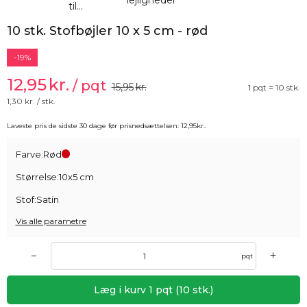
10 stk. Stofbøjler 10 x 5 cm - rød
-19%
12,95
kr.
/ pqt
15,95
kr.
1 pqt = 10 stk.
1,30
kr. / stk.
Laveste pris de sidste 30 dage før prisnedsættelsen:
12,95
kr.
.
Farve:
Rød
Størrelse:
10x5 cm
Stof:
Satin
Vis alle parametre
+
–
pqt
Læg i kurv
1
pqt
(
10
stk.)