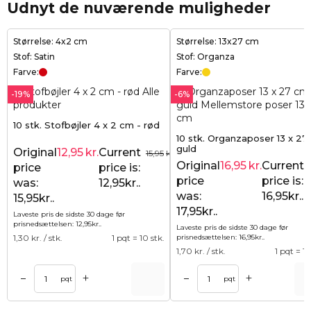
Udnyt de nuværende muligheder
Størrelse: 4x2 cm
Størrelse: 13x27 cm
Stof: Satin
Stof: Organza
Farve:
Farve:
-19%
-6%
10 stk. Stofbøjler 4 x 2 cm - rød
10 stk. Organzaposer 13 x 27
guld
Original
12,95
kr.
Current
15,95
kr.
Original
16,95
kr.
Current
price
price is:
price
price is:
was:
12,95kr..
was:
16,95kr..
15,95kr..
17,95kr..
Laveste pris de sidste 30 dage før
prisnedsættelsen:
12,95
kr.
.
Laveste pris de sidste 30 dage før
1,30
kr. / stk.
1 pqt = 10 stk.
prisnedsættelsen:
16,95
kr.
.
1,70
kr. / stk.
1 pqt = 10
+
+
–
–
Tilføj til kurv
Tilføj til ku
pqt
pqt