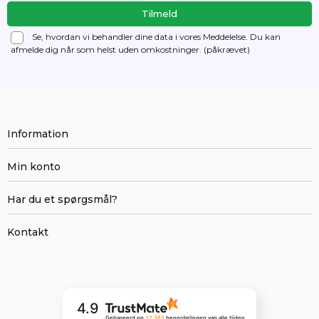
Se, hvordan vi behandler dine data i vores Meddelelse. Du kan
afmelde dig
når som helst uden omkostninger. (påkrævet)
Information
Min konto
Har du et spørgsmål?
Kontakt
4.9
Gebaseerd op
12 383
beoordelingen
van alle tijden