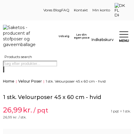
DK
Vores Blog
FAQ
Kontakt
Min konto
Lav din
Udsalg
egen pose
Indkøbskurv
MENU
Products search
Home
|
Velour Poser
|
1 stk. Velourposer 45 x 60 cm - hvid
1 stk. Velourposer 45 x 60 cm - hvid
26,99
kr.
/ pqt
1 pqt = 1 stk.
26,99
kr. / stk.