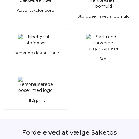
skaber en ekstra beskyttende lag.
Adventskalendere
Disse stilfulde poser med snorlukning fungerer også perfekt
Stofposer lavet af bomuld
som
reklamegaver
på forskellige brancherelaterede
begivenheder som messer, konferencer og andre
arrangementer. Opdag, at holdbare,
genanvendelige
emballager med logo
er en fremragende
form for reklame for dit brand! Investér i vores enestående
velourposer og mærk forskellen allerede ved første berøring.
Tilbehør og dekorationer
Sæt
Tilføj print
Fordele ved at vælge Saketos