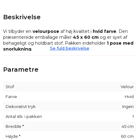
Beskrivelse
Vi tilbyder en
velourpose
af høj kvalitet i
hvid farve
. Den
præsenterede emballage måler
45 x 60 cm
og er syet af
behageligt og holdbart stof. Pakken indeholder
1 pose med
Se fuld beskrivelse
snorlukning
.
Velourposer er en fremragende løsning til
elegant
opbevaring af smykker
og små tilbehør. Denne større pose
Parametre
kan også fungere som eksklusiv indpakning til gaver, hvilket
tilføjer en unik charme og en luksuriøs udstråling.
Stof
Velour
Velourstof - holdbarhed og elegance
Farve
Hvid
Velourstoffet
, som vi har brugt til denne emballage, er en
fremragende mulighed for dem, der
Dekorativt tryk
Ingen
værdsætter
holdbarhed og æstetik
. Den er ikke kun
Antal stk. i pakken
1
meget behagelig at røre ved, men den vil også holde i
mange år!
Bredde *
45 cm
Materialet har en smuk, let ribbet struktur og er exceptionelt
Højde *
60 cm
holdbart, forstærket med et lag bomuldsnet. Posen