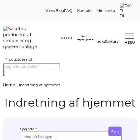
DK
Vores Blog
FAQ
Kontakt
Min konto
Lav din
Udsalg
egen pose
Indkøbskurv
MENU
Products search
Home
|
Indretning af hjemmet
Indretning af hjemmet
Søg efter:
Søg