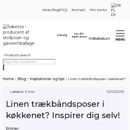
DK
Vores Blog
FAQ
Kontakt
Min konto
Lav din
Udsalg
egen pose
Indkøbskurv
MENU
Products search
Home
|
Blog
|
Inspirationer og tips
|
Linen trækbåndsposer i køkkenet? Insp
Læsetid: 3 min
10/01/2019
Linen trækbåndsposer i
køkkenet? Inspirer dig selv!
Emner: