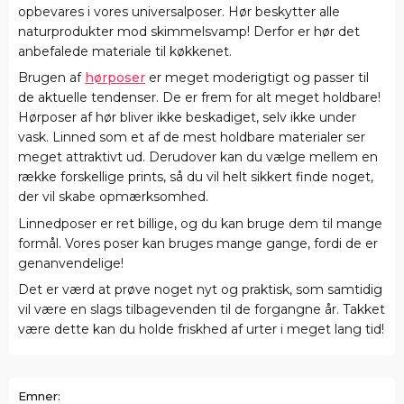
opbevares i vores universalposer. Hør beskytter alle
naturprodukter mod skimmelsvamp! Derfor er hør det
anbefalede materiale til køkkenet.
Brugen af
hørposer
er meget moderigtigt og passer til
de aktuelle tendenser. De er frem for alt meget holdbare!
Hørposer af hør bliver ikke beskadiget, selv ikke under
vask. Linned som et af de mest holdbare materialer ser
meget attraktivt ud. Derudover kan du vælge mellem en
række forskellige prints, så du vil helt sikkert finde noget,
der vil skabe opmærksomhed.
Linnedposer er ret billige, og du kan bruge dem til mange
formål. Vores poser kan bruges mange gange, fordi de er
genanvendelige!
Det er værd at prøve noget nyt og praktisk, som samtidig
vil være en slags tilbagevenden til de forgangne år. Takket
være dette kan du holde friskhed af urter i meget lang tid!
Emner: