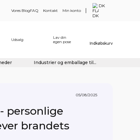
DK
Vores Blog
FAQ
Kontakt
Min konto
Lav din
Udsalg
egen pose
Indkøbskurv
gheder
Industrier og emballage til...
05/08/2025
 personlige
æver brandets