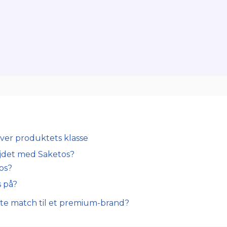
æver produktets klasse
det med Saketos?
os?
 på?
kte match til et premium-brand?