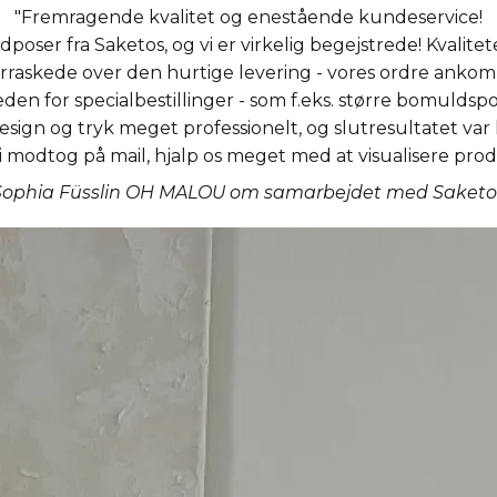
"Fremragende kvalitet og enestående kundeservice!
dposer fra Saketos, og vi er virkelig begejstrede! Kvalitet
verraskede over den hurtige levering - vores ordre ankom
en for specialbestillinger - som f.eks. større bomuldsp
ign og tryk meget professionelt, og slutresultatet var h
 modtog på mail, hjalp os meget med at visualisere pro
Sophia Füsslin OH MALOU om samarbejdet med Saketo