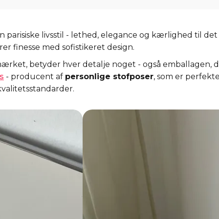
en parisiske livsstil - lethed, elegance og kærlighed til d
 finesse med sofistikeret design.
mærket, betyder hver detalje noget - også emballagen, 
s
- producent af
personlige stofposer
, som er perfek
kvalitetsstandarder.