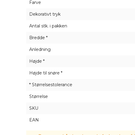
Farve
holdbarhed og styrke samt høj modstandsdyg
Dekorativt tryk
I vores butikstilbud finder du billige poser fr
fibre) og hørposer syet af 100% naturligt hør
Antal stk. i pakken
Bredde *
Anledning
Højde *
Højde til snøre *
* Størrelsestolerance
Størrelse
SKU
EAN