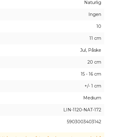
Naturlig
tighed over for strækning og gnidning.
Ingen
emstillet af materiale, der efterligner hør - farve og tek
 fra polsk produktion.
10
11 cm
Jul, Påske
20 cm
15 - 16 cm
+/- 1 cm
Medium
LIN-1120-NAT-172
5903003403142