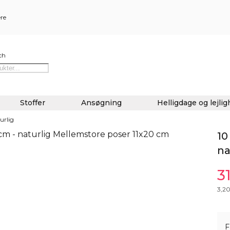
ere
ch
Stoffer
Ansøgning
Helligdage og lejli
turlig
10
na
3
3,2
F