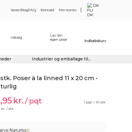
DK
Vores Blog
FAQ
Kontakt
Min konto
Lav din
Udsalg
egen pose
Indkøbskurv
gheder
Industrier og emballage til...
 stk. Poser à la linned 11 x 20 cm -
turlig
1,95
kr.
/ pqt
1 pqt = 10 stk.
0
kr. / stk.
arve:
Naturlig