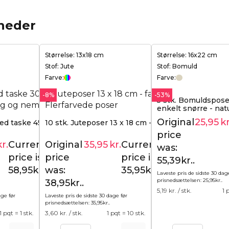
heder
Størrelse: 13x18 cm
Størrelse: 16x22 cm
Stof: Jute
Stof: Bomuld
Farve:
Farve:
-8%
-53%
5 stk. Bomuldspos
enkelt snørre - natu
Original
25,95
kr
nned taske 45 x 60 cm
10 stk. Juteposer 13 x 18 cm - farvemix
price
kr.
Current
Original
35,95
kr.
Current
72,19
kr.
38,95
kr.
was:
price is:
price
price is:
55,39kr..
58,95kr..
was:
35,95kr..
Laveste pris de sidste 30 dag
prisnedsættelsen:
25,95
kr.
.
38,95kr..
5,19
kr. / stk.
1 
age før
Laveste pris de sidste 30 dage før
prisnedsættelsen:
35,95
kr.
.
1 pqt = 1 stk.
3,60
kr. / stk.
1 pqt = 10 stk.