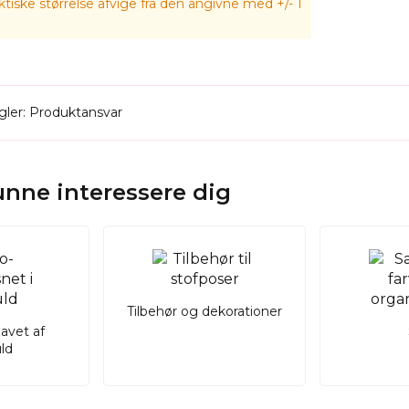
tiske størrelse afvige fra den angivne med +/- 1
ler: Produktansvar
kunne interessere dig
Tilbehør og dekorationer
lavet af
ld