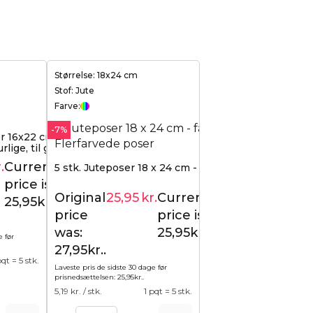
Størrelse: 18x24 cm
Stof: Jute
Farve:
-7%
er 16x22 cm med
rlige, til gaver
.
Current
5 stk. Juteposer 18 x 24 cm - farvemix
55,39
kr.
price is:
Original
25,95
kr.
Current
27,95
kr.
25,95kr..
price
price is:
was:
25,95kr..
e før
27,95kr..
pqt = 5 stk.
Laveste pris de sidste 30 dage før
prisnedsættelsen:
25,95
kr.
.
5,19
kr. / stk.
1 pqt = 5 stk.