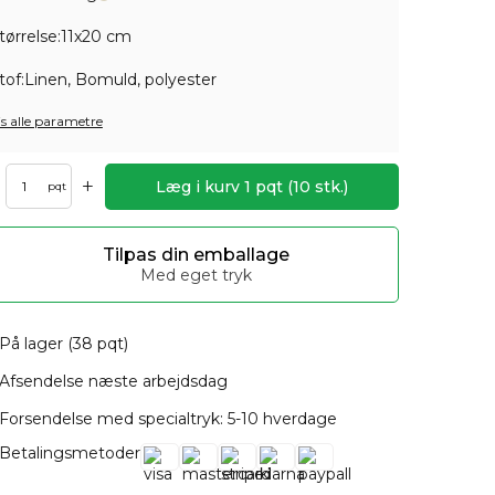
tørrelse:
11x20 cm
tof:
Linen, Bomuld, polyester
is alle parametre
+
Læg i kurv
1
pqt
(
10
stk.)
pqt
Tilpas din emballage
Med eget tryk
På lager (38 pqt)
Afsendelse næste arbejdsdag
Forsendelse med specialtryk: 5-10 hverdage
Betalingsmetoder