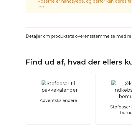
Poserne er håndsyede, og derfor kan deres fak
cm
Detaljer om produktets overensstemmelse med reg
Find ud af, hvad der ellers 
Adventskalendere
Stofposer 
bomu