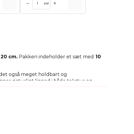
+
–
pqt
 20 cm.
Pakken indeholder et sæt med
10
er det også meget holdbart og
gner naturligt linned i både tekstur og
og flotte design. Poserne har et
hurtigt og
at personliggøre dem),
urlige og syntetiske fibre garanterer