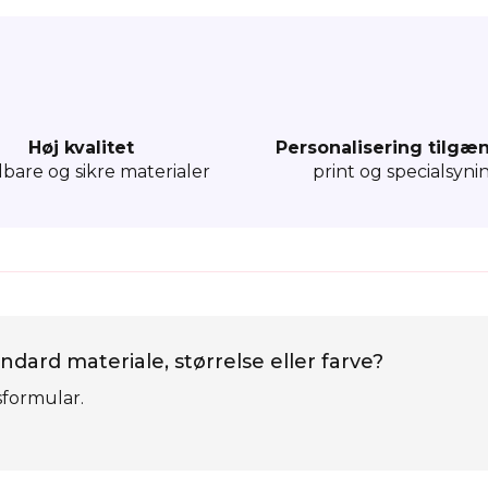
Høj kvalitet
Personalisering tilgæ
dbare og sikre materialer
print og specialsyni
ndard materiale, størrelse eller farve?
sformular.