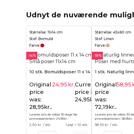
Udnyt de nuværende mulig
Størrelse: 11x14 cm
Størrelse: 45x60 cm
Stof: Bomuld
Stof: Linen
Farve:
Farve:
-14%
-18%
10 stk. Bomuldsposer 11 x 14 cm - rød
1 stk. Naturlig li
Original
24,95
kr.
Current
Original
58,95
28,95
kr.
price
price is:
price
was:
24,95kr..
was:
28,95kr..
72,19kr..
Laveste pris de sidste 30 dage før
Laveste pris de sidste 30 d
prisnedsættelsen:
24,95
kr.
.
prisnedsættelsen:
58,95
kr.
.
2,50
kr. / stk.
1 pqt = 10 stk.
58,95
kr. / stk.