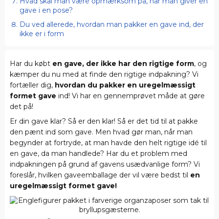
Hvad skal man være opmærksom på, når man giver en
gave i en pose?
Du ved allerede, hvordan man pakker en gave ind, der
ikke er i form
Har du købt
en gave, der ikke har den rigtige form
, og
kæmper du nu med at finde den rigtige indpakning? Vi
fortæller dig,
hvordan du pakker en uregelmæssigt
formet gave
ind! Vi har en gennemprøvet måde at gøre
det på!
Er din gave klar? Så er den klar! Så er det tid til at pakke
den pænt ind som gave. Men hvad gør man, når man
begynder at fortryde, at man havde den helt rigtige idé til
en gave, da man handlede? Har du et problem med
indpakningen på grund af gavens usædvanlige form? Vi
foreslår, hvilken gaveemballage der vil være bedst til
en
uregelmæssigt formet gave!