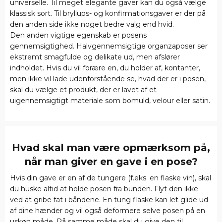
universelle. Til meget elegante gaver kan du også vælge
klassisk sort. Til bryllups- og konfirmationsgaver er der på
den anden side ikke noget bedre valg end hvid.
Den anden vigtige egenskab er posens
gennemsigtighed. Halvgennemsigtige organzaposer ser
ekstremt smagfulde og delikate ud, men afslører
indholdet. Hvis du vil forære en, du holder af, kontanter,
men ikke vil lade udenforstående se, hvad der er i posen,
skal du vælge et produkt, der er lavet af et
uigennemsigtigt materiale som bomuld, velour eller satin.
Hvad skal man være opmærksom på,
når man giver en gave i en pose?
Hvis din gave er en af de tungere (f.eks. en flaske vin), skal
du huske altid at holde posen fra bunden. Flyt den ikke
ved at gribe fat i båndene. En tung flaske kan let glide ud
af dine hænder og vil også deformere selve posen på en
uskøn måde. På samme måde skal du give den til