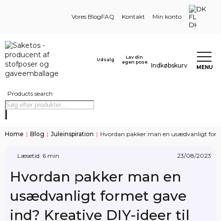
DK
Vores Blog
FAQ
Kontakt
Min konto
Lav din
Udsalg
egen pose
Indkøbskurv
MENU
Products search
Home
|
Blog
|
Juleinspiration
|
Hvordan pakker man en usædvanligt formet
Læsetid: 6 min
23/08/2023
Hvordan pakker man en
usædvanligt formet gave
ind? Kreative DIY-ideer til