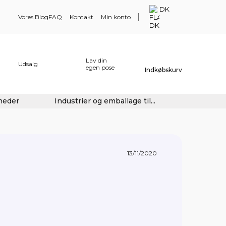
DK
Vores Blog
FAQ
Kontakt
Min konto
Lav din
Udsalg
egen pose
Indkøbskurv
gheder
Industrier og emballage til...
13/11/2020