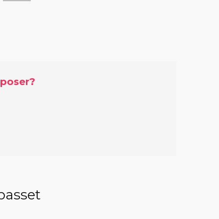
 poser?
lpasset