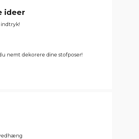
e ideer
 indtryk!
 du nemt dekorere dine stofposer!