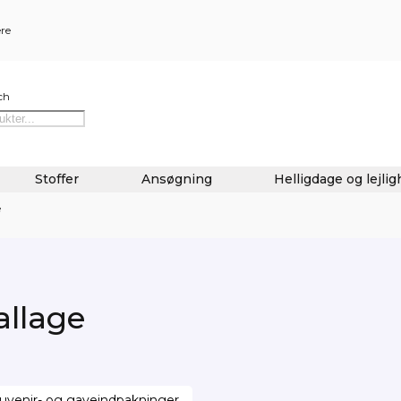
ere
ch
Stoffer
Ansøgning
Helligdage og lejli
e
llage
uvenir- og gaveindpakninger