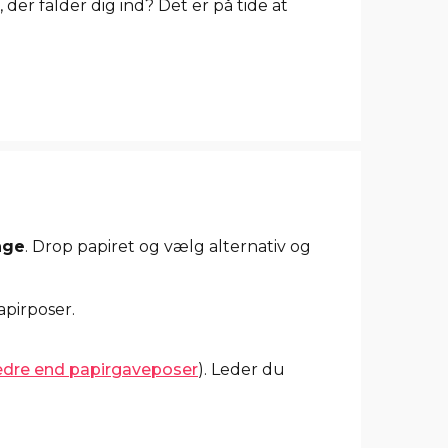
der falder dig ind? Det er på tide at
age
. Drop papiret og vælg alternativ og
edre end papirgaveposer
). Leder du