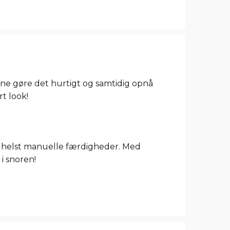
rne gøre det hurtigt og samtidig opnå
t look!
m helst manuelle færdigheder. Med
i snoren!