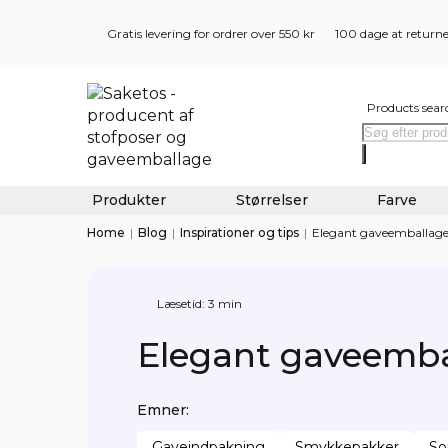
Gratis levering for ordrer over 550 kr
100 dage at return
Products sear
Produkter
Størrelser
Farve
Home
|
Blog
|
Inspirationer og tips
|
Elegant gaveemballag
Læsetid: 3 min
Elegant gaveemba
Emner:
Gaveindpakning
Smykkepakker
So